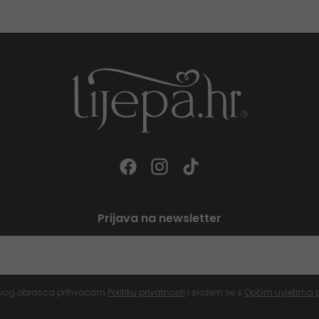
Prijava na newsletter
vog obrasca prihvaćam
Politiku privatnosti
i slažem se s
Općim uvjetima 