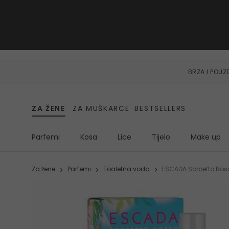
BRZA I POU
ZA ŽENE
ZA MUŠKARCE
BESTSELLERS
Parfemi
Kosa
Lice
Tijelo
Make up
Za žene
Parfemi
Toaletna voda
ESCADA Sorbetto Ros