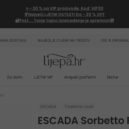
⭐
- 30 %
na VIP proizvode. Kod:
VIP30
🍹Najveći LJETNI OUTLET!
Do - 20 % OFF
🔐Psst ... Tvoje tajno iznenađenje je spremno!🎁
ZDANA DOSTAVA
NAJBOLJE CIJENE NA TRŽIŠTU
100 % ORIGINAL
Za dom
LJETNI VIP
Arapski parfemi
Niche
so
ESCADA
Toaletna voda
ESCADA Sorbetto 