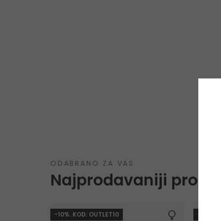
ODABRANO ZA VAS
Najprodavaniji proizv
-10%. KOD: OUTLET10
-10%. 