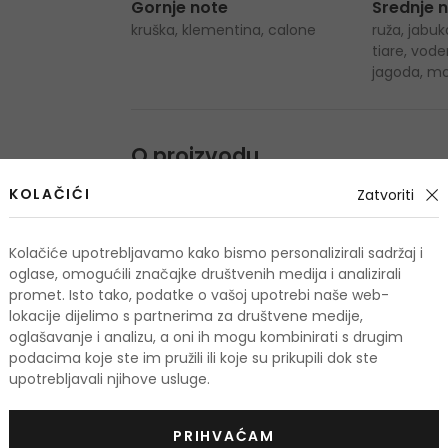
Gornje note
Srednje 
kruška, klementina, calone
ruža, jabuk
tiare, vode
jagoda, mo
O proizvodu
KOLAČIĆI
Zatvoriti
OPIS
OCJENA (3)
O
Kolačiće upotrebljavamo kako bismo personalizirali sadržaj i
oglase, omogućili značajke društvenih medija i analizirali
promet. Isto tako, podatke o vašoj upotrebi naše web-
lokacije dijelimo s partnerima za društvene medije,
oglašavanje i analizu, a oni ih mogu kombinirati s drugim
odi
podacima koje ste im pružili ili koje su prikupili dok ste
upotrebljavali njihove usluge.
KOD: OUTLET10
PRIHVAĆAM