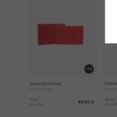
-6%
Gucci Gucci Rush
Dolce
Toaletna voda
Toalet
75 ml
25 ml
|
48,50 €
Na zalihi
Na zali