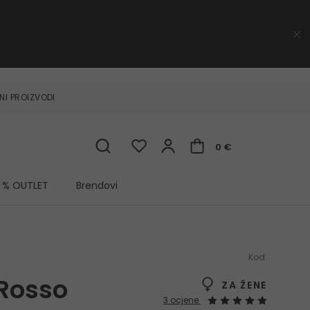
NI PROIZVODI
0 €
% OUTLET
Brendovi
Kod:
Rosso
ZA ŽENE
3 ocjene