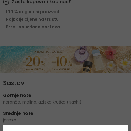
Zašto kupovati kod nas?
100 % originalni proizvodi
Najbolje cijene na tržištu
Brza i pouzdana dostava
Sastav
Gornje note
naranča, malina, azijska kruška (Nashi)
Srednje note
jasmin