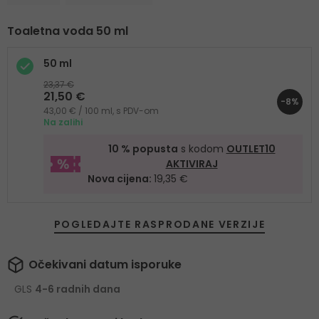
Toaletna voda 50 ml
50 ml
23,37 €
21,50 €
-8%
43,00 € / 100 ml, s PDV-om
Na zalihi
10 % popusta
s kodom
OUTLET10
AKTIVIRAJ
Nova cijena:
19,35 €
POGLEDAJTE RASPRODANE VERZIJE
Očekivani datum isporuke
GLS
4-6 radnih dana