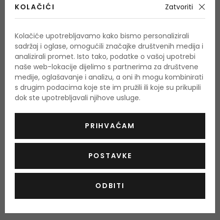
Bazne note
KOLAČIĆI
Zatvoriti
lješnjak
Kolačiće upotrebljavamo kako bismo personalizirali
sadržaj i oglase, omogućili značajke društvenih medija i
O proizvodu
analizirali promet. Isto tako, podatke o vašoj upotrebi
naše web-lokacije dijelimo s partnerima za društvene
OPIS
OCJENA
OSTALE INFORMACIJE
medije, oglašavanje i analizu, a oni ih mogu kombinirati
s drugim podacima koje ste im pružili ili koje su prikupili
dok ste upotrebljavali njihove usluge.
PRIHVAĆAM
Još nema recenzija za ovaj proizvod.
Budite prvi.
POSTAVKE
OCIJENITE PROIZVOD
ODBITI
Podaci o dobivanju ocjena