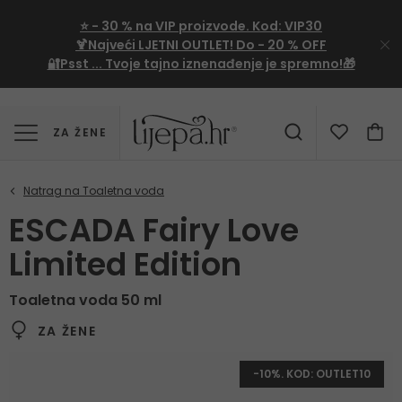
⭐
- 30 %
na VIP proizvode. Kod:
VIP30
🍹Najveći LJETNI OUTLET!
Do - 20 % OFF
🔐Psst ... Tvoje tajno iznenađenje je spremno!🎁
ZA ŽENE
ESCADA Fairy Love
Limited Edition
Toaletna voda 50 ml
ZA ŽENE
-10%. KOD: OUTLET10