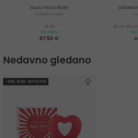
Gucci Gucci Rush
Dolce&Ga
Toaletna voda
To
75 ml
25 ml
|
30 ml
Na zalihi
Na z
47,50 €
o
Nedavno gledano
-10%. KOD: OUTLET10