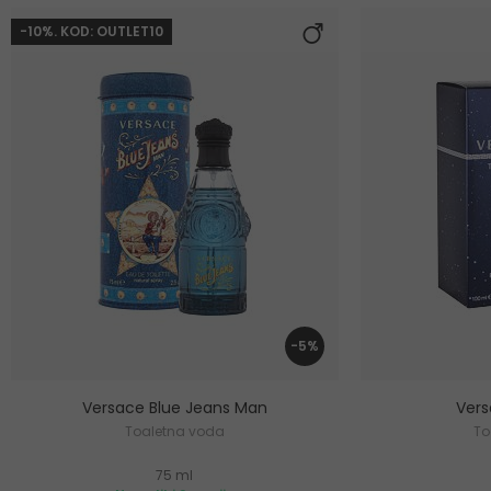
-10%. KOD: OUTLET10
-5%
Versace Blue Jeans Man
Ver
Toaletna voda
To
75 ml