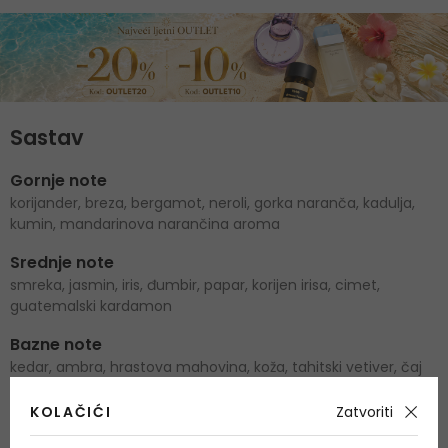
Sastav
Gornje note
korijander, breza, bergamot, neroli, gorka naranča, kadulja,
kumin, mandarinova narančina aroma
Srednje note
smreka, jasmin, iris, đumbir, papar, korijen irisa, cimet,
guatemalski kardamon
Bazne note
kedar, ambra, hrastova mahovina, koža, tahitski vetiver, čaj
KOLAČIĆI
Zatvoriti