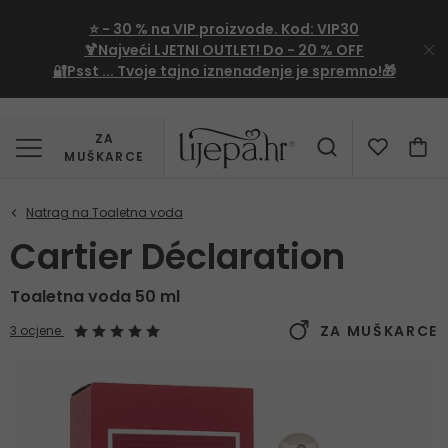
⭐
- 30 %
na VIP proizvode. Kod:
VIP30
🍹Najveći LJETNI OUTLET!
Do - 20 % OFF
🔐Psst ... Tvoje tajno iznenađenje je spremno!🎁
ZA
MUŠKARCE
Cartier Déclaration
Toaletna voda 50 ml
ZA MUŠKARCE
3 ocjene