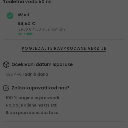
Toaletna voda 50 ml
50 ml
64,50 €
129,00 € / 100 ml, s PDV-om
Na zalihi
POGLEDAJTE RASPRODANE VERZIJE
Očekivani datum isporuke
GLS
4-6 radnih dana
Zašto kupovati kod nas?
100 % originalni proizvodi
Najbolje cijene na tržištu
Brza i pouzdana dostava