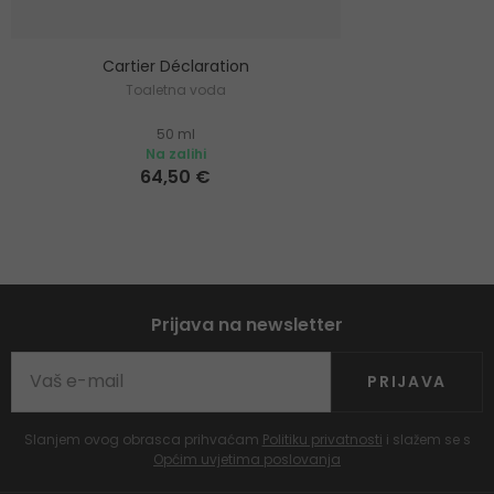
Cartier Déclaration
Toaletna voda
50 ml
Na zalihi
64,50 €
Prijava na newsletter
PRIJAVA
Slanjem ovog obrasca prihvaćam
Politiku privatnosti
i slažem se s
Općim uvjetima poslovanja