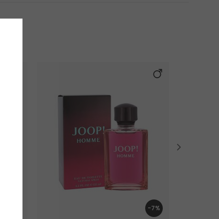
-5%
-7%