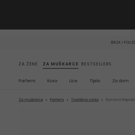
BRZA I POU
ZA ŽENE
ZA MUŠKARCE
BESTSELLERS
Parfemi
Kosa
Lice
Tijelo
Za dom
Za muškarce
Parfemi
Toaletna voda
Banana Republi