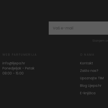
Slanjem o
WEB PARFUMERIJA
O NAMA
info@lijepa.hr
Kontakt
Ponedjeljak - Petak
Zašto nas?
08:00 - 15:00
Upoznajte TIM
Blog Lijepa.hr
E-knjižica