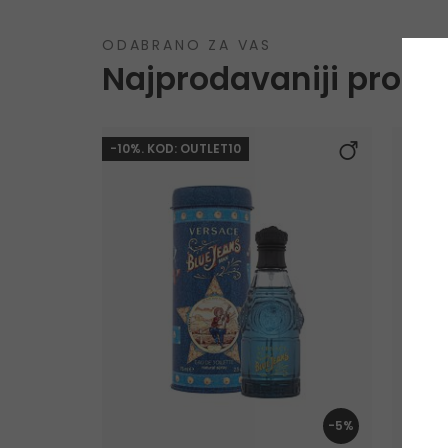
ODABRANO ZA VAS
Najprodavaniji proizv
-10%. KOD: OUTLET10
-5%