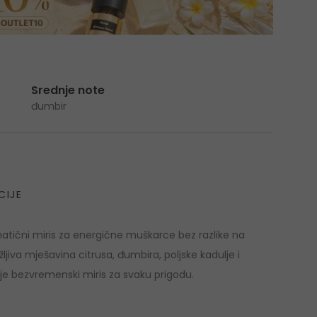
Srednje note
đumbir
CIJE
atični miris za energične muškarce bez razlike na
jiva mješavina citrusa, đumbira, poljske kadulje i
e bezvremenski miris za svaku prigodu.