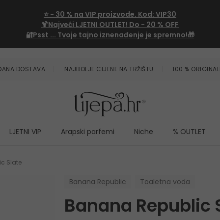
⭐
- 30 %
na VIP proizvode. Kod:
VIP30
🍹Najveći LJETNI OUTLET!
Do - 20 % OFF
🔐Psst ... Tvoje tajno iznenađenje je spremno!🎁
ZDANA DOSTAVA
NAJBOLJE CIJENE NA TRŽIŠTU
100 % ORIGINAL
LJETNI VIP
Arapski parfemi
Niche
% OUTLET
c Slate
Banana Republic
Toaletna voda
Banana Republic 