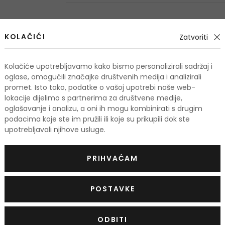
odi
KOLAČIĆI
Zatvoriti
Kolačiće upotrebljavamo kako bismo personalizirali sadržaj i
-10%. KOD: OUTLET10
oglase, omogućili značajke društvenih medija i analizirali
promet. Isto tako, podatke o vašoj upotrebi naše web-
lokacije dijelimo s partnerima za društvene medije,
oglašavanje i analizu, a oni ih mogu kombinirati s drugim
podacima koje ste im pružili ili koje su prikupili dok ste
upotrebljavali njihove usluge.
PRIHVAĆAM
POSTAVKE
-10%
ODBITI