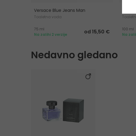
Versace Blue Jeans Man
Versa
Toaletna voda
Toalet
75 ml
100 ml
od 15,50 €
Na zalihi 2 verzije
Na zali
Nedavno gledano