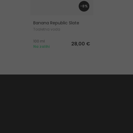
-8%
Banana Republic Slate
Toaletna voda
100 ml
28,00 €
Na zalihi