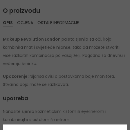
O proizvodu
OPIS
OCJENA
OSTALE INFORMACIJE
Makeup Revolution London
paleta sjenila za oči, koja
kombinira mat i svijetleće nijanse, tako da možete stvoriti
više različitih kombinacija po vašoj želji. Pogodno za dnevnu i
večernju šminku.
Upozorenje:
Nijansa ovisi o postavkama boje monitora.
Stvarna boja može se razlikovati.
Upotreba
Nanosite sjenilo kozmetičkim kistom ili eyelinerom i
kombinirajte s ostalom šminkom.