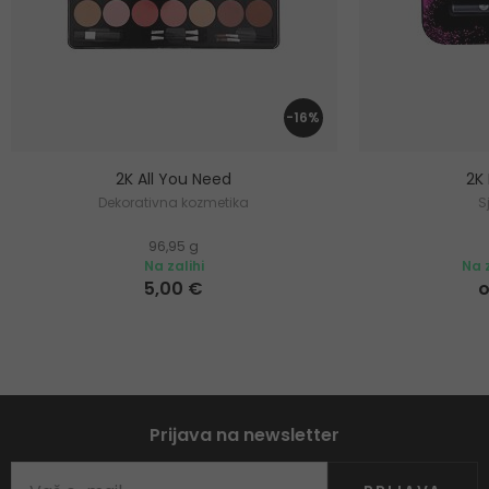
-16%
2K All You Need
2K
Dekorativna kozmetika
S
96,95 g
Na zalihi
Na z
5,00 €
o
Prijava na newsletter