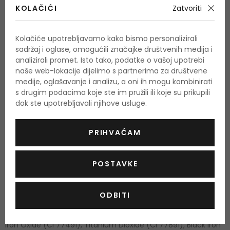
Količina i sastojci
KOLAČIĆI
Zatvoriti
Količina: 12 g
Kolačiće upotrebljavamo kako bismo personalizirali
sadržaj i oglase, omogućili značajke društvenih medija i
Shades 1, 3, 5, 6, 9, 11, 20, 21, 23, 24: Mica, Octyldodecyl
analizirali promet. Isto tako, podatke o vašoj upotrebi
Stearoyl Stearate, Caprylyl Methicone, Bis-Diglyceryl
naše web-lokacije dijelimo s partnerima za društvene
Polyacyladipate-2, Methylparaben, Propylparaben,
medije, oglašavanje i analizu, a oni ih mogu kombinirati
s drugim podacima koje ste im pružili ili koje su prikupili
Tocopheryl Acetate, [+/-] Yellow Iron Oxide (Ci 77492), Red
dok ste upotrebljavali njihove usluge.
Iron Oxide (Ci 77491), Black Iron Oxide (Ci 77499), Titanium
Dioxide (Ci 77891), Fd&C Yellow No 5 (Ci 19140), Fd&C Blue No
PRIHVAĆAM
1 (Ci 42090), Manganese Violet (Ci 77742), Ferric
Ferrocyanide (Ci 77510), Ultramarines (Ci 77007), Fd&C Red
POSTAVKE
No 40 (Ci 16035). Shades 2, 16, 17, 18: Mica, Polyisobutene,
Paraffinum Liquidum/Mineral Oil/Huile Minerale,
ODBITI
Triethylhexanoin, Methylparaben, Propylparaben, Tocopheryl
Acetate, Tocopherol, [+/-] Fd&C Yellow No 5 (Ci 19140), Red
Iron Oxide (Ci 77491), Titanium Dioxide (Ci 77891), Black Iron