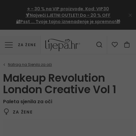
⭐
- 30 %
na VIP proizvode. Kod:
VIP30
🍹Najveći LJETNI OUTLET!
Do - 20 % OFF
🔐Psst ... Tvoje tajno iznenađenje je spremno!🎁
ZA ŽENE
Makeup Revolution
London Creative Vol 1
Paleta sjenila za oči
ZA ŽENE