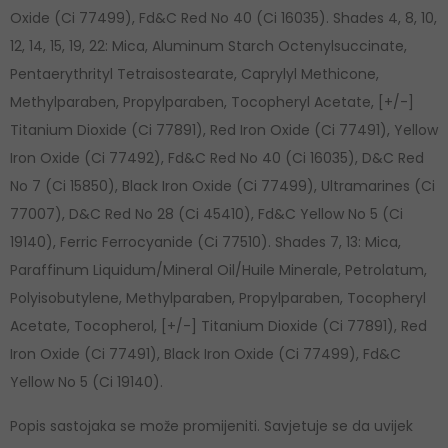
Oxide (Ci 77499), Fd&C Red No 40 (Ci 16035). Shades 4, 8, 10,
12, 14, 15, 19, 22: Mica, Aluminum Starch Octenylsuccinate,
Pentaerythrityl Tetraisostearate, Caprylyl Methicone,
Methylparaben, Propylparaben, Tocopheryl Acetate, [+/-]
Titanium Dioxide (Ci 77891), Red Iron Oxide (Ci 77491), Yellow
Iron Oxide (Ci 77492), Fd&C Red No 40 (Ci 16035), D&C Red
No 7 (Ci 15850), Black Iron Oxide (Ci 77499), Ultramarines (Ci
77007), D&C Red No 28 (Ci 45410), Fd&C Yellow No 5 (Ci
19140), Ferric Ferrocyanide (Ci 77510). Shades 7, 13: Mica,
Paraffinum Liquidum/Mineral Oil/Huile Minerale, Petrolatum,
Polyisobutylene, Methylparaben, Propylparaben, Tocopheryl
Acetate, Tocopherol, [+/-] Titanium Dioxide (Ci 77891), Red
Iron Oxide (Ci 77491), Black Iron Oxide (Ci 77499), Fd&C
Yellow No 5 (Ci 19140).
Popis sastojaka se može promijeniti. Savjetuje se da uvijek