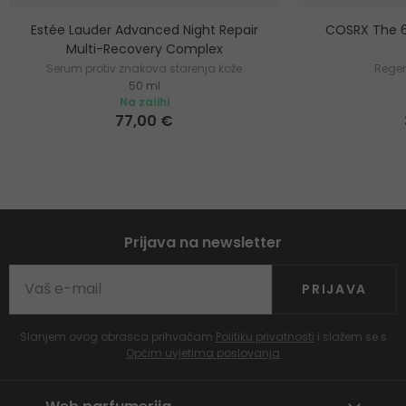
Estée Lauder Advanced Night Repair
COSRX The 6
Multi-Recovery Complex
Serum protiv znakova starenja kože
Regen
50 ml
Na zalihi
77,00 €
Prijava na newsletter
PRIJAVA
Slanjem ovog obrasca prihvaćam
Politiku privatnosti
i slažem se s
Općim uvjetima poslovanja