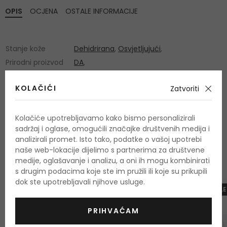
OPIS
OCJENA
OSTALE INFORMACIJE
Stanje kože
Dehidrirana
,
Osvjetljujući
,
Prirodni proizvod
DA
,
KOLAČIĆI
Zatvoriti
Kolačiće upotrebljavamo kako bismo personalizirali
sadržaj i oglase, omogućili značajke društvenih medija i
OSTALI PROIZVODI IZ ASORTIMANA
analizirali promet. Isto tako, podatke o vašoj upotrebi
Uriage Eau Thermale
naše web-lokacije dijelimo s partnerima za društvene
medije, oglašavanje i analizu, a oni ih mogu kombinirati
s drugim podacima koje ste im pružili ili koje su prikupili
dok ste upotrebljavali njihove usluge.
-10%. KOD: OUTLET10
-10%. KOD: OUTLE
PRIHVAĆAM