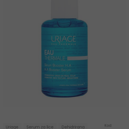
Kod:
Uriage
Serum za lice
Dehidrirana