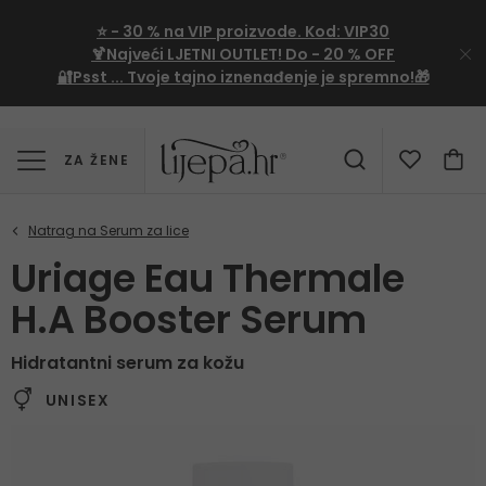
⭐
- 30 %
na VIP proizvode. Kod:
VIP30
🍹Najveći LJETNI OUTLET!
Do - 20 % OFF
🔐Psst ... Tvoje tajno iznenađenje je spremno!🎁
ZA ŽENE
Uriage Eau Thermale
H.A Booster Serum
Hidratantni serum za kožu
UNISEX