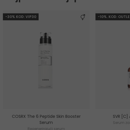
-30% KOD: VIP30
-10%. KOD: OUTLE
COSRX The 6 Peptide Skin Booster
SVR [C]
Serum
Serum za 
Regenerirajući serum