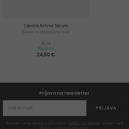
CeraVe Retinol Serum
Serum za obnavljanje kože
30 ml
Na zalihi
24,50 €
Prijava na newsletter
PRIJAVA
Slanjem ovog obrasca prihvaćam
Politiku privatnosti
i slažem se s
Općim uvjetima poslovanja