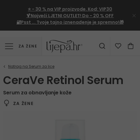
⭐
- 30 %
na VIP proizvode. Kod:
VIP30
🍹Najveći LJETNI OUTLET!
Do - 20 % OFF
🔐Psst ... Tvoje tajno iznenađenje je spremno!🎁
ZA ŽENE
CeraVe Retinol Serum
Serum za obnavljanje kože
ZA ŽENE