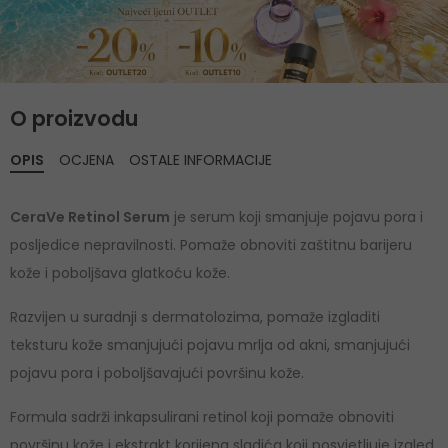
O proizvodu
OPIS
OCJENA
OSTALE INFORMACIJE
CeraVe Retinol Serum
je serum koji smanjuje pojavu pora i
posljedice nepravilnosti. Pomaže obnoviti zaštitnu barijeru
kože i poboljšava glatkoću kože.
Razvijen u suradnji s dermatolozima, pomaže izgladiti
teksturu kože smanjujući pojavu mrlja od akni, smanjujući
pojavu pora i poboljšavajući površinu kože.
Formula sadrži inkapsulirani retinol koji pomaže obnoviti
površinu kože i ekstrakt korijena sladića koji posvjetljuje izgled