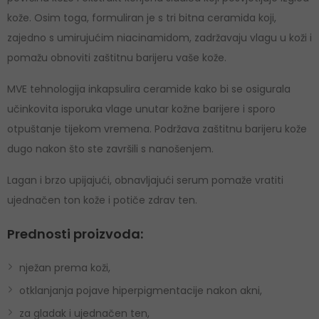
kože. Osim toga, formuliran je s tri bitna ceramida koji,
zajedno s umirujućim niacinamidom, zadržavaju vlagu u koži i
pomažu obnoviti zaštitnu barijeru vaše kože.
MVE tehnologija inkapsulira ceramide kako bi se osigurala
učinkovita isporuka vlage unutar kožne barijere i sporo
otpuštanje tijekom vremena. Podržava zaštitnu barijeru kože
dugo nakon što ste završili s nanošenjem.
Lagan i brzo upijajući, obnavljajući serum pomaže vratiti
ujednačen ton kože i potiče zdrav ten.
Prednosti proizvoda:
nježan prema koži,
otklanjanja pojave hiperpigmentacije nakon akni,
za gladak i ujednačen ten,