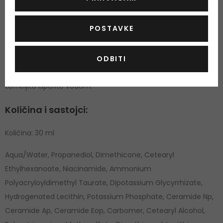
otpušta hidratantne sastojke.
POSTAVKE
Upotreba:
Nanesite ravnomjerno na lice ujutro i navečer. Izbjegavajte
ODBITI
izravan kontakt s očima i usnama. Ako dođe do kontakta,
temeljito isperite vodom.
Količina i sastojci:
Količina: 30 ml
Aqua/Water, Propanediol, Dimethicone, Cetearyl
Ethylhexanoate, Niacinamide, Ammonium
Polyacryloyldimethyl Taurate, Dipotassium Glycyrrhizate,
Hydrogenated Lecithin, Potassium Phosphate, Ceramide Np,
Ceramide Ap, Ceramide Eop, Carbomer, Cetearyl Alcohol,