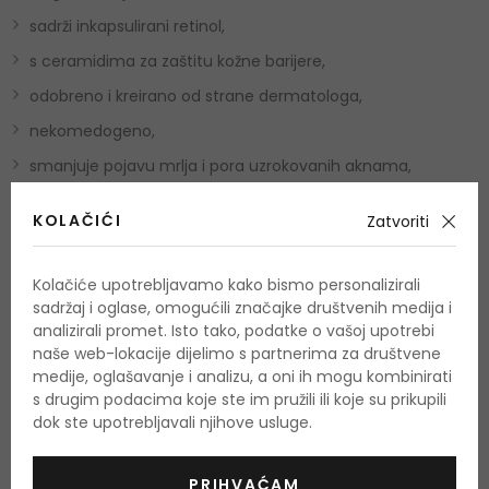
sadrži inkapsulirani retinol,
s ceramidima za zaštitu kožne barijere,
odobreno i kreirano od strane dermatologa,
nekomedogeno,
smanjuje pojavu mrlja i pora uzrokovanih aknama,
pomaže obnoviti zaštitnu barijeru kože,
KOLAČIĆI
Zatvoriti
poboljšava glatkoću kože
Kolačiće upotrebljavamo kako bismo personalizirali
Ključni sastojci:
sadržaj i oglase, omogućili značajke društvenih medija i
analizirali promet. Isto tako, podatke o vašoj upotrebi
inkapsulirani retinol - obnavlja teksturu kože,
naše web-lokacije dijelimo s partnerima za društvene
medije, oglašavanje i analizu, a oni ih mogu kombinirati
ekstrakt korijena sladića - pomaže posvjetliti izgled kože,
s drugim podacima koje ste im pružili ili koje su prikupili
ceramidi - obnavljaju i održavaju prirodnu barijeru kože,
dok ste upotrebljavali njihove usluge.
niacinamid - umiruje kožu,
MVE ehnology - patentirani sustav isporuke kontinuirano
PRIHVAĆAM