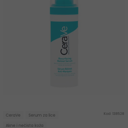
Kod:
138528
CeraVe
Serum za lice
Akne i nečista koža