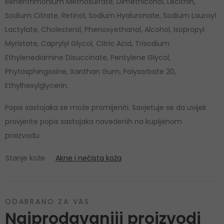
Behentrimonium Methosulfate, Dimethiconol, Lecithin,
Sodium Citrate, Retinol, Sodium Hyaluronate, Sodium Lauroyl
Lactylate, Cholesterol, Phenoxyethanol, Alcohol, Isopropyl
Myristate, Caprylyl Glycol, Citric Acid, Trisodium
Ethylenediamine Disuccinate, Pentylene Glycol,
Phytosphingosine, Xanthan Gum, Polysorbate 20,
Ethylhexylglycerin.
Popis sastojaka se može promijeniti. Savjetuje se da uvijek
provjerite popis sastojaka navedenih na kupljenom
proizvodu.
Stanje kože
Akne i nečista koža
ODABRANO ZA VAS
Najprodavaniji proizvodi