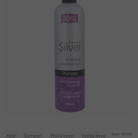
Kod:
65159
Xpel
Šampon
Plava kosa
Sijeda kosa