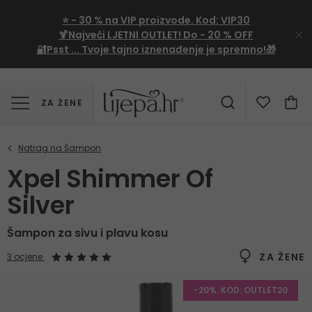
⭐
- 30 %
na VIP proizvode. Kod:
VIP30
🍹Najveći LJETNI OUTLET!
Do - 20 % OFF
🔐Psst ... Tvoje tajno iznenađenje je spremno!🎁
ZA ŽENE
Xpel Shimmer Of
Silver
Šampon za sivu i plavu kosu
ZA ŽENE
3 ocjene
-20%. KOD: OUTLET20