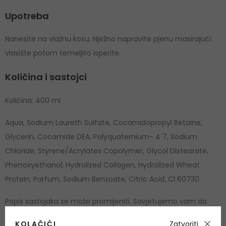
Upotreba
Nanesite na vlažnu kosu. Nježno napravite pjenu masirajući
vlasište potom temeljito isperite.
Količina i sastojci
Količina: 400 ml
Aqua, Sodium Laureth Sulfate, Cocamidopropyl Betaine,
Glycerin, Cocamide DEA, Polyquaternium- 4 7, Sodium
Chloride, Styrene/Acrylates Copolymer, Glycol Distearate,
Phenoxyethanol, Hydrolized Collagen, Hydrolized Wheat
Protein, Parfum, Sodium Benzoate, Citric Acid, Cl 60730
Popis sastojaka se može promijeniti. Savjetujemo vam da
uvijek provjerite popis sastojaka navedenih na proizvodu koji
KOLAČIĆI
Zatvoriti