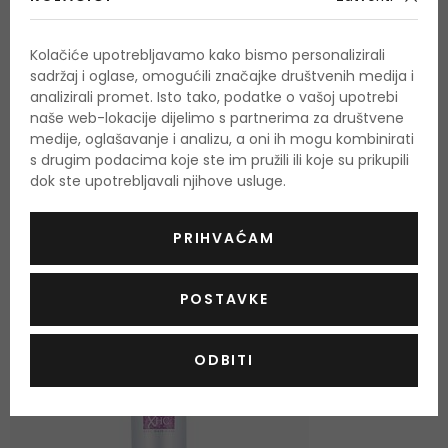
ste kupili.
Prema tipu kose
Plava kosa
,
Sijeda kosa
Kolačiće upotrebljavamo kako bismo personalizirali
sadržaj i oglase, omogućili značajke društvenih medija i
Cruelty free
DA
analizirali promet. Isto tako, podatke o vašoj upotrebi
naše web-lokacije dijelimo s partnerima za društvene
medije, oglašavanje i analizu, a oni ih mogu kombinirati
s drugim podacima koje ste im pružili ili koje su prikupili
dok ste upotrebljavali njihove usluge.
OSTALI PROIZVODI IZ ASORTIMANA
PRIHVAĆAM
Xpel Shimmer Of Silver
POSTAVKE
-20%. KOD: OUTLET20
ODBITI