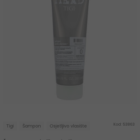
Kod:
53863
Tigi
Šampon
Osjetljivo vlasište