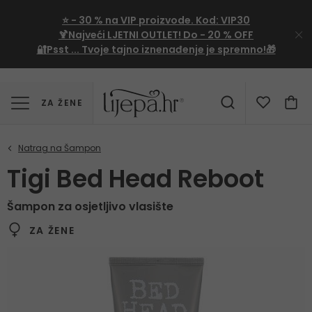
⭐
- 30 %
na VIP proizvode. Kod:
VIP30
🍹Najveći LJETNI OUTLET!
Do - 20 % OFF
🔐Psst ... Tvoje tajno iznenađenje je spremno!🎁
ZA ŽENE
Tigi Bed Head Reboot
Šampon za osjetljivo vlasište
ZA ŽENE