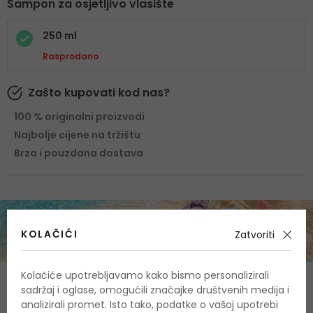
Šampon za osjetljivo vlasište
250 ml
Rasprodano
Zašto kupovati kod nas?
100 % originalni proizvodi
Najbolje cijene na tržištu
Brza i pouzdana dostava
KOLAČIĆI
Zatvoriti
Kolačiće upotrebljavamo kako bismo personalizirali
O proizvodu
sadržaj i oglase, omogućili značajke društvenih medija i
analizirali promet. Isto tako, podatke o vašoj upotrebi