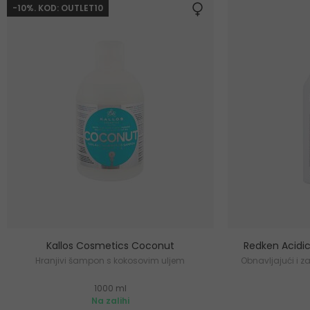
-10%. KOD: OUTLET10
Kallos Cosmetics Coconut
Redken Acidi
Hranjivi šampon s kokosovim uljem
Obnavljajući i z
1000 ml
Na zalihi