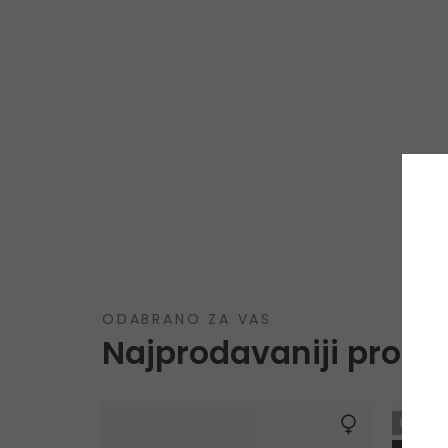
ODABRANO ZA VAS
Najprodavaniji proizv
GRA