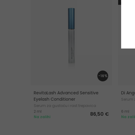
-30% K
-16%
RevitaLash Advanced Sensitive
Di Ang
Eyelash Conditioner
Serum z
Serum za gustoću i rast trepavica
2 ml
6 ml
86,50 €
Na zalihi
Na zali