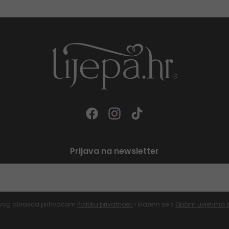
Prijava na newsletter
vog obrasca prihvaćam
Politiku privatnosti
i slažem se s
Općim uvjetima 