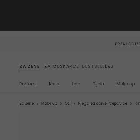
BRZA I POU
ZA ŽENE
ZA MUŠKARCE
BESTSELLERS
Parfemi
Kosa
Lice
Tijelo
Make up
Za žene
Make up
Oči
Njega za obrve i trepavice
Re