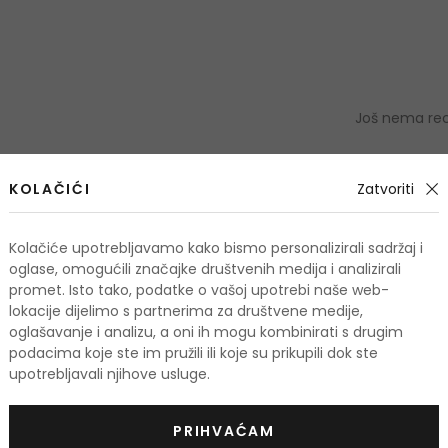
Još nema rece
OCIJE
KOLAČIĆI
Zatvoriti
Podaci 
Kolačiće upotrebljavamo kako bismo personalizirali sadržaj i
oglase, omogućili značajke društvenih medija i analizirali
promet. Isto tako, podatke o vašoj upotrebi naše web-
lokacije dijelimo s partnerima za društvene medije,
oglašavanje i analizu, a oni ih mogu kombinirati s drugim
odi
podacima koje ste im pružili ili koje su prikupili dok ste
upotrebljavali njihove usluge.
TIS
PRIHVAĆAM