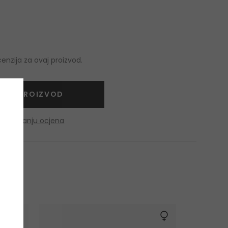
nzija za ovaj proizvod.
NITE PROIZVOD
o dobivanju ocjena