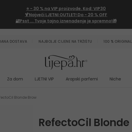
⭐
- 30 %
na VIP proizvode. Kod:
VIP30
🍹Najveći LJETNI OUTLET!
Do - 20 % OFF
🔐Psst ... Tvoje tajno iznenađenje je spremno!🎁
ZDANA DOSTAVA
NAJBOLJE CIJENE NA TRŽIŠTU
100 % ORIGINAL
Za dom
LJETNI VIP
Arapski parfemi
Niche
fectoCil Blonde Brow
RefectoCil Blonde