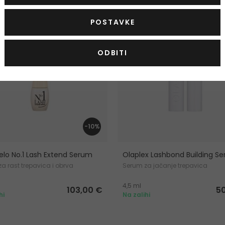
OD: VIP30
POSTAVKE
ODBITI
-10%
elo No.1 Lash Extend Serum
Olaplex Lashbond Building S
a rast trepavica i obrva
Serum za jačanje trepavica
4,5 ml
103,00 €
5
hi
Na zalihi