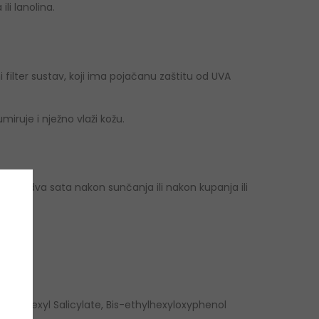
li lanolina.
filter sustav, koji ima pojačanu zaštitu od UVA
iruje i nježno vlaži kožu.
vaka dva sata nakon sunčanja ili nakon kupanja ili
 Ethylhexyl Salicylate, Bis-ethylhexyloxyphenol