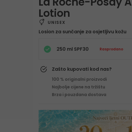
La Roche-Posay A
Lotion
UNISEX
Losion za sunčanje za osjetljivu kožu
250 ml SPF30
Rasprodano
Zašto kupovati kod nas?
100 % originalni proizvodi
Najbolje cijene na tržištu
Brza i pouzdana dostava