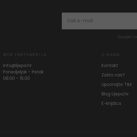
Slanjem o
WEB PARFUMERIJA
O NAMA
info@lijepa.hr
Kontakt
Ponedjeljak - Petak
Zašto nas?
08:00 - 15:00
Upoznajte TIM
Blog Lijepa.hr
E-knjižica