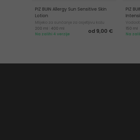
PIZ BUIN Allergy Sun Sensitive Skin
PIZ BU
Lotion
Intens
Mlijeko za sunčanje za osjetljivu kožu
Vodootp
200 ml
|
400 ml
150 ml
brže ta
od 9,00 €
Na zalihi 4 verzije
Na zali