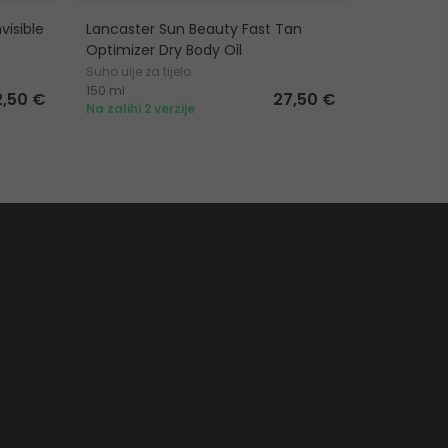
visible
Lancaster Sun Beauty Fast Tan
SVR Sun Se
Optimizer Dry Body Oil
Proizvod za 
Suho ulje za tijelo
150 ml
200 ml
2,50 €
27,50 €
Na zalihi 2 verzije
Na zalihi