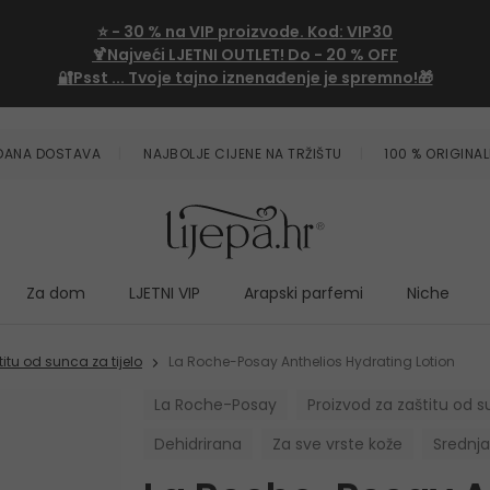
⭐
- 30 %
na VIP proizvode. Kod:
VIP30
🍹Najveći LJETNI OUTLET!
Do - 20 % OFF
🔐Psst ... Tvoje tajno iznenađenje je spremno!🎁
ZDANA DOSTAVA
NAJBOLJE CIJENE NA TRŽIŠTU
100 % ORIGINAL
Za dom
LJETNI VIP
Arapski parfemi
Niche
titu od sunca za tijelo
La Roche-Posay Anthelios Hydrating Lotion
La Roche-Posay
Proizvod za zaštitu od s
Dehidrirana
Za sve vrste kože
Srednja