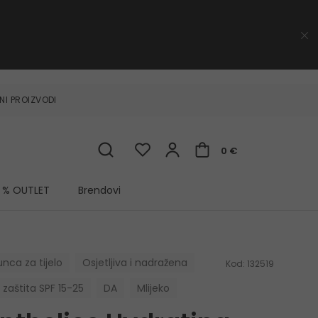
NI PROIZVODI
0 €
% OUTLET
Brendovi
unca za tijelo
Osjetljiva i nadražena
Kod:
132519
 zaštita SPF 15-25
DA
Mlijeko