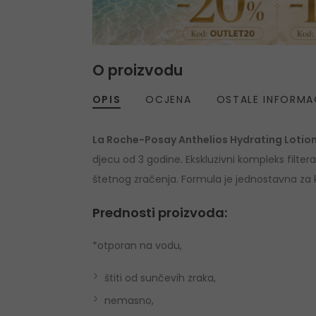
O proizvodu
OPIS
OCJENA
OSTALE INFORMA
La Roche-Posay Anthelios Hydrating Lotio
djecu od 3 godine. Ekskluzivni kompleks filter
štetnog zračenja. Formula je jednostavna za 
Prednosti proizvoda:
*otporan na vodu,
štiti od sunčevih zraka,
nemasno,