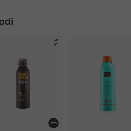
odi
-22%