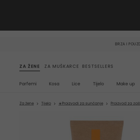
BRZA I POU
ZA ŽENE
ZA MUŠKARCE
BESTSELLERS
Parfemi
Kosa
Lice
Tijelo
Make up
Za žene
Tijelo
☀️Proizvodi za sunčanje
Proizvod za zaš