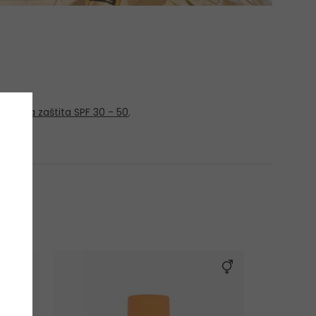
,
Visoka zaštita SPF 30 - 50
,