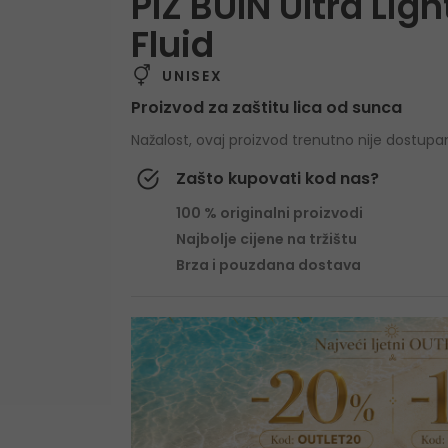
PIZ BUIN Ultra Lig
Fluid
UNISEX
Proizvod za zaštitu lica od sunca
Nažalost, ovaj proizvod trenutno nije dostupa
Zašto kupovati kod nas?
100 % originalni proizvodi
Najbolje cijene na tržištu
Brza i pouzdana dostava