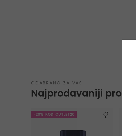
ODABRANO ZA VAS
Najprodavaniji proizv
-20%. KOD: OUTLET20