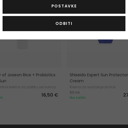
POSTAVKE
ODBITI
 of Joseon Rice + Probiotics
Shiseido Expert Sun Protector
 Sun
Cream
ntna krema za zaštitu od sunca
Krema za sunčanje za lice
50 ml
16,50 €
2
hi
Na zalihi