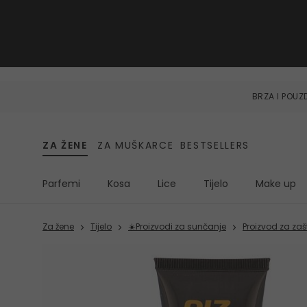
BRZA I POU
ZA ŽENE
ZA MUŠKARCE
BESTSELLERS
Parfemi
Kosa
Lice
Tijelo
Make up
Za žene
Tijelo
☀️Proizvodi za sunčanje
Proizvod za zaš