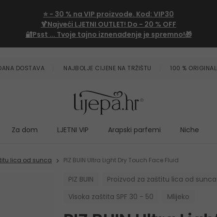
⭐
- 30 %
na VIP proizvode. Kod:
VIP30
🍹Najveći LJETNI OUTLET!
Do - 20 % OFF
🔐Psst ... Tvoje tajno iznenađenje je spremno!🎁
ZDANA DOSTAVA
NAJBOLJE CIJENE NA TRŽIŠTU
100 % ORIGINAL
Za dom
LJETNI VIP
Arapski parfemi
Niche
titu lica od sunca
PIZ BUIN Ultra Light Dry Touch Face Fluid
PIZ BUIN
Proizvod za zaštitu lica od sunca
Visoka zaštita SPF 30 - 50
Mlijeko