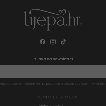
Prijava na newsletter
vog obrasca prihvaćam
Politiku privatnosti
i slažem se s
Općim uvjetima 
KUPNJA NA LIJEPA.HR
Akcije i popusti