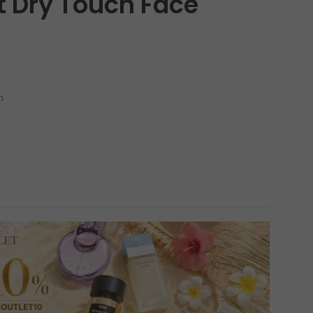
ht Dry Touch Face
n