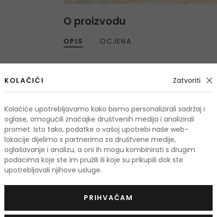
O proizvodu
OPIS
OCJENA
Zaštitni faktor SPF
Srednja zaštita SPF 15-25
KOLAČIĆI
Zatvoriti
Tekstura
Mlijeko
,
Kolačiće upotrebljavamo kako bismo personalizirali sadržaj i
oglase, omogućili značajke društvenih medija i analizirali
promet. Isto tako, podatke o vašoj upotrebi naše web-
lokacije dijelimo s partnerima za društvene medije,
odi
oglašavanje i analizu, a oni ih mogu kombinirati s drugim
podacima koje ste im pružili ili koje su prikupili dok ste
upotrebljavali njihove usluge.
PRIHVAĆAM