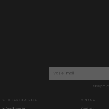
Slanjem o
WEB PARFUMERIJA
O NAMA
info@lijepa.hr
Kontakt