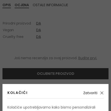
OPIS
OCJENA
OSTALE INFORMACIJE
Prirodni proizvod
DA
Vegan
DA
Cruelty free
DA
Još nema recenzija za ovaj proizvod.
Budite prvi.
OCIJENITE PROIZVOD
Podaci o dobivanju ocjena
KOLAČIĆI
Zatvoriti
Kolačiće upotrebljavamo kako bismo personalizirali