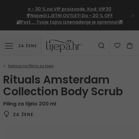
⭐
- 30 %
na VIP proizvode. Kod:
VIP30
🍹Najveći LJETNI OUTLET!
Do - 20 % OFF
🔐Psst ... Tvoje tajno iznenađenje je spremno!🎁
ZA ŽENE
Rituals Amsterdam
Collection Body Scrub
Piling za tijelo 200 ml
ZA ŽENE