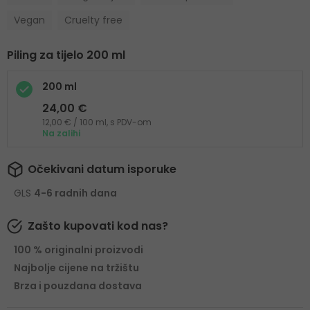
Vegan
Cruelty free
Piling za tijelo 200 ml
200 ml
24,00 €
12,00 € / 100 ml, s PDV-om
Na zalihi
Očekivani datum isporuke
GLS
4-6 radnih dana
Zašto kupovati kod nas?
100 % originalni proizvodi
Najbolje cijene na tržištu
Brza i pouzdana dostava