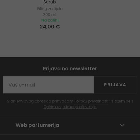
Scrub
Piling za tijelo
200 ml
Na zalihi
24,00 €
Prijava na newsletter
PRIJAVA
Slanjem ovog obrasca prihvaćam
Politiku privatnosti
i slažem se s
Općim uvjetima poslovanja
Web parfumerija