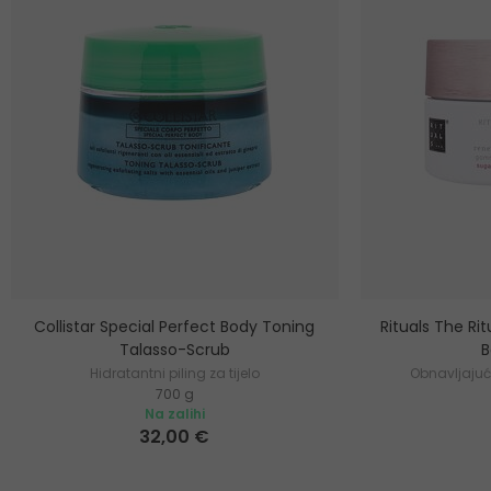
Collistar Special Perfect Body Toning
Rituals The Ri
Talasso-Scrub
B
Hidratantni piling za tijelo
Obnavljajući 
700 g
Na zalihi
32,00 €