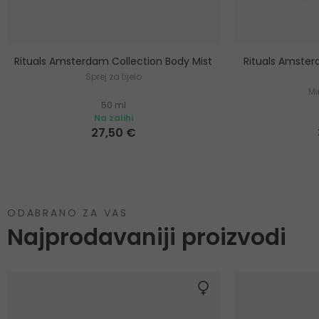
Rituals Amsterdam Collection Body Mist
Rituals Amster
Sprej za tijelo
Mi
50 ml
Na zalihi
27,50 €
ODABRANO ZA VAS
Najprodavaniji proizvodi