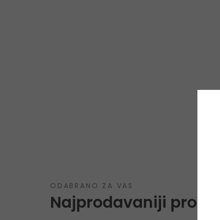
ODABRANO ZA VAS
Najprodavaniji proizv