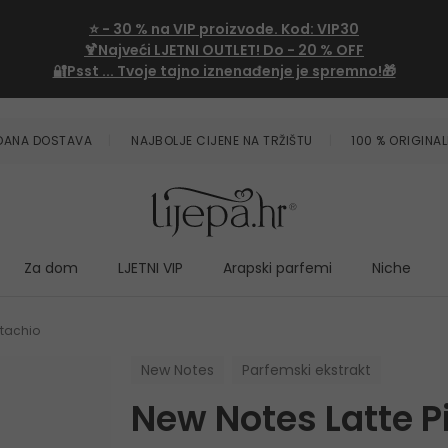
⭐
- 30 %
na VIP proizvode. Kod:
VIP30
🍹Najveći LJETNI OUTLET!
Do - 20 % OFF
🔐Psst ... Tvoje tajno iznenađenje je spremno!🎁
ZDANA DOSTAVA
NAJBOLJE CIJENE NA TRŽIŠTU
100 % ORIGINAL
Za dom
LJETNI VIP
Arapski parfemi
Niche
stachio
New Notes
Parfemski ekstrakt
New Notes Latte P