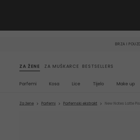
BRZA I POU
ZA ŽENE
ZA MUŠKARCE
BESTSELLERS
Parfemi
Kosa
Lice
Tijelo
Make up
Za žene
Parfemi
Parfemski ekstrakt
New Notes Latte Pi