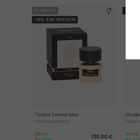
GRATIS
-30% K
-10%. KOD: OUTLET10
Tiziana Terenzi Kirke
Khadla
Parfemski ekstrakt
Parfems
100 ml
100 ml
135,00 €
Na zalihi
Na zali