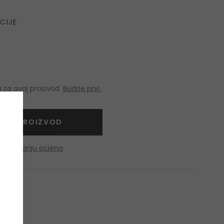
CIJE
 za ovaj proizvod.
Budite prvi.
NITE PROIZVOD
o dobivanju ocjena