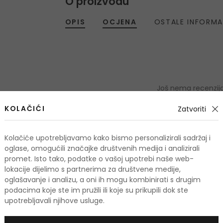
O proizvodu
OPIS
OCJENA
OSTALE INFORMA
Još nema recenzija
KOLAČIĆI
Zatvoriti
OCIJE
Kolačiće upotrebljavamo kako bismo personalizirali sadržaj i
Podaci 
oglase, omogućili značajke društvenih medija i analizirali
promet. Isto tako, podatke o vašoj upotrebi naše web-
lokacije dijelimo s partnerima za društvene medije,
oglašavanje i analizu, a oni ih mogu kombinirati s drugim
podacima koje ste im pružili ili koje su prikupili dok ste
odi
upotrebljavali njihove usluge.