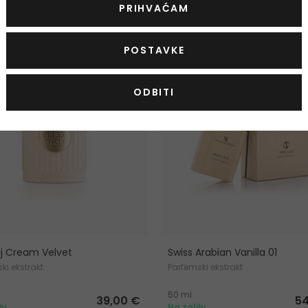
PRIHVAĆAM
OD: VIP30
POSTAVKE
ODBITI
j Cream Velvet
Swiss Arabian Vanilla 01
ki ekstrakt
Parfemski ekstrakt
50 ml
39,00 €
54
hi
Na zalihi