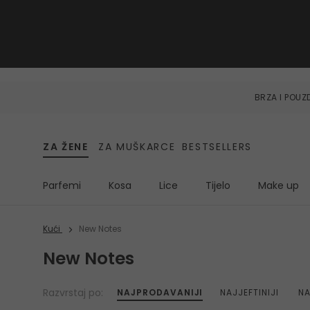
BRZA I POU
ZA ŽENE
ZA MUŠKARCE
BESTSELLERS
Parfemi
Kosa
Lice
Tijelo
Make up
Kući
New Notes
New Notes
Razvrstaj po:
NAJPRODAVANIJI
NAJJEFTINIJI
NA