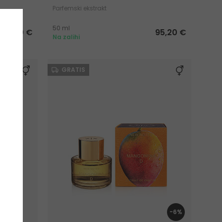
Parfemski ekstrakt
50 ml
102,50 €
95,20 €
Na zalihi
GRATIS
-6%