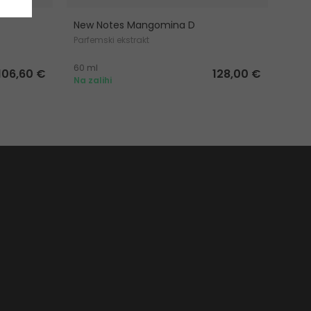
New Notes Mangomina D
Parfemski ekstrakt
60 ml
106,60 €
128,00 €
Na zalihi