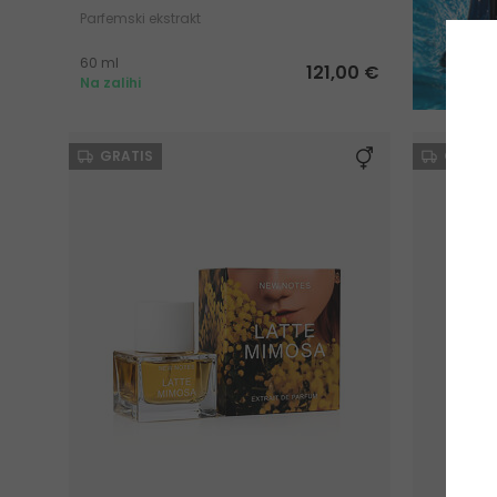
Parfemski ekstrakt
60 ml
121,00 €
Na zalihi
GRATIS
GRATIS