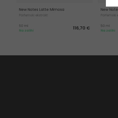
New Notes Latte Mimosa
New Note
Parfemski ekstrakt
Parfemski 
50 ml
50 ml
116,70 €
Na zalihi
Na zalihi