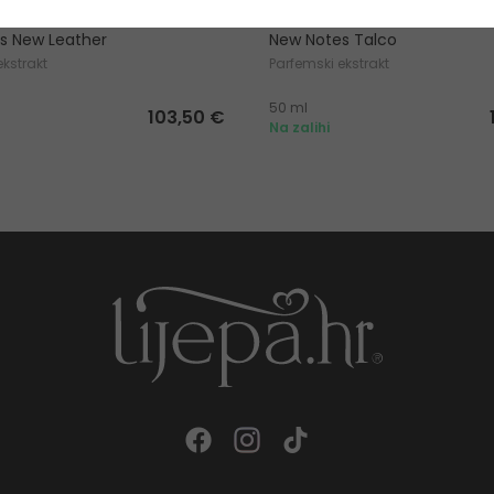
s New Leather
New Notes Talco
ekstrakt
Parfemski ekstrakt
50 ml
103,50 €
Na zalihi