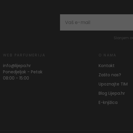
Slanjem o
WEB PARFUMERIJA
O NAMA
info@lijepa.hr
Kontakt
Ponedjeljak - Petak
Zašto nas?
08:00 - 15:00
Upoznajte TIM
Blog Lijepa.hr
E-knjižica