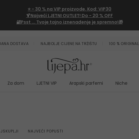
⭐
- 30 %
na VIP proizvode. Kod:
VIP30
🍹Najveći LJETNI OUTLET!
Do - 20 % OFF
🔐Psst ... Tvoje tajno iznenađenje je spremno!🎁
ZDANA DOSTAVA
NAJBOLJE CIJENE NA TRŽIŠTU
100 % ORIGINAL
Za dom
LJETNI VIP
Arapski parfemi
Niche
JSKUPLJI
NAJVEĆI POPUSTI