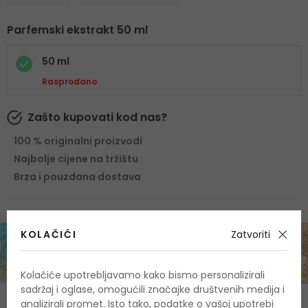
Parfemski ekstrakt 50 ml
50 ml
Rasprodano
Zašto kupovati kod nas?
100 % originalni proizvodi
Najbolje cijene na tržištu
Brza i pouzdana dostava
KOLAČIĆI
Zatvoriti
Kolačiće upotrebljavamo kako bismo personalizirali
sadržaj i oglase, omogućili značajke društvenih medija i
analizirali promet. Isto tako, podatke o vašoj upotrebi