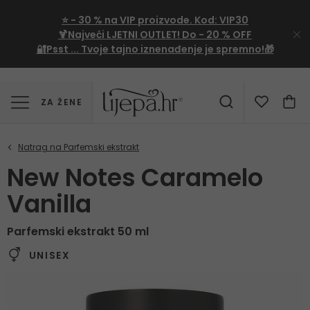
⭐
- 30 %
na VIP proizvode. Kod:
VIP30
🍹Najveći LJETNI OUTLET!
Do - 20 % OFF
🔐Psst ... Tvoje tajno iznenađenje je spremno!🎁
ZA ŽENE
New Notes Caramelo
Vanilla
Parfemski ekstrakt 50 ml
UNISEX