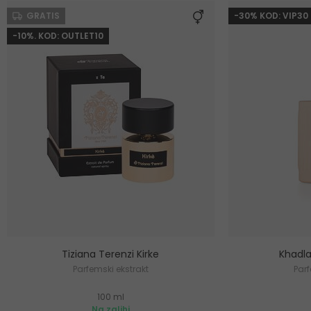
GRATIS
-30% KOD: VIP30
-10%. KOD: OUTLET10
Tiziana Terenzi Kirke
Khadla
Parfemski ekstrakt
Parf
100 ml
Na zalihi