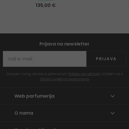
135,00 €
Prijava na newsletter
PRIJAVA
Slanjem ovog obrasca prihvaćam
Politiku privatnosti
i slažem se s
Općim uvjetima poslovanja
Web parfumerija
O nama