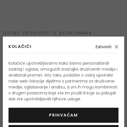
OSTALI PROIZVODI IZ ASORTIMANA
French Avenue Veneno
KOLAČIĆI
Zatvoriti
Kolačiće upotrebljavamo kako bismo personalizirali
sadržaj i oglase, omogućili značajke društvenih medija i
analizirali promet. Isto tako, podatke o vašoj upotrebi
naše web-lokacije dijelimo s partnerima za društvene
medije, oglašavanje i analizu, a oni ih mogu kombinirati
s drugim podacima koje ste im pružili ili koje su prikupili
dok ste upotrebljavali njihove usluge.
PRIHVAĆAM