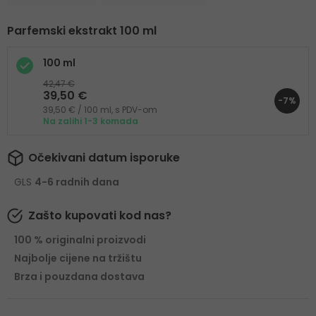
Parfemski ekstrakt 100 ml
100 ml
42,47 €
39,50 €
-7%
39,50 € / 100 ml, s PDV-om
Na zalihi 1-3 komada
Očekivani datum isporuke
GLS
4-6 radnih dana
Zašto kupovati kod nas?
100 % originalni proizvodi
Najbolje cijene na tržištu
Brza i pouzdana dostava