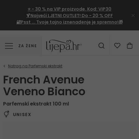
⭐
- 30 %
na VIP proizvode. Kod:
VIP30
🍹Najveći LJETNI OUTLET!
Do - 20 % OFF
🔐Psst ... Tvoje tajno iznenađenje je spremno!🎁
ZA ŽENE
French Avenue
Veneno Bianco
Parfemski ekstrakt 100 ml
UNISEX