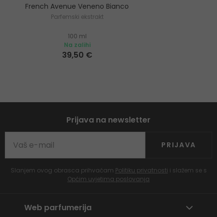
French Avenue Veneno Bianco
Parfemski ekstrakt
100 ml
Na zalihi
39,50 €
Prijava na newsletter
PRIJAVA
Slanjem ovog obrasca prihvaćam
Politiku privatnosti
i slažem se s
Općim uvjetima poslovanja
Web parfumerija