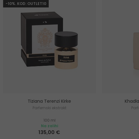
-10%. KOD: OUTLET10
Tiziana Terenzi Kirke
Khadla
Parfemski ekstrakt
Parf
100 ml
Na zalihi
135,00 €