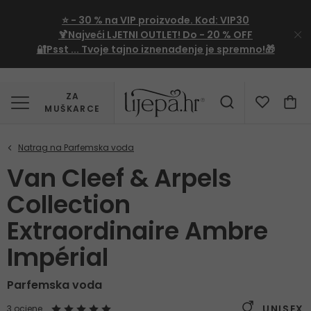
⭐
- 30 %
na VIP proizvode. Kod:
VIP30
🍹Najveći LJETNI OUTLET!
Do - 20 % OFF
🔐Psst ... Tvoje tajno iznenađenje je spremno!🎁
ZA
MUŠKARCE
Van Cleef & Arpels
Collection
Extraordinaire Ambre
Impérial
Parfemska voda
UNISEX
3 ocjene