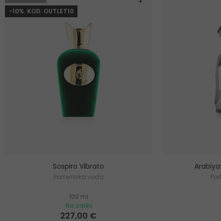
-10%. KOD: OUTLET10
Sospiro Vibrato
Arabiya
Parfemska voda
Pa
100 ml
Na zalihi
227,00 €