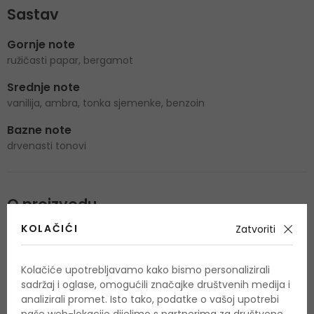
Sastav
Gornje note
ružičasti papar, bergamot
Srednje note
vanilija, ambra, tonka sjemenke, benzoin
Bazne note
drvenasti tonovi
O proizvodu
KOLAČIĆI
Zatvoriti
OPIS
OCJENA (3)
OSTALE INFORMACIJE
Kolačiće upotrebljavamo kako bismo personalizirali
sadržaj i oglase, omogućili značajke društvenih medija i
analizirali promet. Isto tako, podatke o vašoj upotrebi