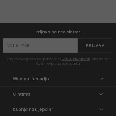
Prijava na newsletter
PRIJAVA
Slanjem ovog obrasca prihvaćam
Politiku privatnosti
i slažem se s
Općim uvjetima poslovanja
Web parfumerija
O nama
Kupnja na Lijepa.hr