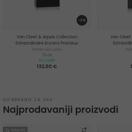
-3%
Van Cleef & Arpels Collection
Van Cleef 
Extraordinaire Encens Precieux
Extraordi
Parfemska voda
Pa
75 ml
Na zalihi
132,50 €
ODABRANO ZA VAS
Najprodavaniji proizvodi
GRATIS