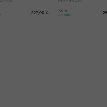
ska voda
Parfemska voda
100 ml
227,00 €
2
hi
Na zalihi