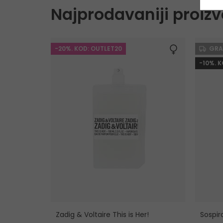
Najprodavaniji proizv
-20%. KOD: OUTLET20
GRA
-10%. 
Zadig & Voltaire This is Her!
Sospir