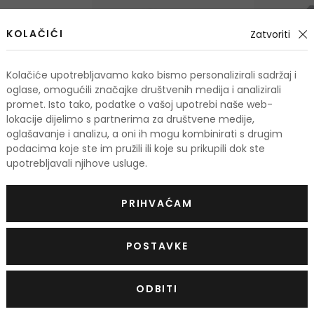
KOLAČIĆI
Zatvoriti
Kolačiće upotrebljavamo kako bismo personalizirali sadržaj i
oglase, omogućili značajke društvenih medija i analizirali
promet. Isto tako, podatke o vašoj upotrebi naše web-
lokacije dijelimo s partnerima za društvene medije,
-3%
oglašavanje i analizu, a oni ih mogu kombinirati s drugim
podacima koje ste im pružili ili koje su prikupili dok ste
upotrebljavali njihove usluge.
Prada Paradoxe Virtual
Prada Para
Flower
Parfemska 
Parfemska voda
PRIHVAĆAM
90 ml
50 ml
122,00 €
Na zalihi
Na zalihi
POSTAVKE
ODBITI