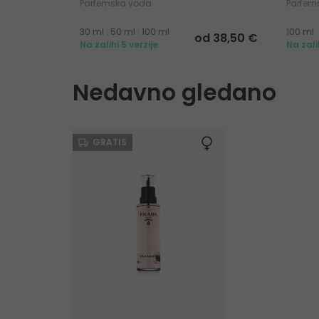
Parfemska voda
Parfem
30 ml
|
50 ml
|
100 ml
100 ml
od 38,50 €
Na zalihi 5 verzije
Na zali
Nedavno gledano
GRATIS