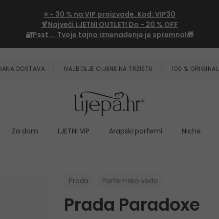
⭐
- 30 %
na VIP proizvode. Kod:
VIP30
🍹Najveći LJETNI OUTLET!
Do - 20 % OFF
🔐Psst ... Tvoje tajno iznenađenje je spremno!🎁
ZDANA DOSTAVA
NAJBOLJE CIJENE NA TRŽIŠTU
100 % ORIGINAL
Za dom
LJETNI VIP
Arapski parfemi
Niche
Prada
Parfemska voda
Prada Paradoxe