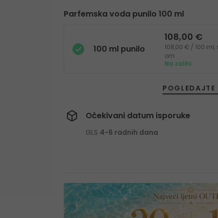
Parfemska voda punilo 100 ml
108,00 €
108,00 € / 100 ml,
100 ml punilo
om
Na zalihi
POGLEDAJTE 
Očekivani datum isporuke
GLS
4-6 radnih dana