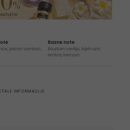
note
Bazne note
anče, jasmin sambac,
Bourbon vanilija, bijeli rum,
ambra, benzoin
STALE INFORMACIJE