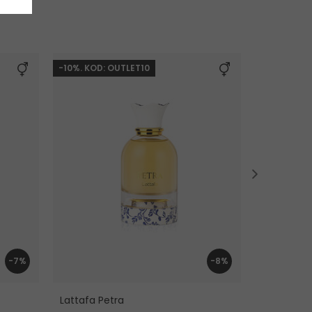
-10%. KOD: OUTLET10
-10%. KOD:
-7%
-8%
Lattafa Petra
Lattafa Y