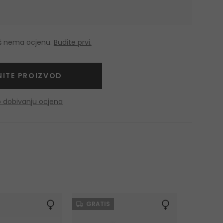
oš nema ocjenu.
Budite prvi.
NITE PROIZVOD
o dobivanju ocjena
GRATIS