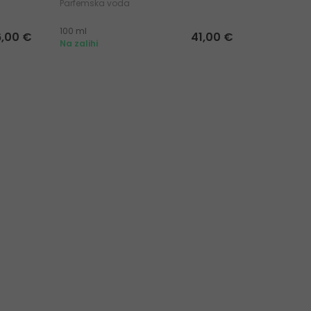
Parfemska voda
Parfemska
100 ml
100 ml
6,00 €
41,00 €
Na zalihi
Na zalihi