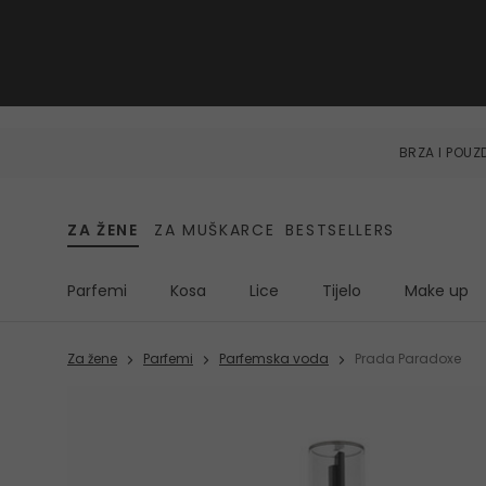
BRZA I POU
ZA ŽENE
ZA MUŠKARCE
BESTSELLERS
Parfemi
Kosa
Lice
Tijelo
Make up
Za žene
Parfemi
Parfemska voda
Prada Paradoxe