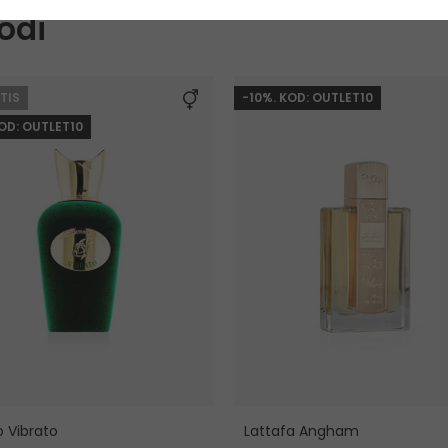
odi
TIS
-10%. KOD: OUTLET10
KOD: OUTLET10
o Vibrato
Lattafa Angham