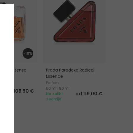
-10%
doxe Intense
Prada Paradoxe Radical
Essence
voda
Parfem
50 ml
|
90 ml
108,50 €
od 119,00 €
Na zalihi
2 verzije