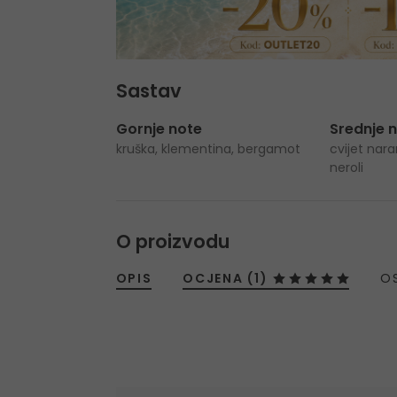
Sastav
Gornje note
Srednje 
kruška, klementina, bergamot
cvijet nar
neroli
O proizvodu
OPIS
OCJENA (1)
O