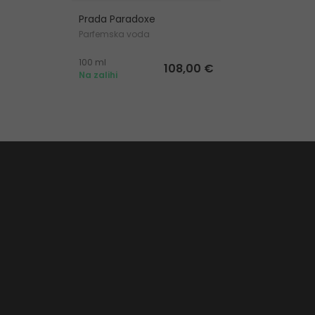
Prada Paradoxe
Parfemska voda
100 ml
108,00 €
Na zalihi