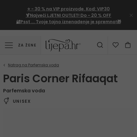
⭐
- 30 %
na VIP proizvode. Kod:
VIP30
🍹Najveći LJETNI OUTLET!
Do - 20 % OFF
🔐Psst ... Tvoje tajno iznenađenje je spremno!🎁
ZA ŽENE
Paris Corner Rifaaqat
Parfemska voda
UNISEX