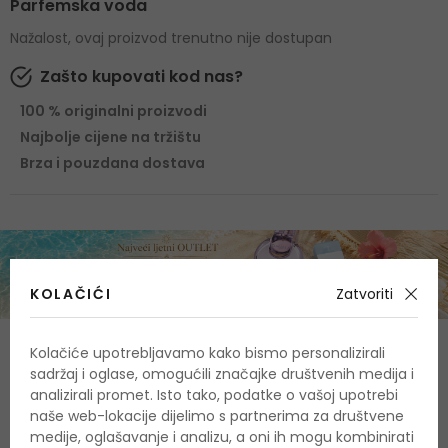
Parfemska voda
Nažalost, ovaj proizvod trenutno nije dostupan
Zašto kupovati kod nas?
100 % originalni proizvodi
Najbolje cijene na tržištu
Brza i pouzdana dostava
KOLAČIĆI
Zatvoriti
O proizvodu
Kolačiće upotrebljavamo kako bismo personalizirali
sadržaj i oglase, omogućili značajke društvenih medija i
analizirali promet. Isto tako, podatke o vašoj upotrebi
OPIS
OCJENA
OSTALE INFORMACIJE
naše web-lokacije dijelimo s partnerima za društvene
medije, oglašavanje i analizu, a oni ih mogu kombinirati