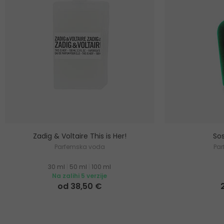
Zadig & Voltaire This is Her!
Sos
Parfemska voda
Pa
30 ml
|
50 ml
|
100 ml
Na zalihi 5 verzije
od 38,50 €