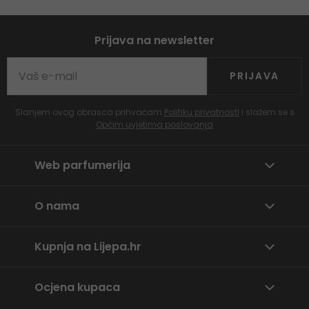
Prijava na newsletter
PRIJAVA
Slanjem ovog obrasca prihvaćam
Politiku privatnosti
i slažem se s
Općim uvjetima poslovanja
Web parfumerija
O nama
Kupnja na Lijepa.hr
Ocjena kupaca