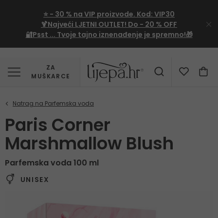
⭐
- 30 %
na VIP proizvode. Kod:
VIP30
🍹Najveći LJETNI OUTLET!
Do - 20 % OFF
🔐Psst ... Tvoje tajno iznenađenje je spremno!🎁
ZA
MUŠKARCE
Paris Corner
Marshmallow Blush
Parfemska voda 100 ml
UNISEX