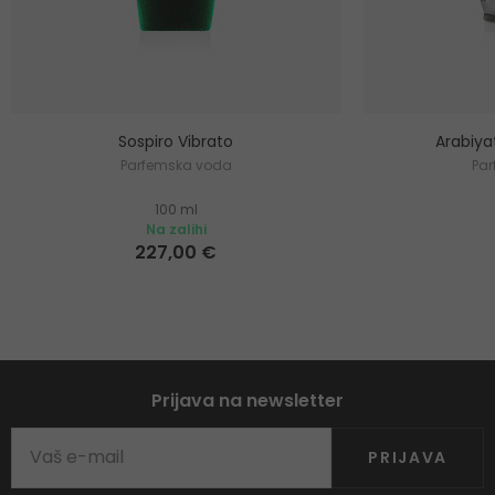
Sospiro Vibrato
Arabiya
Parfemska voda
Pa
100 ml
Na zalihi
227,00 €
Prijava na newsletter
PRIJAVA