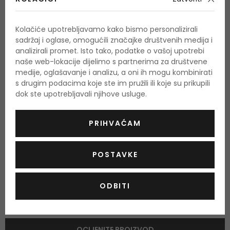
Sastav
Srednje note
Kolačiće upotrebljavamo kako bismo personalizirali
šlag
sadržaj i oglase, omogućili značajke društvenih medija i
analizirali promet. Isto tako, podatke o vašoj upotrebi
Bazne note
naše web-lokacije dijelimo s partnerima za društvene
vanilija
medije, oglašavanje i analizu, a oni ih mogu kombinirati
s drugim podacima koje ste im pružili ili koje su prikupili
dok ste upotrebljavali njihove usluge.
O proizvodu
PRIHVAĆAM
OPIS
OCJENA
OSTALE INFORMACIJE
POSTAVKE
ODBITI
Još nema recenzija za ovaj proizvod.
Budite prvi.
OCIJENITE PROIZVOD