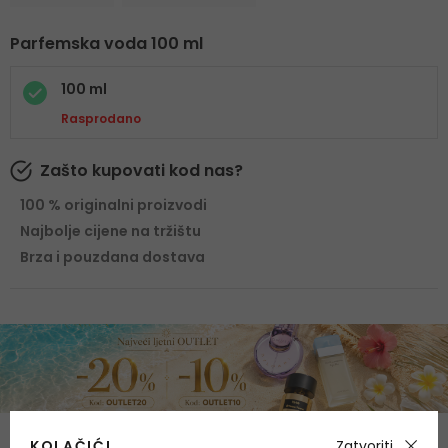
Parfemska voda 100 ml
100 ml
Rasprodano
Zašto kupovati kod nas?
100 % originalni proizvodi
Najbolje cijene na tržištu
Brza i pouzdana dostava
KOLAČIĆI
Zatvoriti