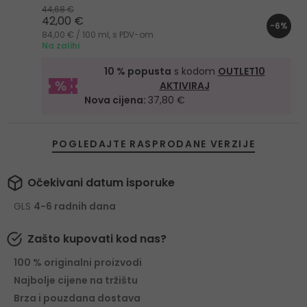
44,68 €
42,00 €
-6%
84,00 € / 100 ml, s PDV-om
Na zalihi
10 % popusta
s kodom
OUTLET10
AKTIVIRAJ
Nova cijena:
37,80 €
POGLEDAJTE RASPRODANE VERZIJE
Očekivani datum isporuke
GLS
4-6 radnih dana
Zašto kupovati kod nas?
100 % originalni proizvodi
Najbolje cijene na tržištu
Brza i pouzdana dostava