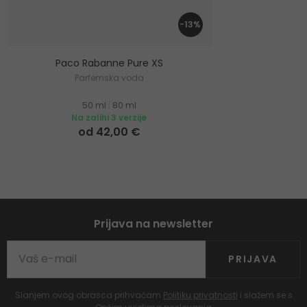
-13%
Paco Rabanne Pure XS
Parfemska voda
50 ml
|
80 ml
Na zalihi 3 verzije
od 42,00 €
Prijava na newsletter
PRIJAVA
Slanjem ovog obrasca prihvaćam
Politiku privatnosti
i slažem se s