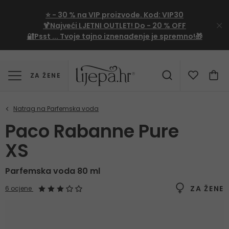
⭐
- 30 %
na VIP proizvode. Kod:
VIP30
🍹Najveći LJETNI OUTLET!
Do - 20 % OFF
🔐Psst ... Tvoje tajno iznenađenje je spremno!🎁
ZA ŽENE
Paco Rabanne Pure
XS
Parfemska voda 80 ml
ZA ŽENE
6 ocjene