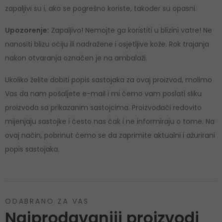
zapaljivi su i, ako se pogrešno koriste, također su opasni.
Upozorenje:
Zapaljivo! Nemojte ga koristiti u blizini vatre! Ne
nanositi blizu očiju ili nadražene i osjetljive kože. Rok trajanja
nakon otvaranja označen je na ambalaži.
Ukoliko želite dobiti popis sastojaka za ovaj proizvod, molimo
Vas da nam pošaljete e-mail i mi ćemo vam poslati sliku
proizvoda sa prikazanim sastojcima. Proizvođači redovito
mijenjaju sastojke i često nas čak i ne informiraju o tome. Na
ovaj način, pobrinut ćemo se da zaprimite aktualni i ažurirani
popis sastojaka.
ODABRANO ZA VAS
Najprodavaniji proizvodi