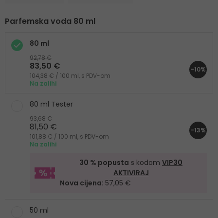
Parfemska voda 80 ml
80 ml
92,78 €
83,50 €
-10%
104,38 € / 100 ml, s PDV-om
Na zalihi
80 ml Tester
93,68 €
81,50 €
-13%
101,88 € / 100 ml, s PDV-om
Na zalihi
30 % popusta
s kodom
VIP30
AKTIVIRAJ
Nova cijena:
57,05 €
50 ml