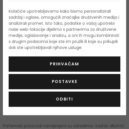
voda
Pure XS
privlači prvenstveno samouvjerene žene koje
Kolačiće upotrebljavamo kako bismo personalizirali
vole koketirati i privlačiti pažnju.
sadržaj i oglase, omogućili značajke društvenih medija i
analizirali promet. Isto tako, podatke o vašoj upotrebi
slatki cvjetno-orijentalni miris
naše web-lokacije dijelimo s partnerima za društvene
medije, oglašavanje i analizu, a oni ih mogu kombinirati
za zavodljivu i samopouzdanu ženu
s drugim podacima koje ste im pružili ili koje su prikupili
osobito prikladan za upotrebu u hladnijim mjesecima
dok ste upotrebljavali njihove usluge.
Početne note parfemske vode omamit će vaša osjetila
PRIHVAĆAM
slatkim mirisom vanilije, eksplozivnih kokica i opojnog ylang-
ylanga. Nakon njih začarat će vas sočna breskva, delikatan
POSTAVKE
cvijet drva naranče i gurmanski kokos. Baza ovog zanosnog
mirisa leži u toploj sandalovini. Daleko od klasičnih, elegantnih
ODBITI
mirisa, ovaj miris zrači čistom erotskom energijom.
UPOTREBA
Parfemski proizvodi namijenjeni su odraslima. Sadrže alkohol,