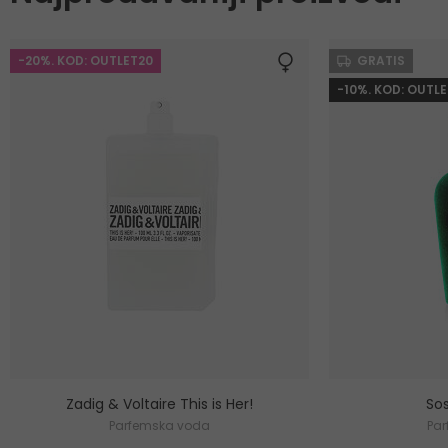
-20%. KOD: OUTLET20
GRATIS
-10%. KOD: OUTLE
Zadig & Voltaire This is Her!
Sos
Parfemska voda
Pa