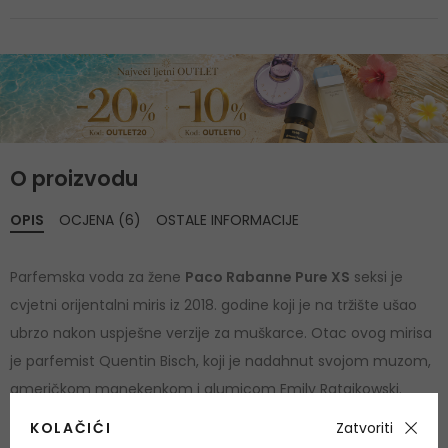
O proizvodu
OPIS
OCJENA (6)
OSTALE INFORMACIJE
Parfemska voda za žene
Paco Rabanne Pure XS
seksi je
cvjetni orijentalni miris iz 2018. godine koji je na tržište ušao
ubrzo nakon uspješne verzije za muškarce. Otac ovog mirisa
je parfemist Quentin Bisch, koji je nadahnut svojom muzom,
američkom manekenkom i glumicom Emily Ratajkowski.
Mirisna kombinacija skrivena je u predivnoj ružičastoj bočici,
KOLAČIĆI
Zatvoriti
umotanoj u zlatnu zmiju koja je simbol iskušenja. Parfemska