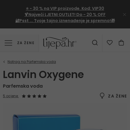
⭐
- 30 %
na VIP proizvode. Kod:
VIP30
🍹Najveći LJETNI OUTLET!
Do - 20 % OFF
🔐Psst ... Tvoje tajno iznenađenje je spremno!🎁
ZA ŽENE
Lanvin Oxygene
Parfemska voda
ZA ŽENE
5 ocjene