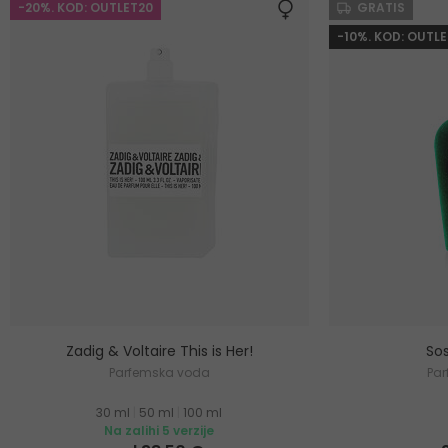
-20%. KOD: OUTLET20
GRATIS
-10%. KOD: OUTLE
Zadig & Voltaire This is Her!
Sos
Parfemska voda
Pa
30 ml
|
50 ml
|
100 ml
Na zalihi 5 verzije