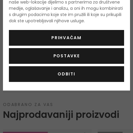
naše web-lokacije dijelimo s partnerima za društvene
Srednje note
medije, oglašavanje i analizu, a oni ih mogu kombinirati
ruža, gardenija, mlijeko
s drugim podacima koje ste im pružili ili koje su prikupili
Bazne note
dok ste upotrebljavali njihove usluge.
mošus, iris, bijela sandalovina
PRIHVAĆAM
O proizvodu
POSTAVKE
OPIS
OCJENA (5)
OSTALE INFORMACIJE
ODBITI
ODABRANO ZA VAS
Najprodavaniji proizvodi