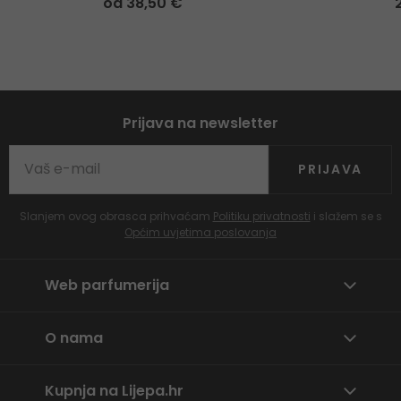
od 38,50 €
Prijava na newsletter
PRIJAVA
Slanjem ovog obrasca prihvaćam
Politiku privatnosti
i slažem se s
Općim uvjetima poslovanja
Web parfumerija
O nama
Kupnja na Lijepa.hr