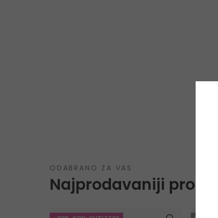
ODABRANO ZA VAS
Najprodavaniji proizv