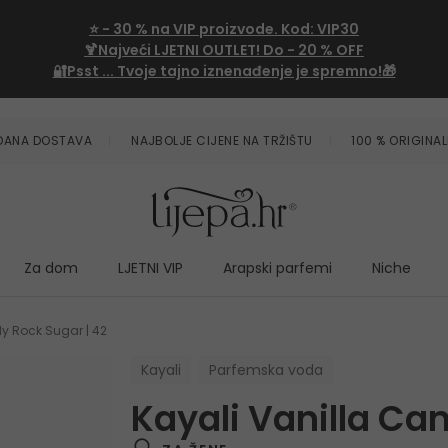
⭐
- 30 %
na VIP proizvode. Kod:
VIP30
🍹Najveći LJETNI OUTLET!
Do - 20 % OFF
🔐Psst ... Tvoje tajno iznenađenje je spremno!🎁
ZDANA DOSTAVA
NAJBOLJE CIJENE NA TRŽIŠTU
100 % ORIGINAL
Za dom
LJETNI VIP
Arapski parfemi
Niche
y Rock Sugar | 42
Kayali
Parfemska voda
Kayali Vanilla Ca