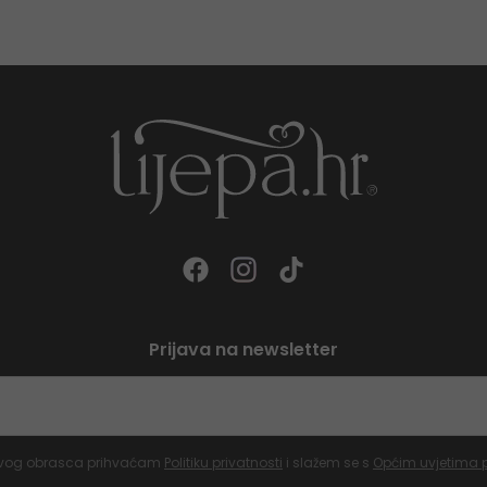
Prijava na newsletter
vog obrasca prihvaćam
Politiku privatnosti
i slažem se s
Općim uvjetima 