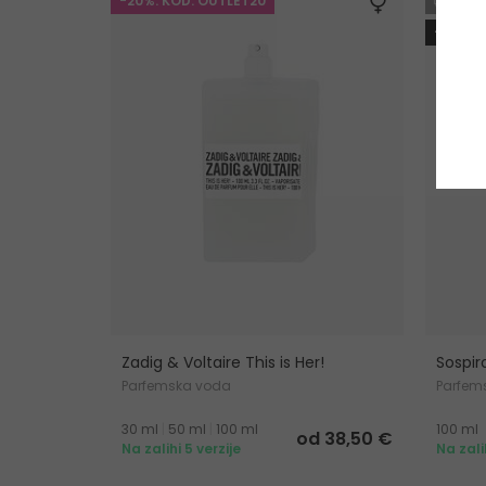
-20%. KOD: OUTLET20
GRA
-10%. 
Zadig & Voltaire This is Her!
Sospir
Parfemska voda
Parfem
30 ml
|
50 ml
|
100 ml
100 ml
od 38,50 €
Na zalihi 5 verzije
Na zali