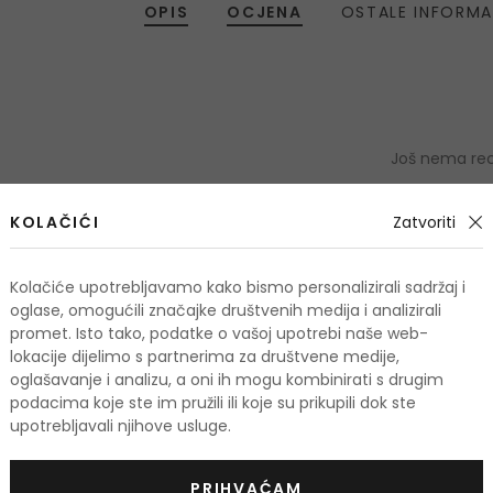
OPIS
OCJENA
OSTALE INFORMA
Još nema rece
KOLAČIĆI
Zatvoriti
OCIJE
Kolačiće upotrebljavamo kako bismo personalizirali sadržaj i
Podaci 
oglase, omogućili značajke društvenih medija i analizirali
promet. Isto tako, podatke o vašoj upotrebi naše web-
lokacije dijelimo s partnerima za društvene medije,
oglašavanje i analizu, a oni ih mogu kombinirati s drugim
podacima koje ste im pružili ili koje su prikupili dok ste
odi
upotrebljavali njihove usluge.
PRIHVAĆAM