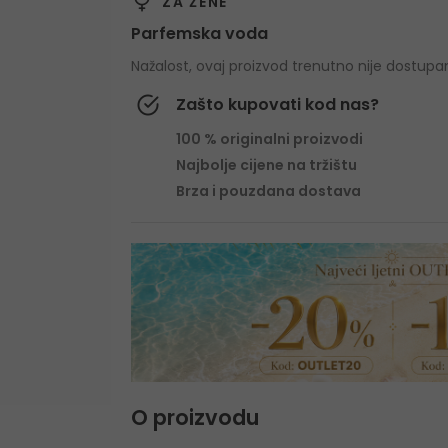
ZA ŽENE
Parfemska voda
Nažalost, ovaj proizvod trenutno nije dostupa
Zašto kupovati kod nas?
100 % originalni proizvodi
Najbolje cijene na tržištu
Brza i pouzdana dostava
O proizvodu