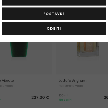
TIS
-10%. KOD: OUTLET10
KOD: OUTLET10
POSTAVKE
ODBITI
o Vibrato
Lattafa Angham
ska voda
Parfemska voda
100 ml
227,00 €
2
hi
Na zalihi