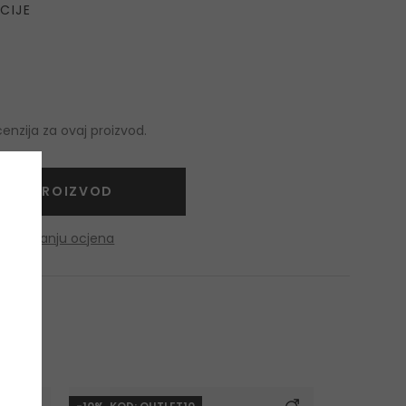
CIJE
nzija za ovaj proizvod.
NITE PROIZVOD
o dobivanju ocjena