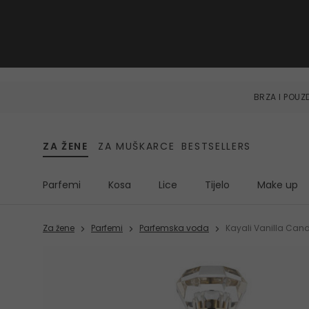
BRZA I POU
ZA ŽENE
ZA MUŠKARCE
BESTSELLERS
Parfemi
Kosa
Lice
Tijelo
Make up
Za žene
Parfemi
Parfemska voda
Kayali Vanilla Cand