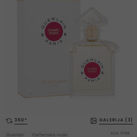
360°
GALERIJA (
3
)
Kod:
11788
Guerlain
Parfemska voda