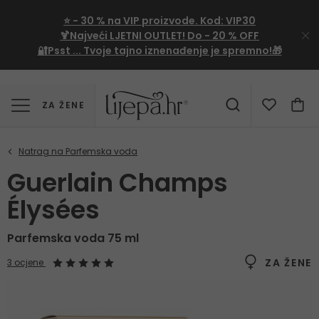
⭐
- 30 %
na VIP proizvode. Kod:
VIP30
🍹Najveći LJETNI OUTLET!
Do - 20 % OFF
🔐Psst ... Tvoje tajno iznenađenje je spremno!🎁
ZA ŽENE
Guerlain Champs
Élysées
Parfemska voda 75 ml
ZA ŽENE
3 ocjene