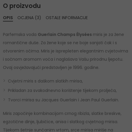
O proizvodu
OPIS
OCJENA (3)
OSTALE INFORMACIJE
Parfemska voda
Guerlain Champs Élysées
miris je za žene
romantične duše. Za žene koje se ne boje sanjati čak i s
otvorenim očima. Miris je isprepleten elegantnim cvjetovima
i sočnom aromom voća i naglašava Vašu prirodnu ljepotu.
Ovaj osvježavajući predstavljen je 1996. godine.
Cvjetni miris s daškom slatkih mirisa,
Prikladan za svakodnevno korištenje tijekom proljeća,
Tvorci mirisa su Jacques Guerlain i Jean Paul Guerlain.
Miris započinje kombinacijom crnog ribizla, slatke breskve,
egzotične dinje, ljubičice, anisa i slatkog cvjetnog mirisa.
Tijekom šetnje sunčanim vrtom, srce mirisa miriše na