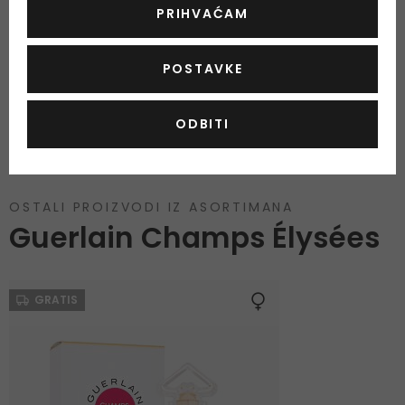
mijenjaju sastojke i često nas čak i ne informiraju o tome. Na
PRIHVAĆAM
ovaj način, pobrinut ćemo se da zaprimite aktualni i ažurirani
popis sastojaka.
POSTAVKE
ODBITI
OSTALI PROIZVODI IZ ASORTIMANA
Guerlain Champs Élysées
GRATIS