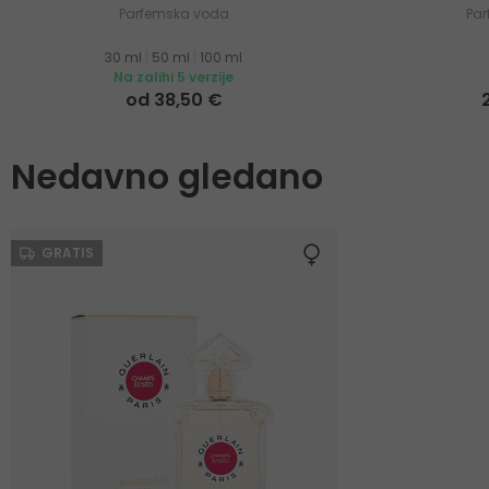
Parfemska voda
Pa
30 ml
|
50 ml
|
100 ml
Na zalihi 5 verzije
od 38,50 €
Nedavno gledano
GRATIS