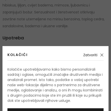
hibiskus, ljiljan, cvijet badema, mimoze, ljubavnicu i
zapanjujući božur. Senzualnost i ženstvenost otkrivaju
završne note utemeljene na mirisu benzoina, toplog cedra,
sandalovine, badema i ukusne vanilije.
Upotreba
Parfemski proizvodi namijenjeni su odraslima. Sadrže alkohol,
KOLAČIĆI
Zatvoriti
zapaljivi su i, ako se pogrešno koriste, također su opasni.
Upozorenje:
Zapaljivo! Nemojte ga koristiti u blizini vatre! Ne
Kolačiće upotrebljavamo kako bismo personalizirali
nanositi blizu očiju ili nadražene i osjetljive kože. Rok trajanja
sadržaj i oglase, omogućili značajke društvenih medija i
analizirali promet. Isto tako, podatke o vašoj upotrebi
nakon otvaranja označen je na ambalaži.
naše web-lokacije dijelimo s partnerima za društvene
medije, oglašavanje i analizu, a oni ih mogu kombinirati
Ukoliko želite dobiti popis sastojaka za ovaj proizvod, molimo
s drugim podacima koje ste im pružili ili koje su prikupili
Vas da nam pošaljete e-mail i mi ćemo vam poslati sliku
dok ste upotrebljavali njihove usluge.
proizvoda sa prikazanim sastojcima. Proizvođači redovito