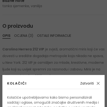
Bazne note
tonka sjemenke, vanilija
O proizvodu
OPIS
OCJENA (3)
OSTALE INFORMACIJE
Carolina Herrera 212 VIP
je svježi, aromatični miris koji će vas
dovesti u središte događaja metropole koja nikada ne spava,
u New York. 212 VIP je osmišljen za mlade, kreativne, moderne
ljude koji su uvijek spremni za razonodu i zabavu. Miris je na
tržište predstavljen 2010. godine.
KOLAČIĆI
Zatvoriti
Kolačiće upotrebljavamo kako bismo personalizirali
sadržaj i oglase, omogućili značajke društvenih medija i