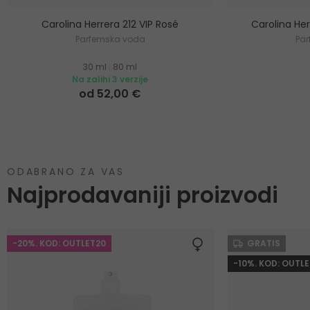
Carolina Herrera 212 VIP Rosé
Carolina Herr
Parfemska voda
Pa
30 ml
|
80 ml
Na zalihi 3 verzije
od 52,00 €
ODABRANO ZA VAS
Najprodavaniji proizvodi
-20%. KOD: OUTLET20
GRATIS
-10%. KOD: OUTLE