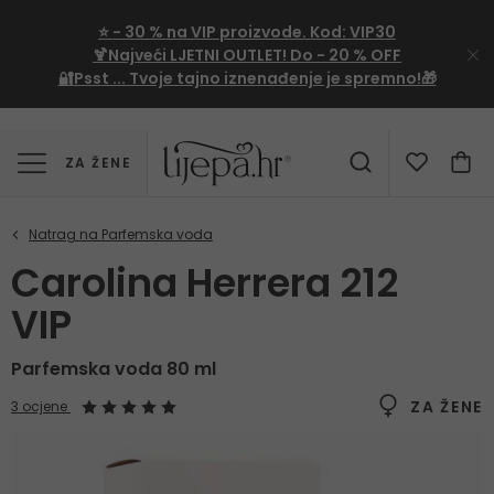
⭐
- 30 %
na VIP proizvode. Kod:
VIP30
🍹Najveći LJETNI OUTLET!
Do - 20 % OFF
🔐Psst ... Tvoje tajno iznenađenje je spremno!🎁
ZA ŽENE
Carolina Herrera 212
VIP
Parfemska voda 80 ml
ZA ŽENE
3 ocjene