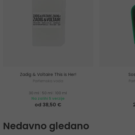
Zadig & Voltaire This is Her!
Sos
Parfemska voda
Pa
30 ml
|
50 ml
|
100 ml
Na zalihi 5 verzije
od 38,50 €
Nedavno gledano