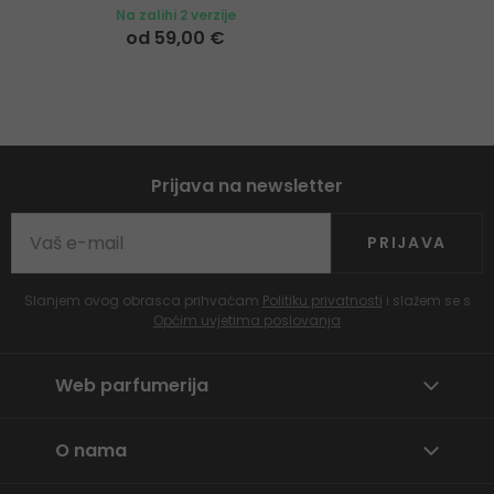
Na zalihi 2 verzije
od 59,00 €
Prijava na newsletter
PRIJAVA
Slanjem ovog obrasca prihvaćam
Politiku privatnosti
i slažem se s
Općim uvjetima poslovanja
Web parfumerija
O nama