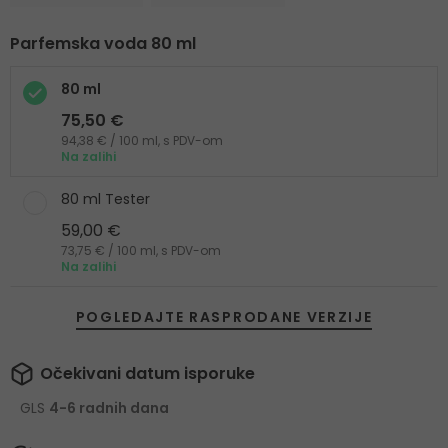
Parfemska voda 80 ml
80 ml
75,50 €
94,38 € / 100 ml, s PDV-om
Na zalihi
80 ml Tester
59,00 €
73,75 € / 100 ml, s PDV-om
Na zalihi
POGLEDAJTE RASPRODANE VERZIJE
Očekivani datum isporuke
GLS
4-6 radnih dana