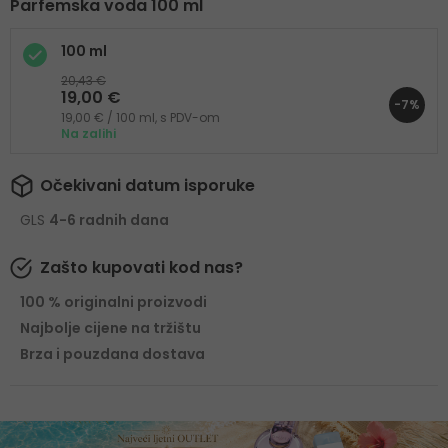
Parfemska voda 100 ml
100 ml
20,43 €
19,00 €
-7%
19,00 € / 100 ml, s PDV-om
Na zalihi
Očekivani datum isporuke
GLS
4-6 radnih dana
Zašto kupovati kod nas?
100 % originalni proizvodi
Najbolje cijene na tržištu
Brza i pouzdana dostava