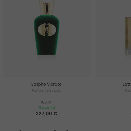
Sospiro Vibrato
Lat
Parfemska voda
Pa
100 ml
Na zalihi
227,00 €