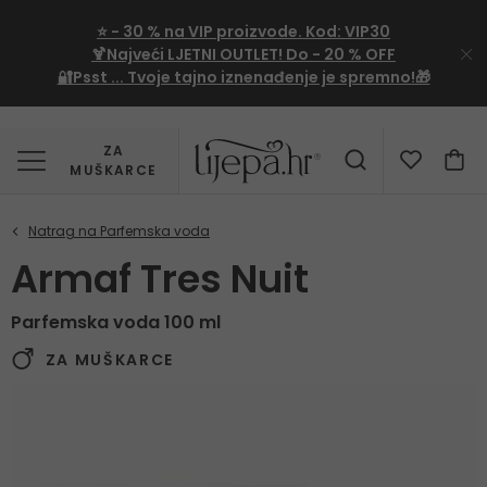
⭐
- 30 %
na VIP proizvode. Kod:
VIP30
🍹Najveći LJETNI OUTLET!
Do - 20 % OFF
🔐Psst ... Tvoje tajno iznenađenje je spremno!🎁
ZA
MUŠKARCE
Armaf Tres Nuit
Parfemska voda 100 ml
ZA MUŠKARCE