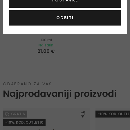
POSTAVKE
ODBITI
Armaf Tres Nuit Lyric
Parfemska voda
100 ml
Na zalihi
21,00 €
ODABRANO ZA VAS
Najprodavaniji proizvodi
GRATIS
-10%. KOD: OUTLE
-10%. KOD: OUTLET10