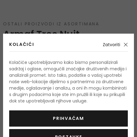
OSTALI PROIZVODI IZ ASORTIMANA
Armaf Tres Nuit
KOLAČIĆI
Zatvoriti
Kolačiće upotrebljavamo kako bismo personalizirali
sadržaj i oglase, omogućili značajke društvenih medija i
analizirali promet. Isto tako, podatke o vašoj upotrebi
naše web-lokacije dijelimo s partnerima za društvene
medije, oglašavanje i analizu, a oni ih mogu kombinirati
s drugim podacima koje ste im pružili ili koje su prikupili
dok ste upotrebljavali njihove usluge.
PRIHVAĆAM