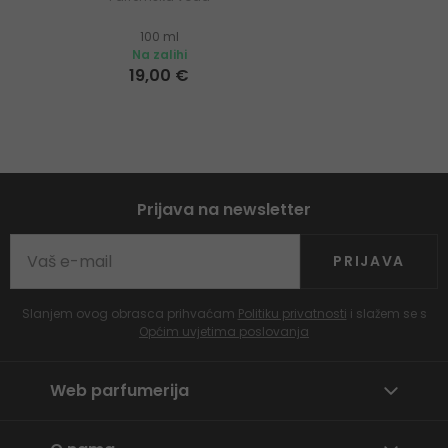
100 ml
Na zalihi
19,00 €
Prijava na newsletter
PRIJAVA
Slanjem ovog obrasca prihvaćam
Politiku privatnosti
i slažem se s
Općim uvjetima poslovanja
Web parfumerija