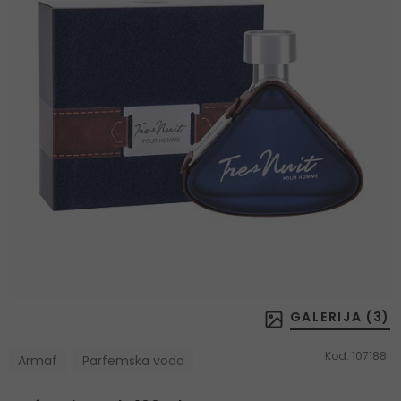
GALERIJA (
3
)
Kod:
107188
Armaf
Parfemska voda