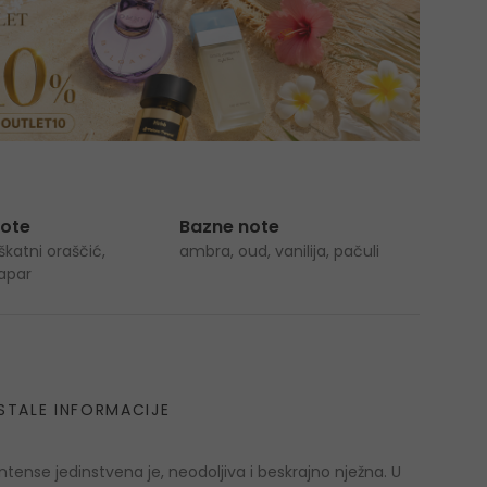
note
Bazne note
katni oraščić,
ambra, oud, vanilija, pačuli
papar
STALE INFORMACIJE
ense jedinstvena je, neodoljiva i beskrajno nježna. U