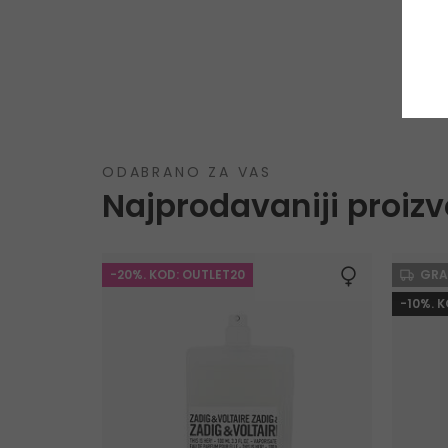
ODABRANO ZA VAS
Najprodavaniji proizv
-20%. KOD: OUTLET20
GRA
-10%. 