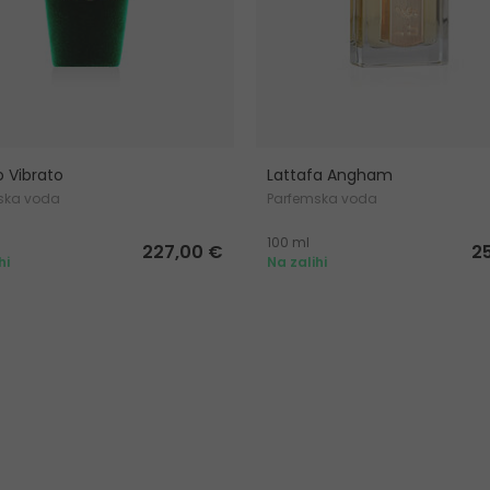
o Vibrato
Lattafa Angham
ska voda
Parfemska voda
100 ml
227,00 €
2
hi
Na zalihi