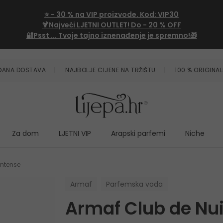
⭐
- 30 %
na VIP proizvode. Kod:
VIP30
🍹Najveći LJETNI OUTLET!
Do - 20 % OFF
🔐Psst ... Tvoje tajno iznenađenje je spremno!🎁
ZDANA DOSTAVA
NAJBOLJE CIJENE NA TRŽIŠTU
100 % ORIGINAL
Za dom
LJETNI VIP
Arapski parfemi
Niche
Intense
Armaf
Parfemska voda
Armaf Club de Nui