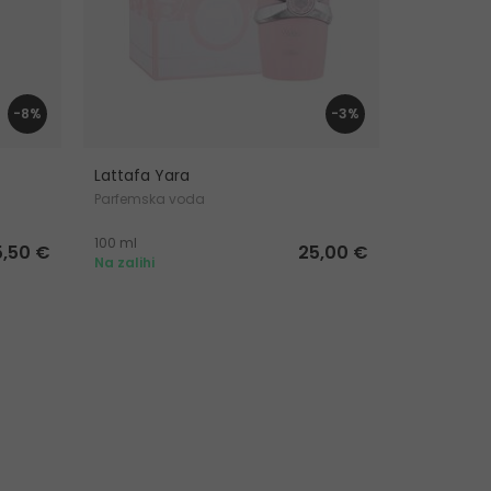
-8%
-3%
Lattafa Yara
Lattafa Pe
Parfemska voda
Parfemska
100 ml
100 ml
5,50 €
25,00 €
Na zalihi
Na zalihi