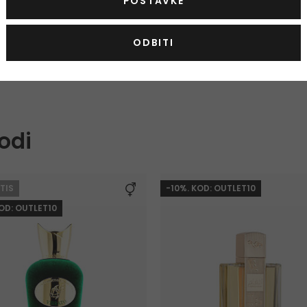
POSTAVKE
Parfemska voda
Parfemska 
30 ml
|
105 ml
|
200 ml
105 ml
|
200 ml
od 31,00 €
Na zalihi
Na zalihi
ODBITI
4 verzije
2 verzije
odi
TIS
-10%. KOD: OUTLET10
KOD: OUTLET10