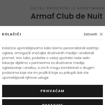
OSTALI PROIZVODI IZ ASORTIMANA
Armaf Club de Nuit
-30% KOD: VIP30
KOLAČIĆI
Zatvoriti
Kolačiće upotrebljavamo kako bismo personalizirali sadržaj i
oglase, omogućili značajke društvenih medija i analizirali
promet. Isto tako, podatke o vašoj upotrebi naše web-
lokacije dijelimo s partnerima za društvene medije,
oglašavanje i analizu, a oni ih mogu kombinirati s drugim
podacima koje ste im pružili ili koje su prikupili dok ste
upotrebljavali njihove usluge.
PRIHVAĆAM
Armaf Club de Nuit
Armaf Club
Woman
Imperiale