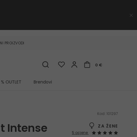
NI PROIZVODI
0 €
% OUTLET
Brendovi
Kod:
101297
t Intense
ZA ŽENE
5 ocjene