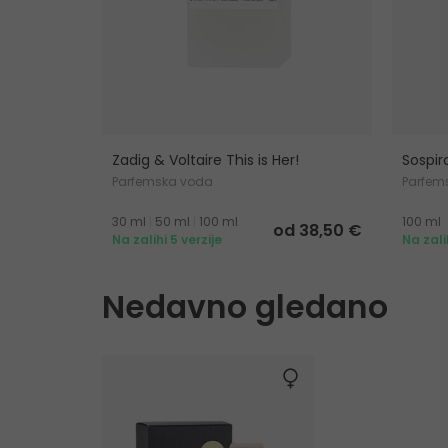
Zadig & Voltaire This is Her!
Sospir
Parfemska voda
Parfem
30 ml
|
50 ml
|
100 ml
100 ml
od 38,50 €
Na zalihi 5 verzije
Na zali
Nedavno gledano