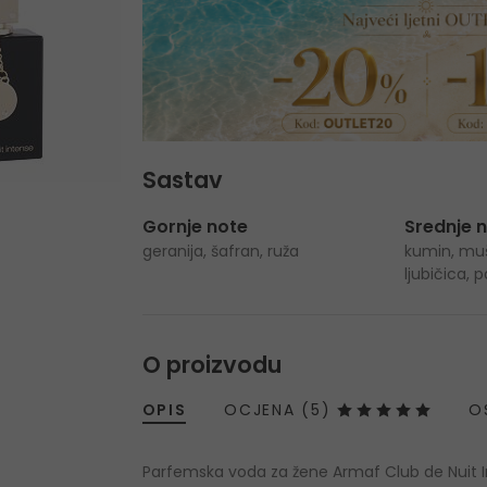
Sastav
Gornje note
Srednje 
geranija, šafran, ruža
kumin, muš
ljubičica, 
O proizvodu
OPIS
OCJENA (5)
O
Parfemska voda za žene Armaf Club de Nuit Int