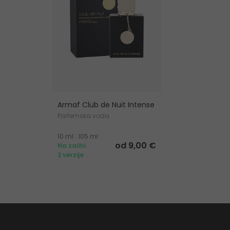
Armaf Club de Nuit Intense
Parfemska voda
10 ml
|
105 ml
od 9,00 €
Na zalihi
2 verzije