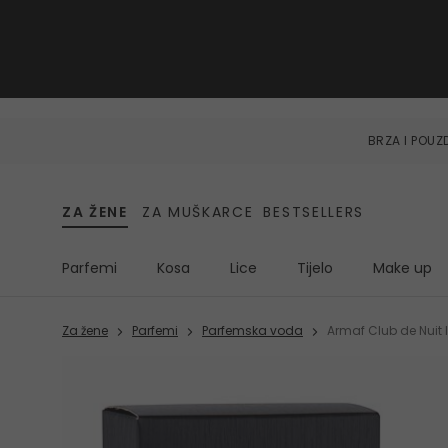
BRZA I POU
ZA ŽENE
ZA MUŠKARCE
BESTSELLERS
Parfemi
Kosa
Lice
Tijelo
Make up
Za žene
Parfemi
Parfemska voda
Armaf Club de Nuit 