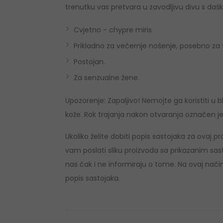
trenutku vas pretvara u zavodljivu divu s daš
Cvjetno - chypre miris
Prikladno za večernje nošenje, posebno za 
Postojan.
Za senzualne žene.
Upozorenje: Zapaljivo! Nemojte ga koristiti u bliz
kože. Rok trajanja nakon otvaranja označen j
Ukoliko želite dobiti popis sastojaka za ovaj
vam poslati sliku proizvoda sa prikazanim sast
nas čak i ne informiraju o tome. Na ovaj način
popis sastojaka.