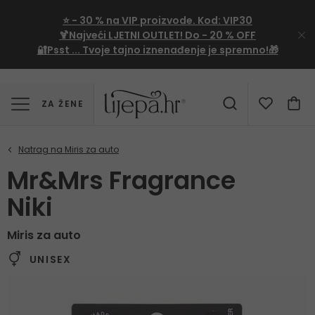
⭐
- 30 %
na VIP proizvode. Kod:
VIP30
🍹Najveći LJETNI OUTLET!
Do - 20 % OFF
🔐Psst ... Tvoje tajno iznenađenje je spremno!🎁
ZA ŽENE
Mr&Mrs Fragrance
Niki
Miris za auto
UNISEX