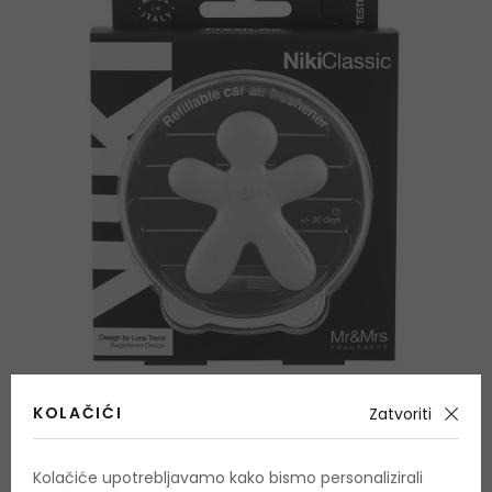
KOLAČIĆI
Zatvoriti
Kolačiće upotrebljavamo kako bismo personalizirali
Kod:
Mr&Mrs Fragrance
Miris za auto
DA