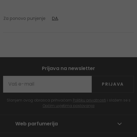
Za ponovo punjenje
DA
,
Prijava na newsletter
PRIJAVA
Slanjem ovog obrasca prihvaćam
Politiku privatnosti
i slažem se s
Općim uvjetima poslovanja
Web parfumerija