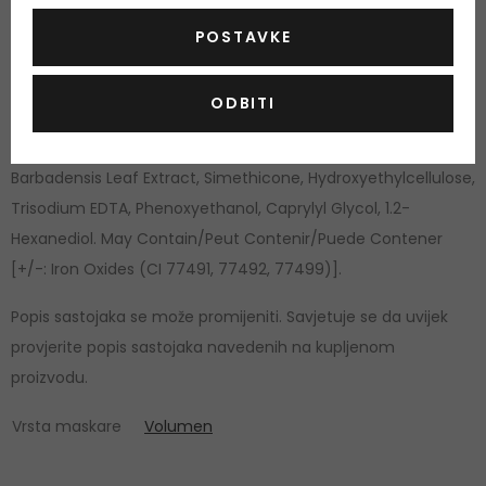
(Candelilla) Wax), Cire De Candelilla), Myrica Pubescens Fruit
POSTAVKE
Wax, Acacia Senegal Gum, Butylene Glycol, Steareth-21,
Potassium Cetyl Phosphate, Cetyl Alcohol, Lysine HCl,
ODBITI
Leucine, Alanine, Panthenol, Tocopheryl Acetate, Phytantriol,
Hydrolyzed Wheat Protein/PVP Crosspolymer, Aloe
Barbadensis Leaf Extract, Simethicone, Hydroxyethylcellulose,
Trisodium EDTA, Phenoxyethanol, Caprylyl Glycol, 1.2-
Hexanediol. May Contain/Peut Contenir/Puede Contener
[+/-: Iron Oxides (CI 77491, 77492, 77499)].
Popis sastojaka se može promijeniti. Savjetuje se da uvijek
provjerite popis sastojaka navedenih na kupljenom
proizvodu.
Vrsta maskare
Volumen