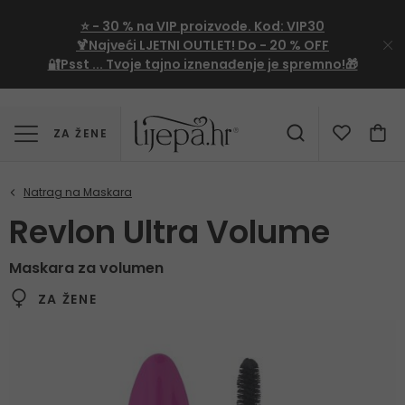
⭐
- 30 %
na VIP proizvode. Kod:
VIP30
🍹Najveći LJETNI OUTLET!
Do - 20 % OFF
🔐Psst ... Tvoje tajno iznenađenje je spremno!🎁
ZA ŽENE
Revlon Ultra Volume
Maskara za volumen
ZA ŽENE