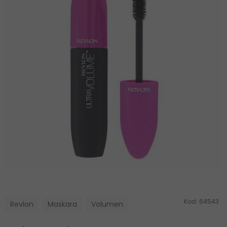
Kod:
64543
Revlon
Maskara
Volumen