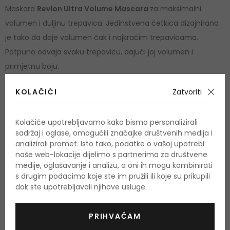
Maskara
Revlon Ultra Volume Mascara
za maksimalni
volumen i duljinu trepavica. Jedinstvena četkica dizajnirana
je tako da daje volumen čak i najkraćim trepavicama.
Potpuno odvaja svaku trepavicu, dajući joj volumen i
primjetnu boju.
Upotreba
KOLAČIĆI
Zatvoriti
Maskaru nježno nanesite na trepavice od korijena do vrha.
Kolačiće upotrebljavamo kako bismo personalizirali
Nanesite više slojeva za više volumena.
sadržaj i oglase, omogućili značajke društvenih medija i
analizirali promet. Isto tako, podatke o vašoj upotrebi
Količina i sastojci
naše web-lokacije dijelimo s partnerima za društvene
medije, oglašavanje i analizu, a oni ih mogu kombinirati
s drugim podacima koje ste im pružili ili koje su prikupili
Količina: 8,5 ml
dok ste upotrebljavali njihove usluge.
Aqua (Water) Eau), Cera Carnauba ((Copernicia Cerifera
(Carnauba) Wax), Cire De Carnauba), Cera Alba ((Beeswax)
PRIHVAĆAM
Cire D' Abeille), Candelilla Cera ((Euphorbia Cerifera