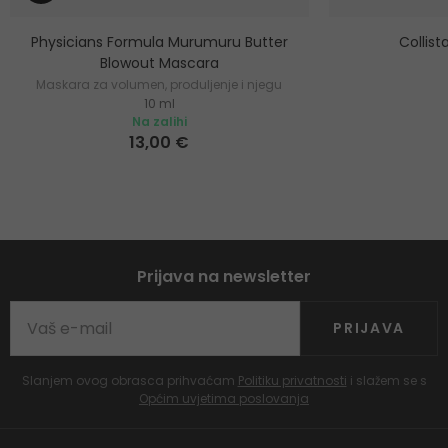
Physicians Formula Murumuru Butter
Collis
Blowout Mascara
Maskara za volumen, produljenje i njegu
10 ml
trepavica
Na zalihi
13,00 €
Prijava na newsletter
PRIJAVA
Slanjem ovog obrasca prihvaćam
Politiku privatnosti
i slažem se s
Općim uvjetima poslovanja