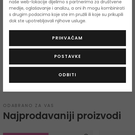
naše web-lokacije dijelimo s partnerima za društvene
OPIS
OCJENA
OSTALE INFORMACIJE
medije, oglašavanje i analizu, a oni ih mogu kombinirati
s drugim podacima koje ste im pružili ili koje su prikupili
dok ste upotrebljavali njihove usluge.
PRIHVAĆAM
Još nema recenzija za ovaj proizvod.
POSTAVKE
OCIJENITE PROIZVOD
ODBITI
Podaci o dobivanju ocjena
ODABRANO ZA VAS
Najprodavaniji proizvodi