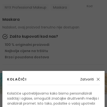
Kod:
NYX Professional Makeup
Maskara
Maskara
Nažalost, ovaj proizvod trenutno nije dostupan
Zašto kupovati kod nas?
100 % originalni proizvodi
Najbolje cijene na tržištu
Brza i pouzdana dostava
KOLAČIĆI
Zatvoriti
Kolačiće upotrebljavamo kako bismo personalizirali
sadržaj i oglase, omogućili značajke društvenih medija i
O proizvodu
analizirali promet. Isto tako, podatke o vašoj upotrebi