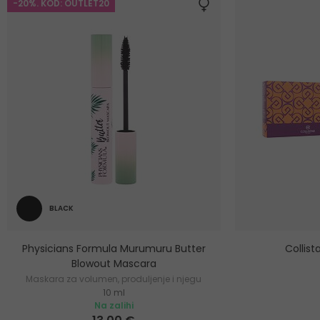
-20%. KOD: OUTLET20
BLACK
Physicians Formula Murumuru Butter
Collis
Blowout Mascara
Maskara za volumen, produljenje i njegu
10 ml
trepavica
Na zalihi