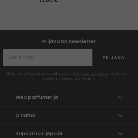
13,00 €
Prijava na newsletter
PRIJAVA
Slanjem ovog obrasca prihvaćam
Politiku privatnosti
i slažem se s
Općim uvjetima poslovanja
Web parfumerija
O nama
Kupnja na Lijepa.hr