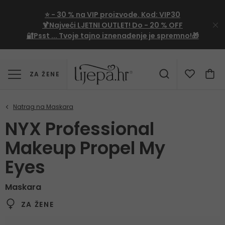
⭐
- 30 %
na VIP proizvode. Kod:
VIP30
🍹Najveći LJETNI OUTLET!
Do - 20 % OFF
🔐Psst ... Tvoje tajno iznenađenje je spremno!🎁
ZA ŽENE
NYX Professional
Makeup Propel My
Eyes
Maskara
ZA ŽENE