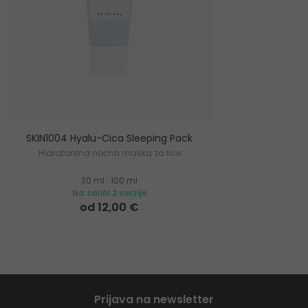
SKIN1004 Hyalu-Cica Sleeping Pack
Hidratantna noćna maska za lice
30 ml
|
100 ml
Na zalihi 2 verzije
od 12,00 €
Prijava na newsletter