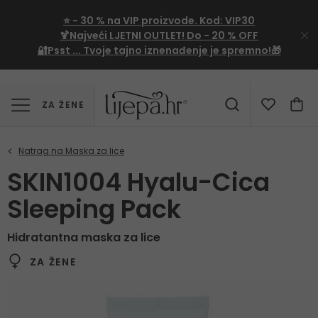
⭐
- 30 %
na VIP proizvode. Kod:
VIP30
🍹Najveći LJETNI OUTLET!
Do - 20 % OFF
🔐Psst ... Tvoje tajno iznenađenje je spremno!🎁
ZA ŽENE
SKIN1004 Hyalu-Cica
Sleeping Pack
Hidratantna maska za lice
ZA ŽENE