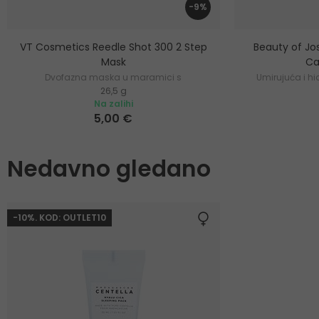
-9%
VT Cosmetics Reedle Shot 300 2 Step
Beauty of Jo
Mask
Ca
Dvofazna maska u maramici s
Umirujuća i h
26,5 g
mikroiglicama
Na zalihi
5,00 €
Nedavno gledano
-10%. KOD: OUTLET10