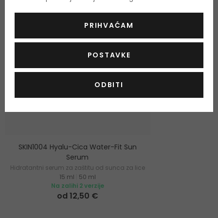
PRIHVAĆAM
POSTAVKE
ODBITI
SKIN1004 Hyalu-Cica Water-Fit Sun
Serum
Hidratantni serum za zaštitu od sunca za lice
15 ml
|
50 ml
Na zalihi 2 verzije
od 12,50 €