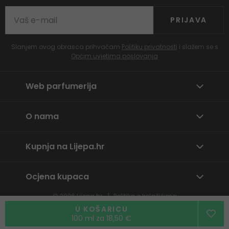
PRIJAVA
Slanjem ovog obrasca prihvaćam
Politiku privatnosti
i slažem se s
Općim uvjetima poslovanja
Web parfumerija
O nama
Kupnja na Lijepa.hr
Ocjena kupaca
© 2026
Lijepa.hr
Politika o kolačićima
Prijavite neprikladan sadržaj
U KOŠARICU
100 ml za 18,50 €
By
wpj.cz