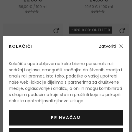
56,00 € / 100 ml
19,60 € / 100 ml
29,47 €
26,34 €
-10%. KOD: OUTLET10
KOLAČIĆI
Zatvoriti
Kolačiće upotrebljavamo kako bismo personalizirali
sadržaj i oglase, omogućili značajke društvenih medija i
analizirali promet. Isto tako, podatke o vašoj upotrebi
naše web-lokacije dijelimo s partnerima za društvene
medije, oglašavanje i analizu, a oni ih mogu kombinirati
-5%
s drugim podacima koje ste im pružili ili koje su prikupili
dok ste upotrebljavali njihove usluge.
Calvin Klein CK IN2U
Versace Blue Jeans Man
Toaletna voda
Toaletna voda
PRIHVAĆAM
100 ml
75 ml