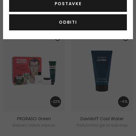
Na zalihi
Na zalihi
POSTAVKE
21,00 €
17,00 €
21,00 € / 100 ml
22,67 € / 100 ml
17,89 €
ODBITI
-22%
-4%
PRORASO Green
Davidoff Cool Water
Balzam nakon brijanja
Parfumirani gel za tuširanje