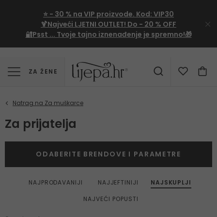
⭐
- 30 %
na VIP proizvode. Kod:
VIP30
🍹Najveći LJETNI OUTLET!
Do - 20 % OFF
🔐Psst ... Tvoje tajno iznenađenje je spremno!🎁
ZA ŽENE
Za prijatelja
ODABERITE BRENDOVE I PARAMETRE
NAJPRODAVANIJI
NAJJEFTINIJI
NAJSKUPLJI
NAJVEĆI POPUSTI