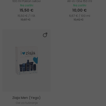
100 ml Poklon setovi
All-in-One 150 ml
Na zalihi
Na zalihi
15,50 €
10,00 €
15,50 € / 1 St.
6,67 € / 100 ml
19,87 €
10,42 €
Ziaja Men (Yego)
Gel za tuširanje