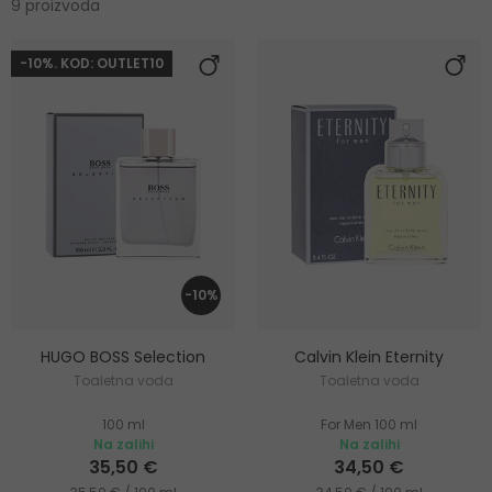
9 proizvoda
-10%. KOD: OUTLET10
-10%
HUGO BOSS Selection
Calvin Klein Eternity
Toaletna voda
Toaletna voda
100 ml
For Men 100 ml
Na zalihi
Na zalihi
35,50 €
34,50 €