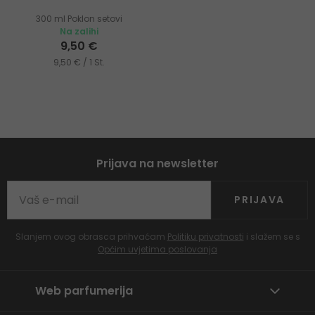
300 ml Poklon setovi
Na zalihi
9,50 €
9,50 € / 1 St.
Prijava na newsletter
PRIJAVA
Slanjem ovog obrasca prihvaćam
Politiku privatnosti
i slažem se s
Općim uvjetima poslovanja
Web parfumerija