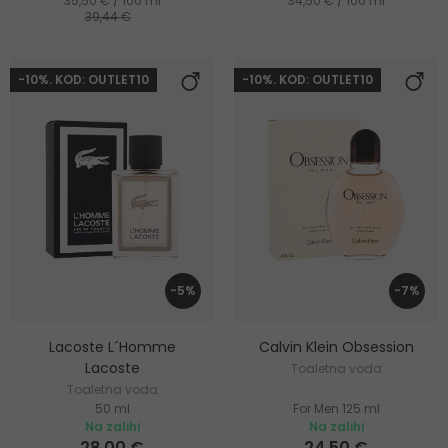
35,50 € / 100 ml
34,50 € / 100 ml
39,44 €
-10%. KOD: OUTLET10
-10%. KOD: OUTLET10
-5%
-7%
Lacoste L´Homme
Calvin Klein Obsession
Lacoste
Toaletna voda
Toaletna voda
50 ml
For Men 125 ml
Na zalihi
Na zalihi
28,00 €
24,50 €