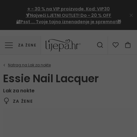
⭐
- 30 %
na VIP proizvode. Kod:
VIP30
🍹Najveći LJETNI OUTLET!
Do - 20 % OFF
🔐Psst ... Tvoje tajno iznenađenje je spremno!🎁
ZA ŽENE
Essie Nail Lacquer
Lak za nokte
ZA ŽENE