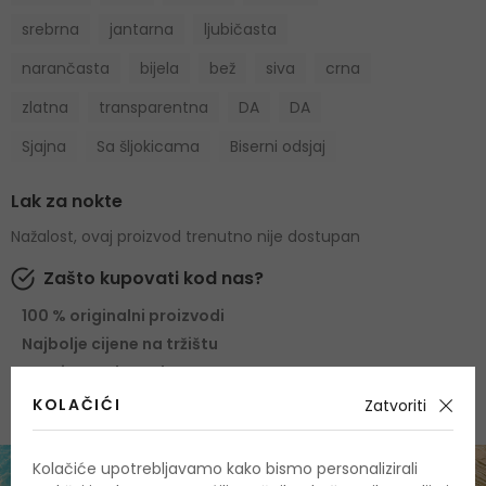
srebrna
jantarna
ljubičasta
narančasta
bijela
bež
siva
crna
zlatna
transparentna
DA
DA
Sjajna
Sa šljokicama
Biserni odsjaj
Lak za nokte
Nažalost, ovaj proizvod trenutno nije dostupan
Zašto kupovati kod nas?
100 % originalni proizvodi
Najbolje cijene na tržištu
Brza i pouzdana dostava
KOLAČIĆI
Zatvoriti
Kolačiće upotrebljavamo kako bismo personalizirali