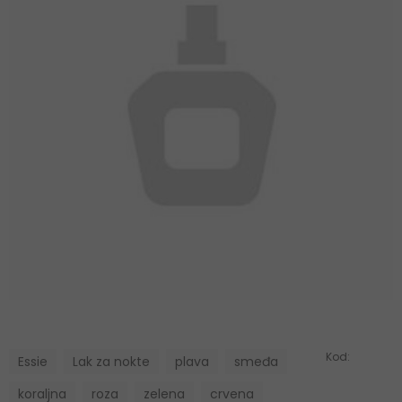
Kod:
Essie
Lak za nokte
plava
smeđa
koraljna
roza
zelena
crvena