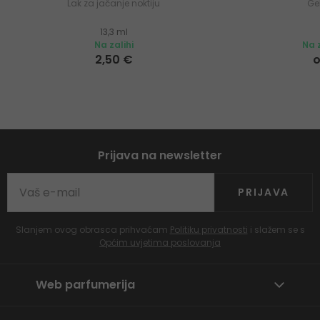
Lak za jačanje noktiju
Ge
13,3 ml
Na zalihi
Na z
2,50 €
o
Prijava na newsletter
PRIJAVA
Slanjem ovog obrasca prihvaćam
Politiku privatnosti
i slažem se s
Općim uvjetima poslovanja
Web parfumerija