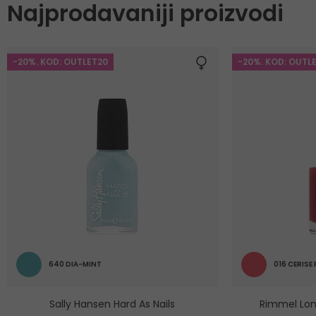
Najprodavaniji proizvodi
-20%. KOD: OUTLET20
-20%. KOD: OUTL
640 DIA-MINT
016 CERISE
Sally Hansen Hard As Nails
Rimmel Lon