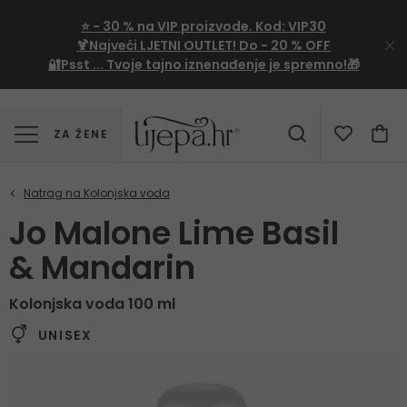
⭐
- 30 %
na VIP proizvode. Kod:
VIP30
🍹Najveći LJETNI OUTLET!
Do - 20 % OFF
🔐Psst ... Tvoje tajno iznenađenje je spremno!🎁
ZA ŽENE
Jo Malone Lime Basil
& Mandarin
Kolonjska voda 100 ml
UNISEX