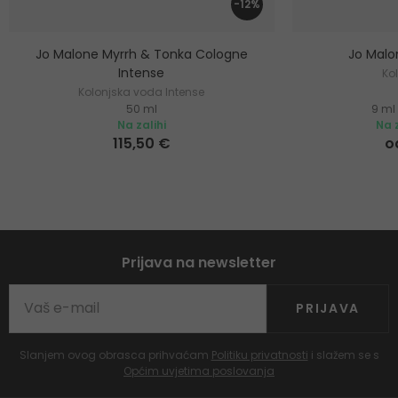
-12%
Jo Malone Myrrh & Tonka Cologne
Jo Malo
Intense
Ko
Kolonjska voda Intense
50 ml
9 ml
Na zalihi
Na z
115,50 €
o
Prijava na newsletter
PRIJAVA
Slanjem ovog obrasca prihvaćam
Politiku privatnosti
i slažem se s
Općim uvjetima poslovanja