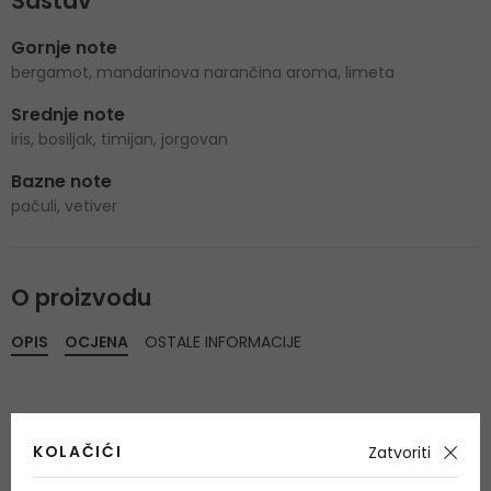
Sastav
Gornje note
bergamot, mandarinova narančina aroma, limeta
Srednje note
iris, bosiljak, timijan, jorgovan
Bazne note
pačuli, vetiver
O proizvodu
OPIS
OCJENA
OSTALE INFORMACIJE
KOLAČIĆI
Zatvoriti
Još nema recenzija za ovaj proizvod.
Budite prvi.