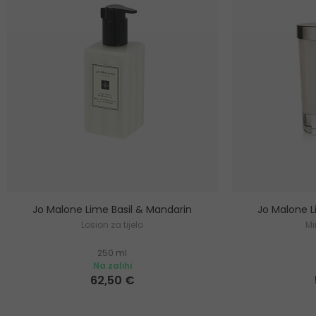
Jo Malone Lime Basil & Mandarin
Jo Malone L
Losion za tijelo
Mi
250 ml
Na zalihi
62,50 €