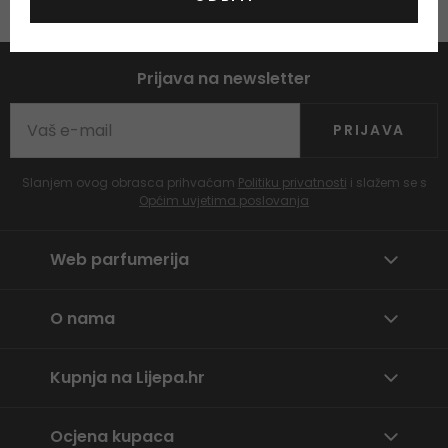
Prijava na newsletter
PRIJAVA
Slanjem ovog obrasca prihvaćam
Politiku privatnosti
i slažem se s
Općim uvjetima poslovanja
Web parfumerija
O nama
Kupnja na Lijepa.hr
Ocjena kupaca