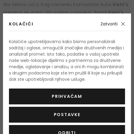
Ako želimo ući u trag nastanku kozmetičke kuće
Kiehl's
,
moramo se vratiti 160 godina u povijest. Brend
Kiehl's
osnovan je 1851. godine u New Yorku, a svoje temelje
KOLAČIĆI
Zatvoriti
temelji na farmaceutskim znanjima. Proizvodi
Kiehl's
spajaju najsuvremeniju tehnologiju i najučinkovitije
Kolačiće upotrebljavamo kako bismo personalizirali
prirodne sastojke kako bi stvorili proizvode za kvalitetnu
sadržaj i oglase, omogućili značajke društvenih medija i
njegu kože, tijela i kose.
analizirali promet. Isto tako, podatke o vašoj upotrebi
naše web-lokacije dijelimo s partnerima za društvene
Kozmetika sa snagom prirode
medije, oglašavanje i analizu, a oni ih mogu kombinirati
s drugim podacima koje ste im pružili ili koje su prikupili
Među najpoznatijim proizvodima marke
Kiehl's
je,
dok ste upotrebljavali njihove usluge.
primjerice, tonik
Blue Astringent
, koji američki slikar Andy
Warhol nije dopuštao. 2005. godine svijetu je
PRIHVAĆAM
predstavljena linija
Dermatologist Solutions
usmjerena
na specifične probleme kože poput starenja i akni.
POSTAVKE
Proizvodi marke
Kiehl's
izrađeni su od najučinkovitijih
prirodnih sastojaka
ODBITI