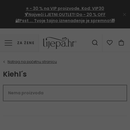
⭐
- 30 %
na VIP proizvode. Kod:
VIP30
🍹Najveći LJETNI OUTLET!
Do - 20 % OFF
🔐Psst ... Tvoje tajno iznenađenje je spremno!🎁
ZA ŽENE
Kiehl´s
Nema proizvoda