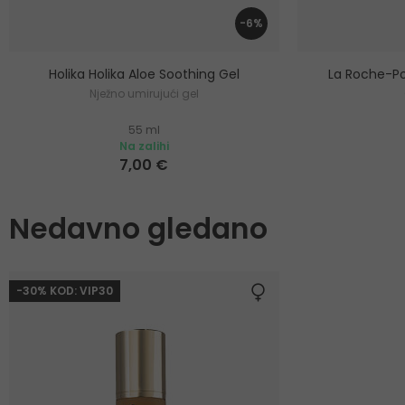
-6%
Holika Holika Aloe Soothing Gel
La Roche-Po
Nježno umirujući gel
55 ml
Na zalihi
7,00 €
Nedavno gledano
-30% KOD: VIP30