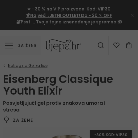
⭐
- 30 %
na VIP proizvode. Kod:
VIP30
🍹Najveći LJETNI OUTLET!
Do - 20 % OFF
🔐Psst ... Tvoje tajno iznenađenje je spremno!🎁
ZA ŽENE
Eisenberg Classique
Youth Elixir
Posvjetljujući gel protiv znakova umora i
stresa
ZA ŽENE
-30% KOD: VIP30