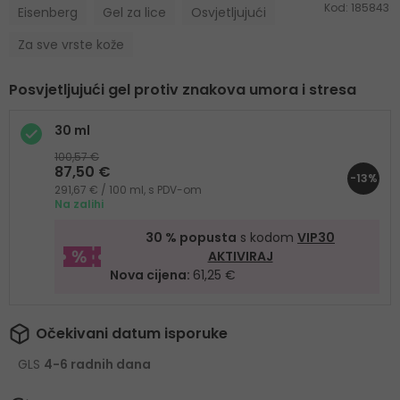
Kod:
185843
Eisenberg
Gel za lice
Osvjetljujući
Za sve vrste kože
Posvjetljujući gel protiv znakova umora i stresa
30 ml
100,57 €
87,50 €
-13%
291,67 € / 100 ml, s PDV-om
Na zalihi
30 % popusta
s kodom
VIP30
AKTIVIRAJ
Nova cijena:
61,25 €
Očekivani datum isporuke
GLS
4-6 radnih dana