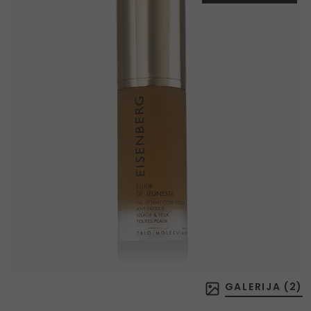
GALERIJA (
2
)