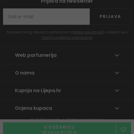
Prijava na newsletter
PRIJAVA
Slanjem ovog obrasca prihvaćam
Politiku privatnosti
i slažem se s
Općim uvjetima poslovanja
Web parfumerija
O nama
Kupnja na Lijepa.hr
Ocjena kupaca
© 2026
Lijepa.hr
Politika o kolačićima
Prijavite neprikladan sadržaj
U KOŠARICU
30 ml za 87,50 €
By
wpj.cz