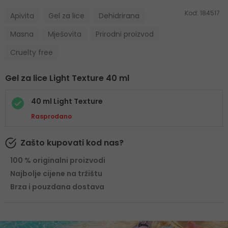
Kod:
184517
Apivita
Gel za lice
Dehidrirana
Masna
Mješovita
Prirodni proizvod
Cruelty free
Gel za lice Light Texture 40 ml
40 ml Light Texture
Rasprodano
Zašto kupovati kod nas?
100 % originalni proizvodi
Najbolje cijene na tržištu
Brza i pouzdana dostava