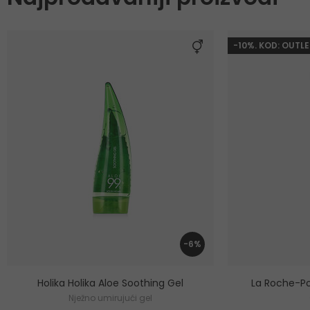
-10%. KOD: OUTLE
-6%
Holika Holika Aloe Soothing Gel
La Roche-Po
Nježno umirujući gel