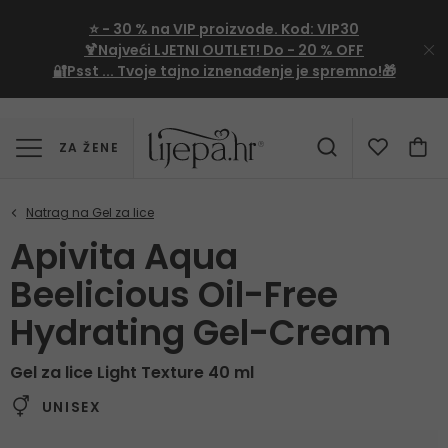
⭐
- 30 %
na VIP proizvode. Kod:
VIP30
🍹Najveći LJETNI OUTLET!
Do - 20 % OFF
🔐Psst ... Tvoje tajno iznenađenje je spremno!🎁
ZA ŽENE
Apivita Aqua
Beelicious Oil-Free
Hydrating Gel-Cream
Gel za lice Light Texture 40 ml
UNISEX