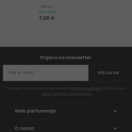
55 ml
Na zalihi
7,00 €
Prijava na newsletter
PRIJAVA
Slanjem ovog obrasca prihvaćam
Politiku privatnosti
i slažem se s
Općim uvjetima poslovanja
Web parfumerija
O nama