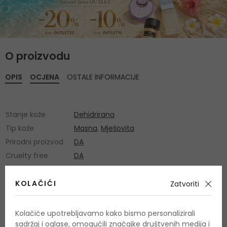
O proizvodu
OPIS
OCJENA
OSTALE INFORMACIJE
Stanje kože
Dehidrirana
Tip kože
Masna
,
Mješovita
Prirodni proizvod
DA
Cruelty free
DA
KOLAČIĆI
Zatvoriti
Još nema recenzija za ovaj proizvod.
Budite prvi.
Kolačiće upotrebljavamo kako bismo personalizirali
sadržaj i oglase, omogućili značajke društvenih medija i