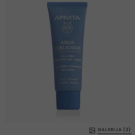
GALERIJA (
2
)