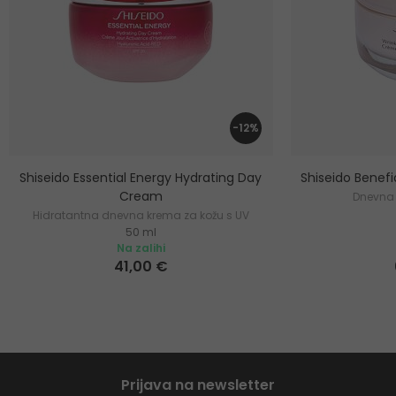
-12%
Shiseido Essential Energy Hydrating Day
Shiseido Benef
Cream
Dnevna 
Hidratantna dnevna krema za kožu s UV
50 ml
zaštitom
Na zalihi
41,00 €
Prijava na newsletter