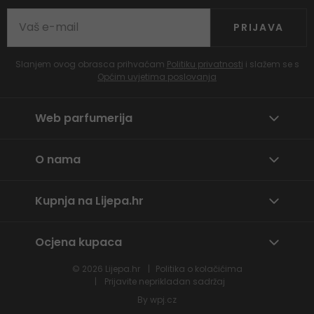
PRIJAVA
Slanjem ovog obrasca prihvaćam
Politiku privatnosti
i slažem se s
Općim uvjetima poslovanja
Web parfumerija
O nama
Kupnja na Lijepa.hr
Ocjena kupaca
© 2026
Lijepa.hr
Politika o kolačićima
Prijavite neprikladan sadržaj
By
wpj.cz