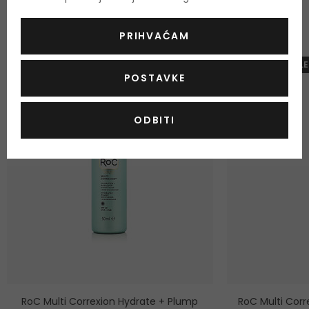
RoC Multi Correxion
PRIHVAĆAM
-10%. KOD: OUTLE
POSTAVKE
ODBITI
RoC Multi Correxion Hydrate + Plump
RoC Multi Corr