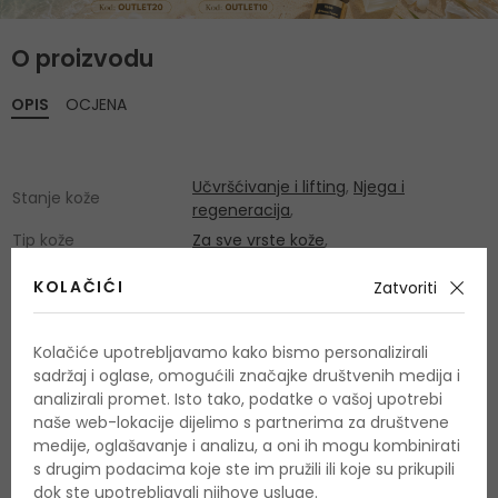
O proizvodu
OPIS
OCJENA
Učvršćivanje i lifting
,
Njega i
Stanje kože
regeneracija
,
Tip kože
Za sve vrste kože
,
Koža po starosnoj
Zrela koža
,
KOLAČIĆI
Zatvoriti
dobi
Zaštitni faktor SPF
Bez zaštite SPF
,
Kolačiće upotrebljavamo kako bismo personalizirali
sadržaj i oglase, omogućili značajke društvenih medija i
analizirali promet. Isto tako, podatke o vašoj upotrebi
naše web-lokacije dijelimo s partnerima za društvene
medije, oglašavanje i analizu, a oni ih mogu kombinirati
s drugim podacima koje ste im pružili ili koje su prikupili
OSTALI PROIZVODI IZ ASORTIMANA
dok ste upotrebljavali njihove usluge.