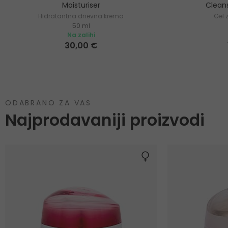
Moisturiser
Clean
Hidratantna dnevna krema
Gel 
50 ml
Na zalihi
30,00 €
ODABRANO ZA VAS
Najprodavaniji proizvodi