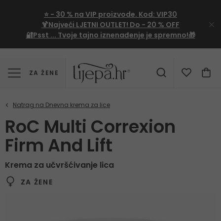
⭐
- 30 %
na VIP proizvode. Kod:
VIP30
🍹Najveći LJETNI OUTLET!
Do - 20 % OFF
🔐Psst ... Tvoje tajno iznenađenje je spremno!🎁
ZA ŽENE
RoC Multi Correxion
Firm And Lift
Krema za učvršćivanje lica
ZA ŽENE