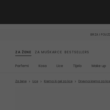
BRZA I POU
ZA ŽENE
ZA MUŠKARCE
BESTSELLERS
Parfemi
Kosa
Lice
Tijelo
Make up
Za žene
Lice
Krema ili gel za lice
Dnevna krema za lic