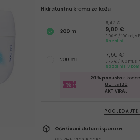
Hidratantna krema za kožu
9,47 €
9,00 €
300 ml
3,00 € / 100 ml, 
Na zalihi
7,50 €
200 ml
3,75 € / 100 ml, 
Na zalihi 1-3 ko
20 % popusta
s kodo
OUTLET20
AKTIVIRAJ
POGLEDAJTE 
Očekivani datum isporuke
GLS
4-6 radnih dana