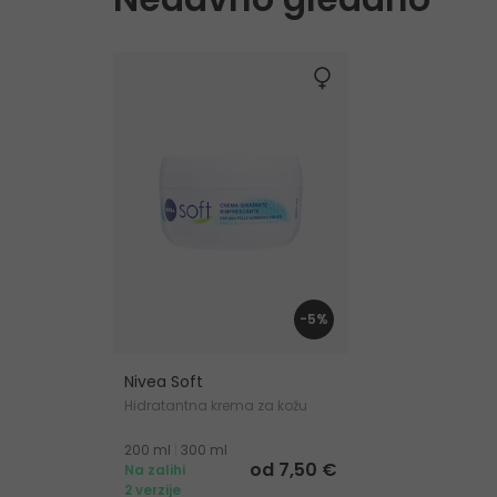
-5%
Nivea Soft
Hidratantna krema za kožu
200 ml
|
300 ml
od 7,50 €
Na zalihi
2 verzije