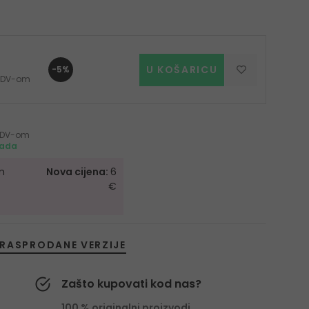
U KOŠARICU
-5%
s PDV-om
s PDV-om
mada
m
Nova cijena:
6
€
RASPRODANE VERZIJE
Zašto kupovati kod nas?
100 % originalni proizvodi