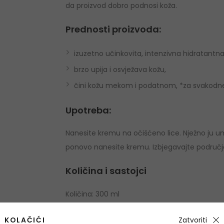
da proizvod dobro podnosi koža.
Prednosti proizvoda:
izuzetno učinkovita, intenzivna hidratantn
brzo upija i osvježava kožu,
čini kožu mekom i podatnom, *za svakodn
Upotreba:
Nanesite kremu na očišćeno lice. Nježno ju u
ponovo nanesite kremu. Izbjegavajte područje
Količina i sastojci
Količina: 300 ml
Water, Glycerin, Paraffinum Liquidum, Myristyl
KOLAČIĆI
Zatvoriti