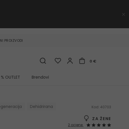
NI PROIZVODI
0 €
% OUTLET
Brendovi
egeneracija
Dehidrirana
Kod:
40703
ZA ŽENE
2 ocjene