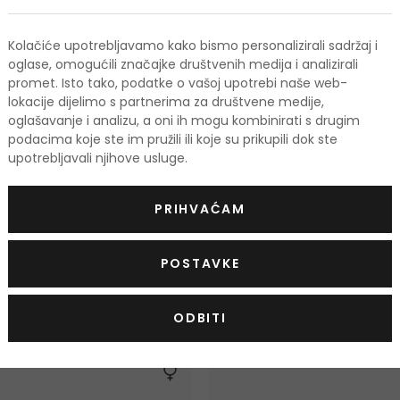
Myristyl Myristate, Cera Microcristallina, Gl
Simmondsia Chinensis Oil, Tocopheryl Acetate,
Kolačiće upotrebljavamo kako bismo personalizirali sadržaj i
Dimethicone, Sodium Carbomer, Phenoxyethanol
oglase, omogućili značajke društvenih medija i analizirali
promet. Isto tako, podatke o vašoj upotrebi naše web-
Limonene, Benzyl Alcohol, Benzyl Salicylate, 
lokacije dijelimo s partnerima za društvene medije,
oglašavanje i analizu, a oni ih mogu kombinirati s drugim
Popis sastojaka se može promijeniti. Savjetuje
podacima koje ste im pružili ili koje su prikupili dok ste
naveden na kupljenom proizvodu.
upotrebljavali njihove usluge.
Stanje kože
Njega i regeneracija
,
Dehidrira
PRIHVAĆAM
POSTAVKE
odi
ODBITI