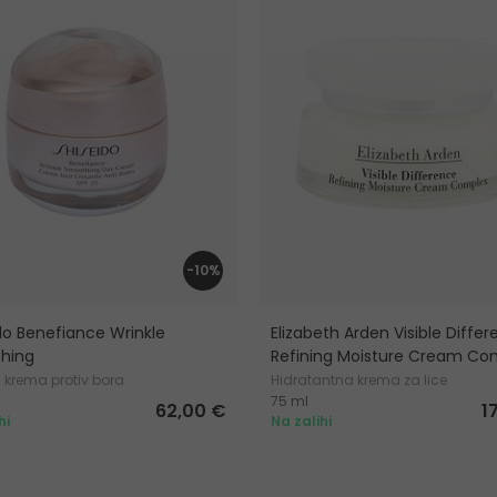
-10%
do Benefiance Wrinkle
Elizabeth Arden Visible Diffe
hing
Refining Moisture Cream Co
 krema protiv bora
Hidratantna krema za lice
75 ml
62,00 €
1
hi
Na zalihi