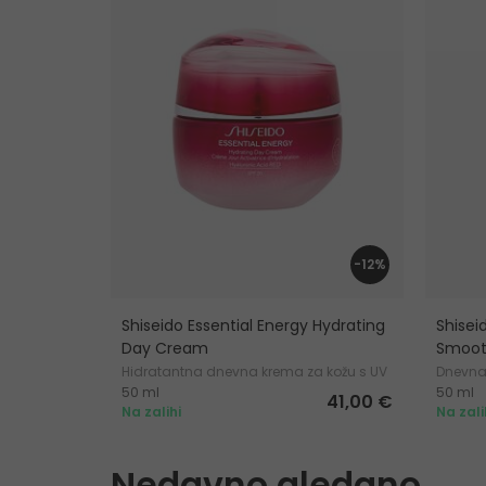
-12%
Shiseido Essential Energy Hydrating
Shisei
Day Cream
Smoot
Hidratantna dnevna krema za kožu s UV
Dnevna
50 ml
50 ml
zaštitom
41,00 €
Na zalihi
Na zali
Nedavno gledano