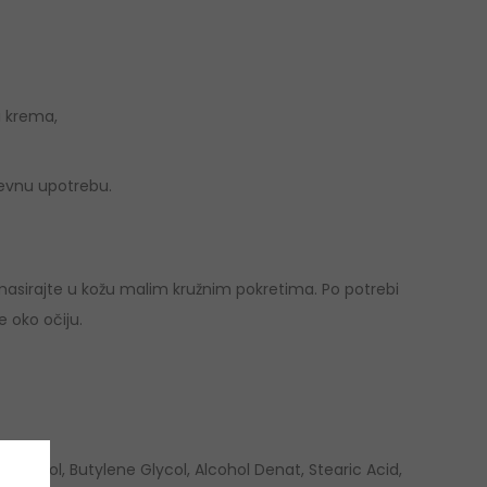
a krema,
evnu upotrebu.
masirajte u kožu malim kružnim pokretima. Po potrebi
 oko očiju.
 Alcohol, Butylene Glycol, Alcohol Denat, Stearic Acid,