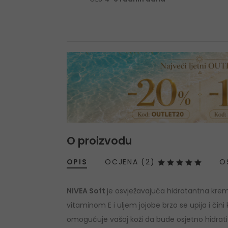
O proizvodu
OPIS
OCJENA (2)
O
NIVEA Soft
je osvježavajuća hidratantna krem
vitaminom E i uljem jojobe brzo se upija i č
omogućuje vašoj koži da bude osjetno hidrati