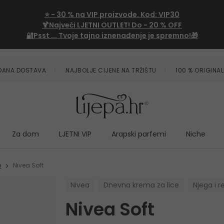
⭐
- 30 %
na VIP proizvode. Kod:
VIP30
🍹Najveći LJETNI OUTLET!
Do - 20 % OFF
🔐Psst ... Tvoje tajno iznenađenje je spremno!🎁
ZDANA DOSTAVA
NAJBOLJE CIJENE NA TRŽIŠTU
100 % ORIGINAL
Za dom
LJETNI VIP
Arapski parfemi
Niche
e
Nivea Soft
Nivea
Dnevna krema za lice
Njega i r
Nivea Soft