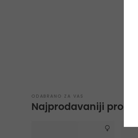
ODABRANO ZA VAS
Najprodavaniji proizv