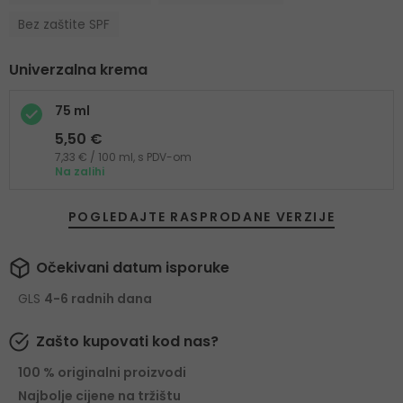
Bez zaštite SPF
Univerzalna krema
75 ml
5,50 €
7,33 € / 100 ml, s PDV-om
Na zalihi
POGLEDAJTE RASPRODANE VERZIJE
Očekivani datum isporuke
GLS
4-6 radnih dana
Zašto kupovati kod nas?
100 % originalni proizvodi
Najbolje cijene na tržištu