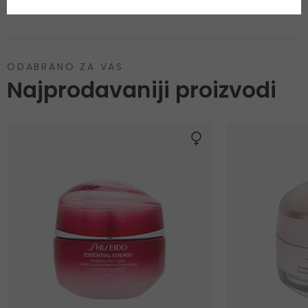
Zaštitni faktor SPF
Bez zaštite SPF
ODABRANO ZA VAS
Najprodavaniji proizvodi