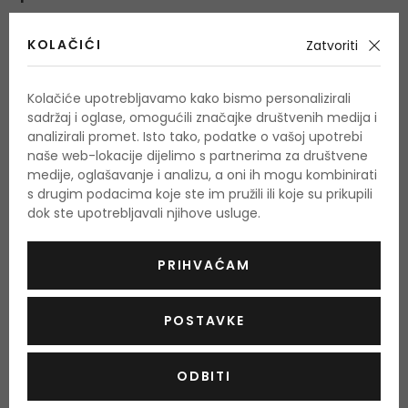
Nanesite na kožu i rasporedite po potrebi.
KOLAČIĆI
Zatvoriti
Količina i sastojci
Kolačiće upotrebljavamo kako bismo personalizirali
sadržaj i oglase, omogućili značajke društvenih medija i
Količina: 75 ml
analizirali promet. Isto tako, podatke o vašoj upotrebi
naše web-lokacije dijelimo s partnerima za društvene
Water, Mineral Oil, Petrolatum, Glycerin, Microcrystalline Wax,
medije, oglašavanje i analizu, a oni ih mogu kombinirati
Lanolin Alcohol, Paraffin, Magnesium Sulfate, Decyl Oleate,
s drugim podacima koje ste im pružili ili koje su prikupili
Octyldodecanol, Aluminum Stearates, Fragrance, Panthenol,
dok ste upotrebljavali njihove usluge.
Citric Acid, Magnesium Stearate, Sodium Anisate.
PRIHVAĆAM
Popis sastojaka se može promijeniti. Savjetuje se da uvijek
provjerite popis sastojaka navedenih na kupljenom
POSTAVKE
proizvodu.
Stanje kože
Njega i regeneracija
ODBITI
Tip kože
Za sve vrste kože