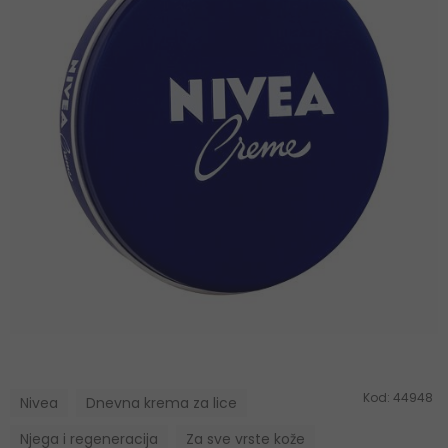
Kod:
44948
Nivea
Dnevna krema za lice
Njega i regeneracija
Za sve vrste kože