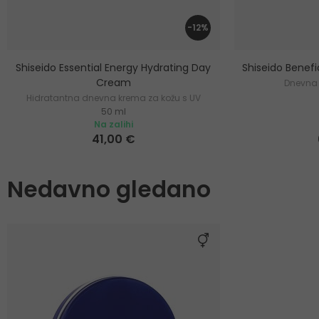
-12%
Shiseido Essential Energy Hydrating Day
Shiseido Benef
Cream
Dnevna 
Hidratantna dnevna krema za kožu s UV
50 ml
zaštitom
Na zalihi
41,00 €
Nedavno gledano