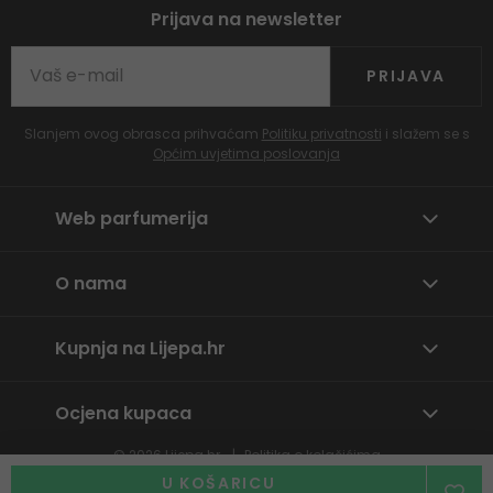
Prijava na newsletter
PRIJAVA
Slanjem ovog obrasca prihvaćam
Politiku privatnosti
i slažem se s
Općim uvjetima poslovanja
Web parfumerija
O nama
Kupnja na Lijepa.hr
Ocjena kupaca
© 2026
Lijepa.hr
Politika o kolačićima
Prijavite neprikladan sadržaj
U KOŠARICU