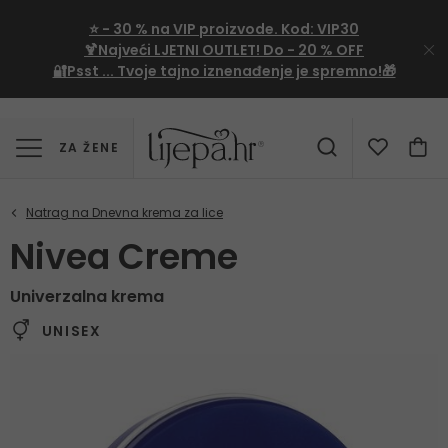
⭐
- 30 %
na VIP proizvode. Kod:
VIP30
🍹Najveći LJETNI OUTLET!
Do - 20 % OFF
🔐Psst ... Tvoje tajno iznenađenje je spremno!🎁
ZA ŽENE
Nivea Creme
Univerzalna krema
UNISEX