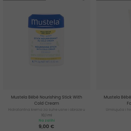
Mustela Bébé Nourishing Stick With
Mustela Bébé
Cold Cream
F
Hidratantna krema za suhe usne i obraze u
Umirujuća i h
10,1 ml
stiku
Na zalihi
9,00 €