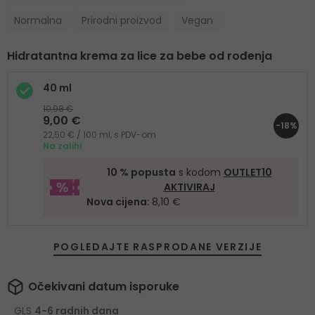
Normalna
Prirodni proizvod
Vegan
Hidratantna krema za lice za bebe od rođenja
40 ml
10,98 €
9,00 €
-18%
22,50 € / 100 ml, s PDV-om
Na zalihi
10 % popusta
s kodom
OUTLET10
AKTIVIRAJ
Nova cijena:
8,10 €
POGLEDAJTE RASPRODANE VERZIJE
Očekivani datum isporuke
GLS
4-6 radnih dana