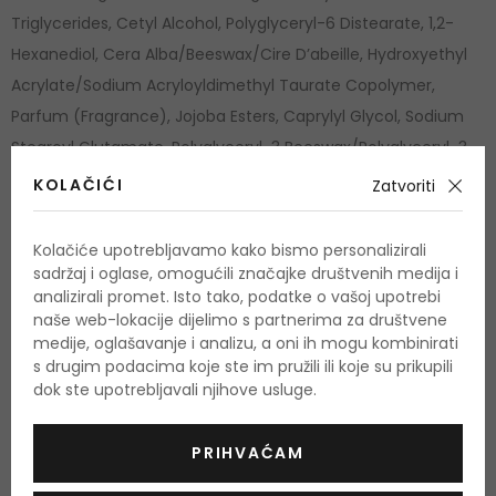
Triglycerides, Cetyl Alcohol, Polyglyceryl-6 Distearate, 1,2-
Hexanediol, Cera Alba/Beeswax/Cire D’abeille, Hydroxyethyl
Acrylate/Sodium Acryloyldimethyl Taurate Copolymer,
Parfum (Fragrance), Jojoba Esters, Caprylyl Glycol, Sodium
Stearoyl Glutamate, Polyglyceryl-3 Beeswax/Polyglyceryl-3
Cire D’abeille, Tocopheryl Acetate, Citric Acid, Polysorbate
KOLAČIĆI
Zatvoriti
60, Sorbitan Isostearate, Persea Gratissima (Avocado) Fruit
Extract.
Kolačiće upotrebljavamo kako bismo personalizirali
sadržaj i oglase, omogućili značajke društvenih medija i
Popis sastojaka se može promijeniti. Savjetuje se da uvijek
analizirali promet. Isto tako, podatke o vašoj upotrebi
provjerite popis sastojaka navedenih na kupljenom
naše web-lokacije dijelimo s partnerima za društvene
medije, oglašavanje i analizu, a oni ih mogu kombinirati
proizvodu.
s drugim podacima koje ste im pružili ili koje su prikupili
dok ste upotrebljavali njihove usluge.
Tip kože
Normalna
Prirodni proizvod
DA
PRIHVAĆAM
Vegan
DA