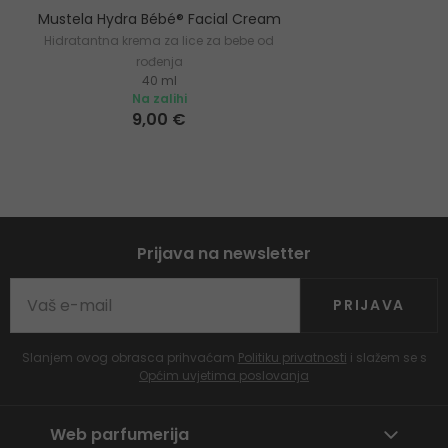
Mustela Hydra Bébé® Facial Cream
Hidratantna krema za lice za bebe od
rođenja
40 ml
Na zalihi
9,00 €
Prijava na newsletter
PRIJAVA
Slanjem ovog obrasca prihvaćam
Politiku privatnosti
i slažem se s
Općim uvjetima poslovanja
Web parfumerija