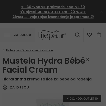
⭐
- 30 %
na VIP proizvode. Kod:
VIP30
🍹Najveći LJETNI OUTLET!
Do - 20 % OFF
🔐Psst ... Tvoje tajno iznenađenje je spremno!🎁
ZA DJECU
Mustela Hydra Bébé®
Facial Cream
Hidratantna krema za lice za bebe od rođenja
ZA DJECU
-10%. KOD: OUTLET10