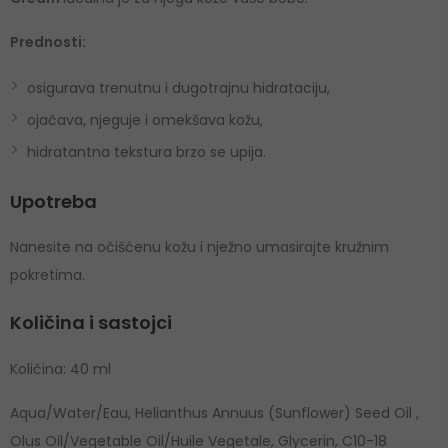
Prednosti:
osigurava trenutnu i dugotrajnu hidrataciju,
ojačava, njeguje i omekšava kožu,
hidratantna tekstura brzo se upija.
Upotreba
Nanesite na očišćenu kožu i nježno umasirajte kružnim
pokretima.
Količina i sastojci
Količina: 40 ml
Aqua/Water/Eau, Helianthus Annuus (Sunflower) Seed Oil ,
Olus Oil/Vegetable Oil/Huile Vegetale, Glycerin, C10-18