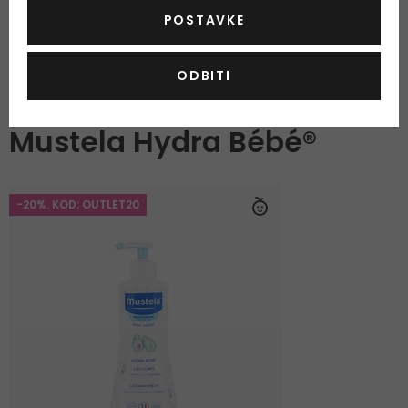
POSTAVKE
ODBITI
OSTALI PROIZVODI IZ ASORTIMANA
Mustela Hydra Bébé®
-20%. KOD: OUTLET20