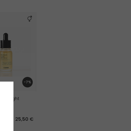
-7%
olis Light
e
25,50 €