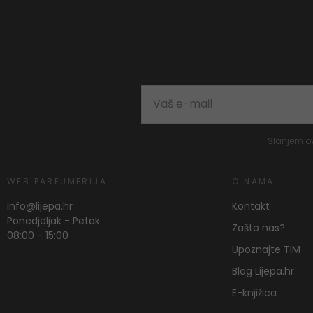
Slanjem o
WEB PARFUMERIJA
O NAMA
info@lijepa.hr
Kontakt
Ponedjeljak - Petak
Zašto nas?
08:00 - 15:00
Upoznajte TIM
Blog Lijepa.hr
E-knjižica