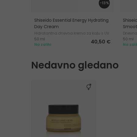
-13%
Shiseido Essential Energy Hydrating
Shisei
Day Cream
Smoot
Hidratantna dnevna krema za kožu s UV
Dnevna
50 ml
50 ml
zaštitom
40,50 €
Na zalihi
Na zali
Nedavno gledano