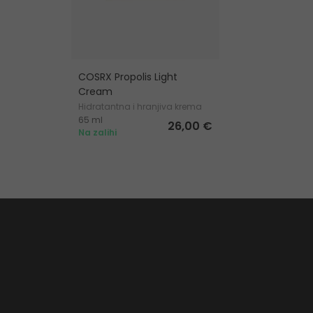
COSRX Propolis Light
Cream
Hidratantna i hranjiva krema
65 ml
za lice
26,00 €
Na zalihi