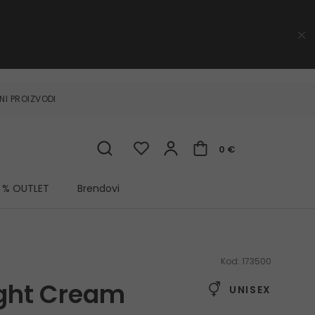
NI PROIZVODI
0 €
% OUTLET
Brendovi
Kod:
173500
ight Cream
UNISEX