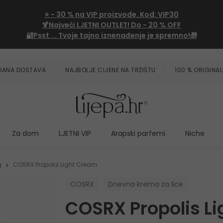
⭐
- 30 %
na VIP proizvode. Kod:
VIP30
🍹Najveći LJETNI OUTLET!
Do - 20 % OFF
🔐Psst ... Tvoje tajno iznenađenje je spremno!🎁
ZDANA DOSTAVA
NAJBOLJE CIJENE NA TRŽIŠTU
100 % ORIGINAL
Za dom
LJETNI VIP
Arapski parfemi
Niche
e
COSRX Propolis Light Cream
COSRX
Dnevna krema za lice
COSRX Propolis L