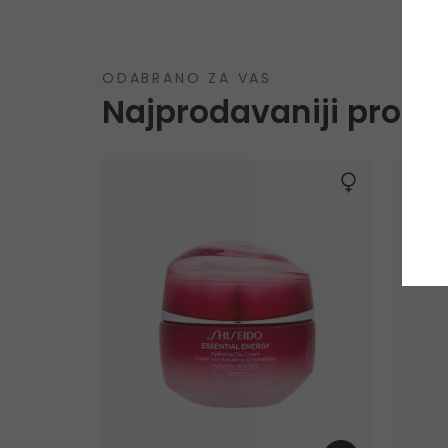
ODABRANO ZA VAS
Najprodavaniji proizv