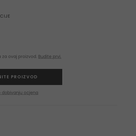
CIJE
 za ovaj proizvod.
Budite prvi.
NITE PROIZVOD
o dobivanju ocjena