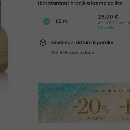
Hidratantna i hranjiva krema za lice
26,00 €
65 ml
40,00 € / 100 ml,
Na zalihi
Očekivani datum isporuke
GLS
4-6 radnih dana