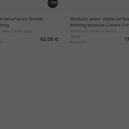
-10%
do Benefiance Wrinkle
Elizabeth Arden Visible Diffe
hing
Refining Moisture Cream Co
 krema protiv bora
Hidratantna krema za lice
75 ml
62,00 €
1
hi
Na zalihi