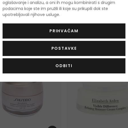
oglašavanje i analizu, a oni ih mogu kombinirati s drugim
podacima koje ste im pružili ili koje su prikupili dok ste
upotrebljavali njihove usluge.
odi
PRIHVAĆAM
POSTAVKE
ODBITI