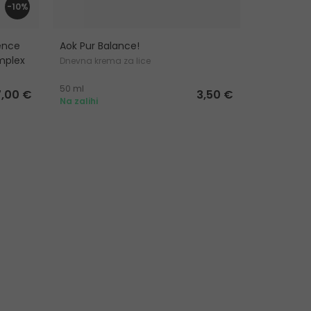
-10%
rence
Aok Pur Balance!
NUXE Bio 
mplex
Cream
Dnevna krema za lice
Krema za hi
50 ml
50 ml
tena
7,00 €
3,50 €
Na zalihi
Na zalihi