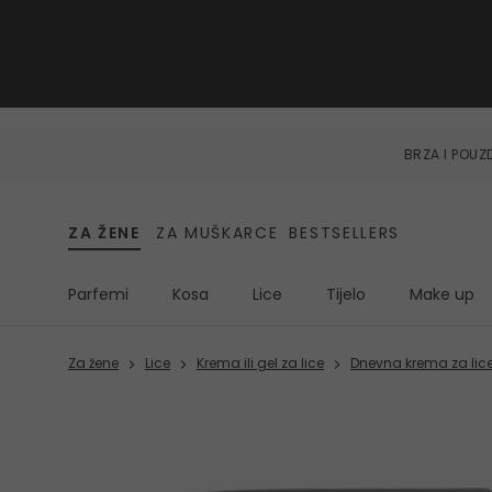
BRZA I POU
ZA ŽENE
ZA MUŠKARCE
BESTSELLERS
Parfemi
Kosa
Lice
Tijelo
Make up
Za žene
Lice
Krema ili gel za lice
Dnevna krema za lic