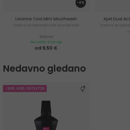
-4%
Listerine Cool Mint Mouthwash
Xpel Dual Ac
Vodica za ispiranje usta za svjež dah
Vodica za ispiran
u
1000 ml
Na zalihi 2 verzije
od 9,50 €
Nedavno gledano
-20%. KOD: OUTLET20