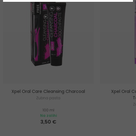
Xpel Oral Care Cleansing Charcoal
Xpel Oral C
T
Zubna pasta
Z
100 ml
Na zalihi
3,50 €