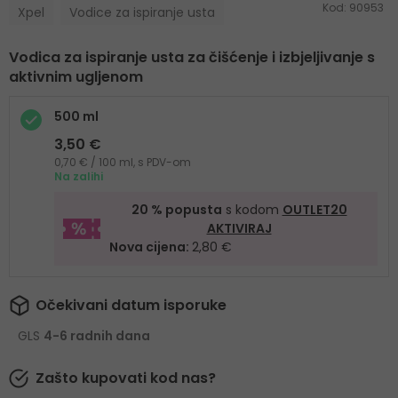
Kod:
90953
Xpel
Vodice za ispiranje usta
Vodica za ispiranje usta za čišćenje i izbjeljivanje s
aktivnim ugljenom
500 ml
3,50 €
0,70 € / 100 ml, s PDV-om
Na zalihi
20 % popusta
s kodom
OUTLET20
AKTIVIRAJ
Nova cijena:
2,80 €
Očekivani datum isporuke
GLS
4-6 radnih dana
Zašto kupovati kod nas?