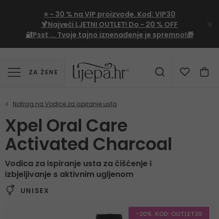
⭐
- 30 %
na VIP proizvode. Kod:
VIP30
🍹Najveći LJETNI OUTLET!
Do - 20 % OFF
🔐Psst ... Tvoje tajno iznenađenje je spremno!🎁
ZA ŽENE
Xpel Oral Care
Activated Charcoal
Vodica za ispiranje usta za čišćenje i
izbjeljivanje s aktivnim ugljenom
UNISEX
-20%. KOD: OUTLET20