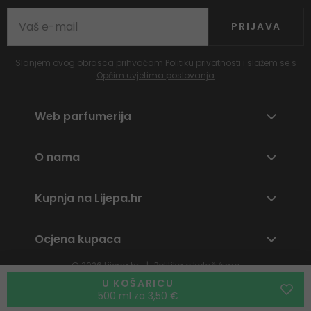
PRIJAVA
Slanjem ovog obrasca prihvaćam
Politiku privatnosti
i slažem se s
Općim uvjetima poslovanja
Web parfumerija
O nama
Kupnja na Lijepa.hr
Ocjena kupaca
© 2026
Lijepa.hr
Politika o kolačićima
Prijavite neprikladan sadržaj
U KOŠARICU
500 ml za 3,50 €
By
wpj.cz