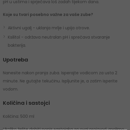
pH u ustima i sprječava loš zadah tijekom dana.
Koje su tvari posebno važne za vaše zube?
Aktivni ugalj - uklanja mrlje i upija otrove.
Ksilitol - održava neutralan pH i sprečava stvaranje
bakterija.
Upotreba
Nanesite nakon pranja zuba. Isperajte vodicom za usta 2
minute. Ne gutajte tekućinu. Ispljunite je, a zatim isperite
vodom.
Količina i sastojci
Količina: 500 ml
Ukoliko želite dobiti popis sastojaka za ovaj proizvod, molimo