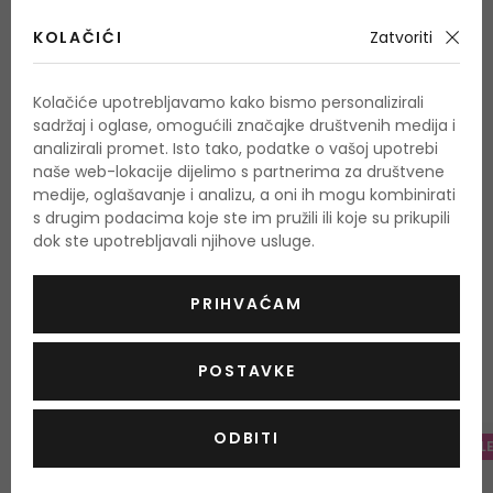
Vas da nam pošaljete e-mail i mi ćemo vam poslati sliku
KOLAČIĆI
Zatvoriti
proizvoda sa prikazanim sastojcima. Proizvođači redovito
mijenjaju sastojke i često nas čak ni ne informiraju o tome.
Kolačiće upotrebljavamo kako bismo personalizirali
Na ovaj način, pobrinut ćemo se da zaprimite aktualni i
sadržaj i oglase, omogućili značajke društvenih medija i
analizirali promet. Isto tako, podatke o vašoj upotrebi
ažurirani popis sastojaka.
naše web-lokacije dijelimo s partnerima za društvene
medije, oglašavanje i analizu, a oni ih mogu kombinirati
s drugim podacima koje ste im pružili ili koje su prikupili
dok ste upotrebljavali njihove usluge.
PRIHVAĆAM
OSTALI PROIZVODI IZ ASORTIMANA
Xpel Oral Care
POSTAVKE
ODBITI
-20%. KOD: OUTLET20
-20%. KOD: OUTL