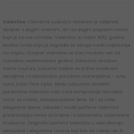
Valentino
Clemente Ludovico Garavani je talijanski
dizajner s dugim imenom, ali i sa dugim popisom mirisa
koje je za nas osmislio. Valentino je rođen 1932. godine.
Modna tvrtka koju je sagradio se ubraja među najslavnije
na svijetu. Dizajner
Valentino
se bavi modom već od
navršene sedamnaeste godine. Valentino obožava
haute couture, luksuzne haljine sa brižno izrađenim
detaljima i tradicionalno prirodnim materijalima - svila,
vuna, koža i fina čipka. Među luksuznim ženskim
parfemima Valentino
naći ćete kompozicije raznolikih
vrsta: za mlade, samopouzdane žene, ali i za zrele,
elegantne dame, također i muški parfemi Valentino
predstavljaju mirise za hrabre i tradicionalno orijentirane
muškarce. Originalni parfemi Valentino u sebi skrivaju
senzualne i elegantne tonove koji kao da čekaju da ih