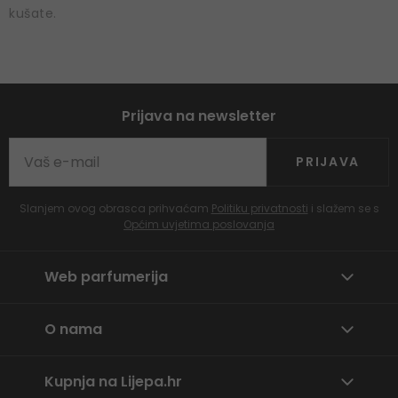
kušate.
Prijava na newsletter
PRIJAVA
Slanjem ovog obrasca prihvaćam
Politiku privatnosti
i slažem se s
Općim uvjetima poslovanja
Web parfumerija
O nama
Kupnja na Lijepa.hr