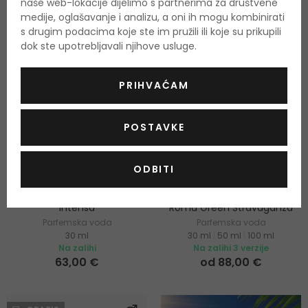
naše web-lokacije dijelimo s partnerima za društvene
medije, oglašavanje i analizu, a oni ih mogu kombinirati
s drugim podacima koje ste im pružili ili koje su prikupili
dok ste upotrebljavali njihove usluge.
PRIHVAĆAM
POSTAVKE
-3%
ODBITI
Valentino Voce Viva
Valentino Donna Born in
Intensa
Roma Green Stravaganza
Parfemska voda
Parfemska voda
30 ml
30 ml
|
50 ml
|
100 ml
Na zalihi
Na zalihi 3 verzije
63,00 €
od 88,00 €