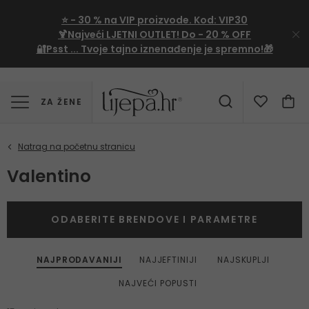
⭐
- 30 %
na VIP proizvode. Kod:
VIP30
🍹Najveći LJETNI OUTLET!
Do - 20 % OFF
🔐Psst ... Tvoje tajno iznenađenje je spremno!🎁
ZA ŽENE
Valentino
ODABERITE BRENDOVE I PARAMETRE
NAJPRODAVANIJI
NAJJEFTINIJI
NAJSKUPLJI
NAJVEĆI POPUSTI