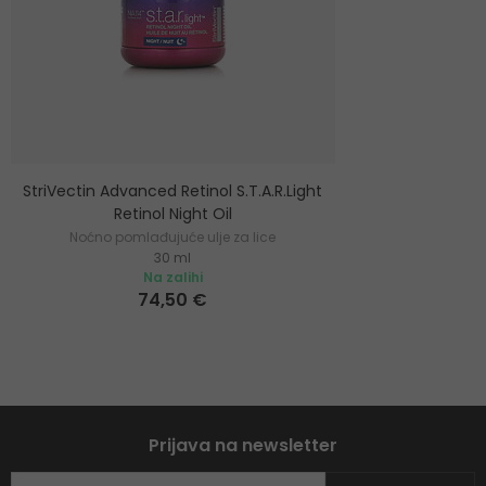
StriVectin Advanced Retinol S.T.A.R.Light
Retinol Night Oil
Noćno pomlađujuće ulje za lice
30 ml
Na zalihi
74,50 €
Prijava na newsletter