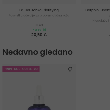
Dr. Hauschka Clarifying
Darphin Essent
Posvjetljujuće ulje za problematičnu kožu
Njegujuće i
18 ml
Na zalihi
20,50 €
Nedavno gledano
-20%. KOD: OUTLET20