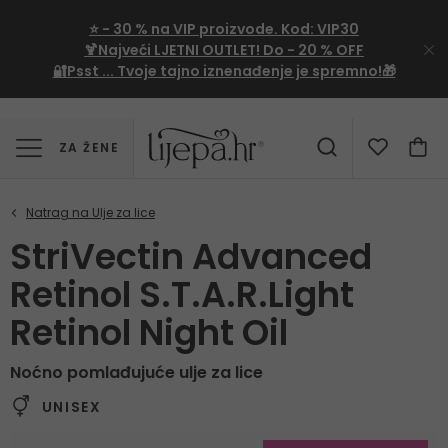
⭐
- 30 %
na VIP proizvode. Kod:
VIP30
🍹Najveći LJETNI OUTLET!
Do - 20 % OFF
🔐Psst ... Tvoje tajno iznenađenje je spremno!🎁
ZA ŽENE
StriVectin Advanced
Retinol S.T.A.R.Light
Retinol Night Oil
Noćno pomlađujuće ulje za lice
UNISEX