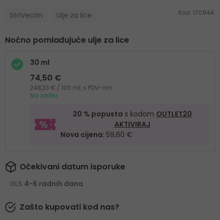
Kod:
170944
StriVectin
Ulje za lice
Noćno pomlađujuće ulje za lice
30 ml
74,50 €
248,33 € / 100 ml, s PDV-om
Na zalihi
20 % popusta
s kodom
OUTLET20
AKTIVIRAJ
Nova cijena:
59,60 €
Očekivani datum isporuke
GLS
4-6 radnih dana
Zašto kupovati kod nas?