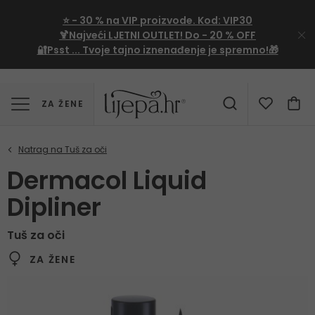
⭐
- 30 %
na VIP proizvode. Kod:
VIP30
🍹Najveći LJETNI OUTLET!
Do - 20 % OFF
🔐Psst ... Tvoje tajno iznenađenje je spremno!🎁
ZA ŽENE
Dermacol Liquid
Dipliner
Tuš za oči
ZA ŽENE