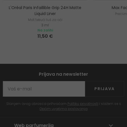
L'Oréal Paris Infaillible Grip 24H Matte
Max Fac
Liquid Liner
Precizn
Mat tekući tuš za oči
3 ml
Na zalihi
11,50 €
Prijava na newsletter
PRIJAVA
Slanjem ovog obrasca prihvaćam
Politiku privatnosti
i slažem se s
Općim uvjetima poslovanja
Web parfumerija