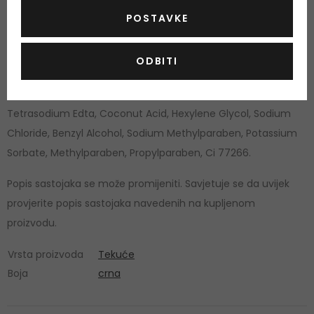
Copolymer, Butylene Glycol, Bis-peg/ppg-16/16 Peg/ppg-
POSTAVKE
16/16 Dimethicone, Sorbitol, Sodium Laureth-12 Sulfate,
Laureth-2 Benzoate, Peg-6 Caprylic/capric Glycerides,
ODBITI
Sodium Cocoyl Apple Amino Acids, Caprylic/capric
Triglyceride, Sodium Polyacrylate, Ammonium Hydroxide,
Tetrasodium Edta, Coconut Acid, Hexylene Glycol, Sodium
Chloride, Benzyl Alcohol, Sodium Methylparaben, Potassium
Sorbate, Methylparaben, Propylparaben, Ci 77266.
Popis sastojaka se može promijeniti. Savjetuje se da uvijek
provjerite popis sastojaka navedenih na kupljenom
proizvodu.
Vrsta proizvoda
Tekuće
Boja
crna