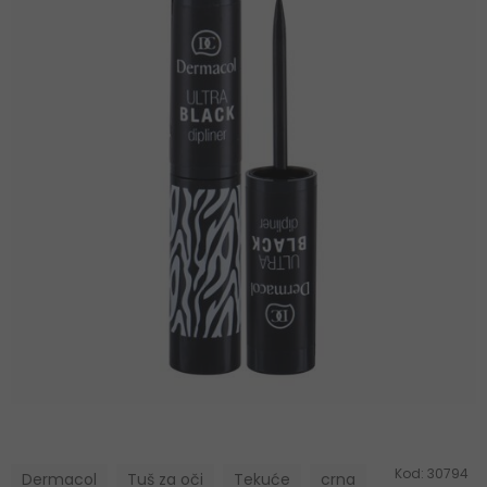
Kod:
30794
Dermacol
Tuš za oči
Tekuće
crna