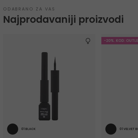
ODABRANO ZA VAS
Najprodavaniji proizvodi
-20%. KOD: OUTL
01 BLACK
01 VELVET 