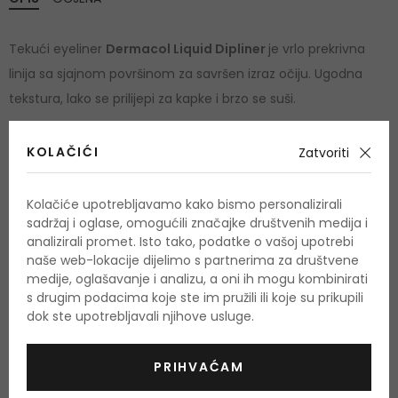
Tekući eyeliner
Dermacol Liquid Dipliner
je vrlo prekrivna
linija sa sjajnom površinom za savršen izraz očiju. Ugodna
tekstura, lako se prilijepi za kapke i brzo se suši.
Upozorenje:
Nijansa ovisi o postavkama boje monitora.
KOLAČIĆI
Zatvoriti
Stvarna boja može se razlikovati.
Upotreba
Kolačiće upotrebljavamo kako bismo personalizirali
sadržaj i oglase, omogućili značajke društvenih medija i
analizirali promet. Isto tako, podatke o vašoj upotrebi
Nacrtajte crtu na kapku laganim potezima. Ostavite da se
naše web-lokacije dijelimo s partnerima za društvene
osuši. Pažljivo zatvorite nakon svake upotrebe.
medije, oglašavanje i analizu, a oni ih mogu kombinirati
s drugim podacima koje ste im pružili ili koje su prikupili
Količina i sastojci
dok ste upotrebljavali njihove usluge.
Količina: 2,8 ml
PRIHVAĆAM
Aqua, Styrene/acrylates/ammonium Methacrylate