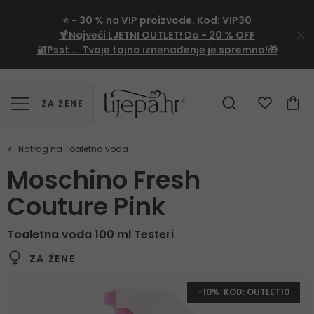
⭐
- 30 %
na VIP proizvode. Kod:
VIP30
🍹Najveći LJETNI OUTLET!
Do - 20 % OFF
🔐Psst ... Tvoje tajno iznenađenje je spremno!🎁
ZA ŽENE
Moschino Fresh
Couture Pink
Toaletna voda 100 ml Testeri
ZA ŽENE
-10%. KOD: OUTLET10