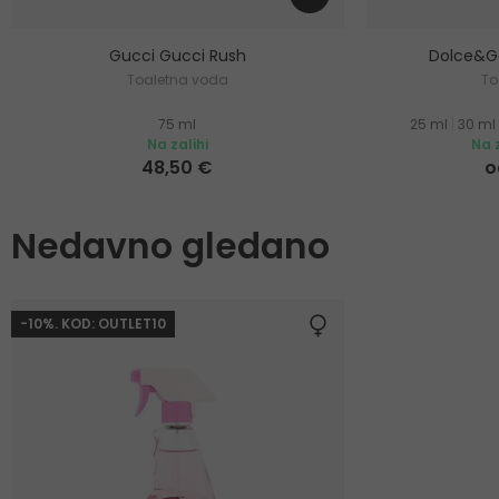
Gucci Gucci Rush
Dolce&Ga
Toaletna voda
To
75 ml
25 ml
|
30 ml
Na zalihi
Na z
48,50 €
o
Nedavno gledano
-10%. KOD: OUTLET10