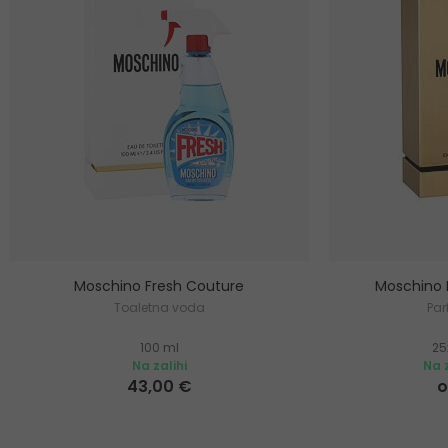
Moschino Fresh Couture
Moschino 
Toaletna voda
Pa
100 ml
25
Na zalihi
Na z
43,00 €
o