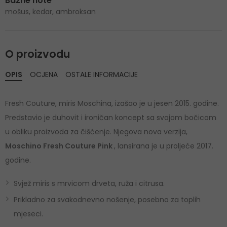
Bazne note
mošus, kedar, ambroksan
O proizvodu
OPIS
OCJENA
OSTALE INFORMACIJE
Fresh Couture, miris Moschina, izašao je u jesen 2015. godine.
Predstavio je duhovit i ironičan koncept sa svojom bočicom
u obliku proizvoda za čišćenje. Njegova nova verzija,
Moschino Fresh Couture Pink
, lansirana je u proljeće 2017.
godine.
Svjež miris s mrvicom drveta, ruža i citrusa.
Prikladno za svakodnevno nošenje, posebno za toplih
mjeseci.