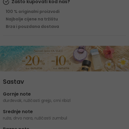
Zašto kupovati kod nas?
100 % originalni proizvodi
Najbolje cijene na tržištu
Brza i pouzdana dostava
Sastav
Gornje note
đurđevak, ružičasti grejp, crni ribizl
Srednje note
ruža, drvo nara, ružičasti zumbul