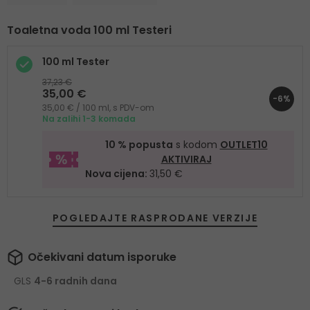
Toaletna voda 100 ml Testeri
100 ml Tester
37,23 €
35,00 €
-6%
35,00 € / 100 ml, s PDV-om
Na zalihi 1-3 komada
10 % popusta
s kodom
OUTLET10
AKTIVIRAJ
Nova cijena:
31,50 €
POGLEDAJTE RASPRODANE VERZIJE
Očekivani datum isporuke
GLS
4-6 radnih dana