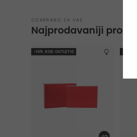
ODABRANO ZA VAS
Najprodavaniji proizv
-10%. KOD: OUTLET10
-10%. 
-6%