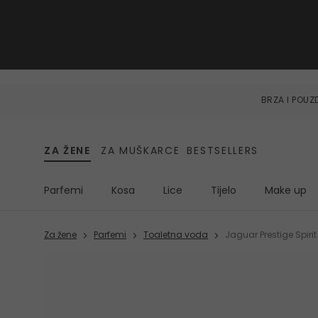
BRZA I POU
ZA ŽENE
ZA MUŠKARCE
BESTSELLERS
Parfemi
Kosa
Lice
Tijelo
Make up
Za žene
Parfemi
Toaletna voda
Jaguar Prestige Spirit