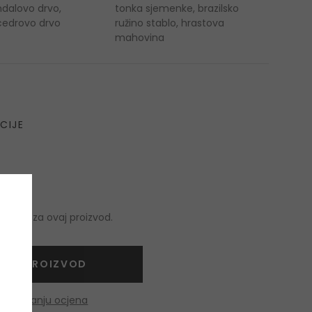
dalovo drvo,
tonka sjemenke, brazilsko
 cedrovo drvo
ružino stablo, hrastova
mahovina
CIJE
nzija za ovaj proizvod.
NITE PROIZVOD
o dobivanju ocjena