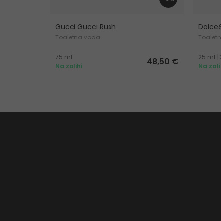
Gucci Gucci Rush
Dolce
Toaletna voda
Toalet
75 ml
25 ml
|
48,50 €
Na zalihi
Na zali