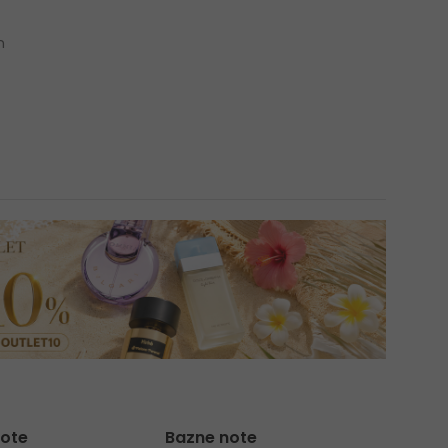
n
note
Bazne note