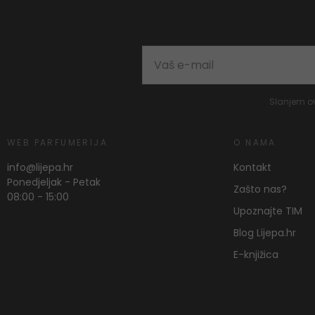
Slanjem o
WEB PARFUMERIJA
O NAMA
info@lijepa.hr
Kontakt
Ponedjeljak - Petak
Zašto nas?
08:00 - 15:00
Upoznajte TIM
Blog Lijepa.hr
E-knjižica