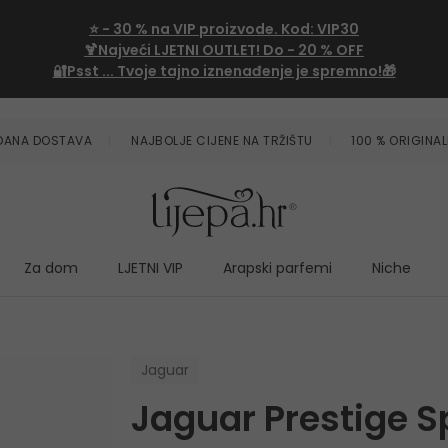
⭐
- 30 %
na VIP proizvode. Kod:
VIP30
🍹Najveći LJETNI OUTLET!
Do - 20 % OFF
🔐Psst ... Tvoje tajno iznenađenje je spremno!🎁
ZDANA DOSTAVA
NAJBOLJE CIJENE NA TRŽIŠTU
100 % ORIGINAL
Za dom
LJETNI VIP
Arapski parfemi
Niche
Jaguar
Jaguar Prestige Sp