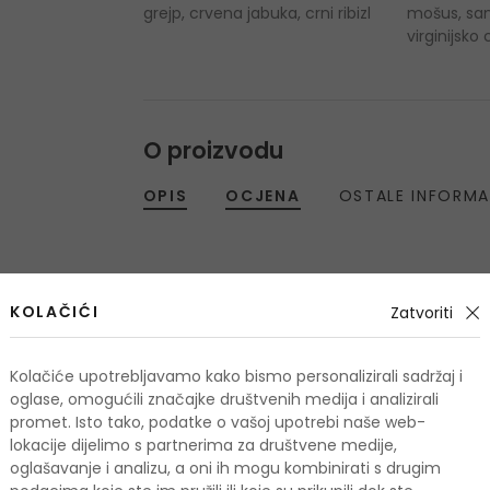
grejp, crvena jabuka, crni ribizl
mošus, san
virginijsko
O proizvodu
OPIS
OCJENA
OSTALE INFORMA
KOLAČIĆI
Zatvoriti
Još nema rece
Kolačiće upotrebljavamo kako bismo personalizirali sadržaj i
oglase, omogućili značajke društvenih medija i analizirali
OCIJE
promet. Isto tako, podatke o vašoj upotrebi naše web-
lokacije dijelimo s partnerima za društvene medije,
oglašavanje i analizu, a oni ih mogu kombinirati s drugim
Podaci 