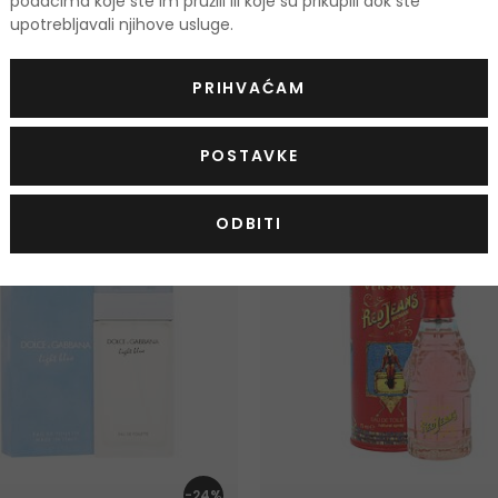
podacima koje ste im pružili ili koje su prikupili dok ste
upotrebljavali njihove usluge.
PRIHVAĆAM
odi
POSTAVKE
KOD: OUTLET10
ODBITI
-24%