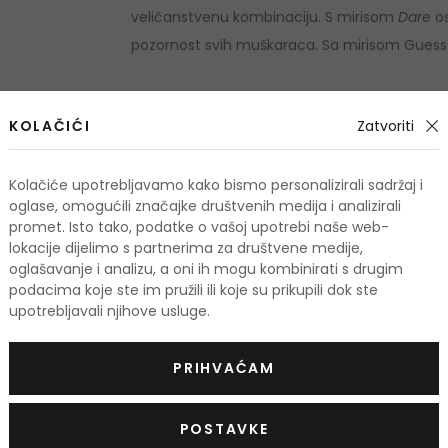
veličanstvenu kombinaciju. S mirisom
Dare
os
pozornost svih muškaraca. Sa mirisom Guess
KOLAČIĆI
Zatvoriti
odi
Kolačiće upotrebljavamo kako bismo personalizirali sadržaj i
oglase, omogućili značajke društvenih medija i analizirali
promet. Isto tako, podatke o vašoj upotrebi naše web-
lokacije dijelimo s partnerima za društvene medije,
KOD: OUTLET10
oglašavanje i analizu, a oni ih mogu kombinirati s drugim
podacima koje ste im pružili ili koje su prikupili dok ste
upotrebljavali njihove usluge.
PRIHVAĆAM
POSTAVKE