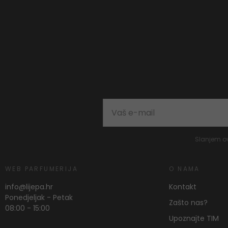
Slanjem o
WEB PARFUMERIJA
O NAMA
info@lijepa.hr
Kontakt
Ponedjeljak - Petak
Zašto nas?
08:00 - 15:00
Upoznajte TIM