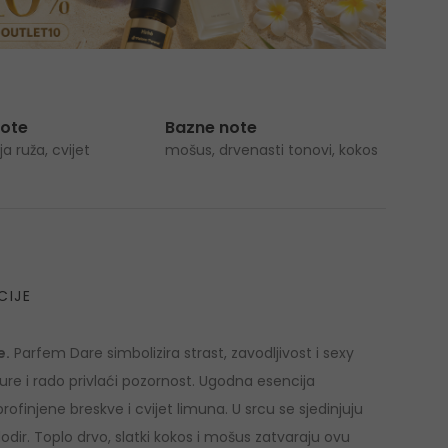
note
Bazne note
ja ruža, cvijet
mošus, drvenasti tonovi, kokos
CIJE
e.
Parfem Dare simbolizira strast, zavodljivost i sexy
nture i rado privlaći pozornost. Ugodna esencija
ofinjene breskve i cvijet limuna. U srcu se sjedinjuju
dodir. Toplo drvo, slatki kokos i mošus zatvaraju ovu