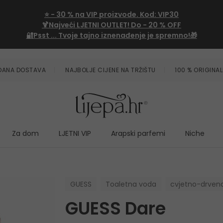
⭐
- 30 %
na VIP proizvode. Kod:
VIP30
🍹Najveći LJETNI OUTLET!
Do - 20 % OFF
🔐Psst ... Tvoje tajno iznenađenje je spremno!🎁
ZDANA DOSTAVA
NAJBOLJE CIJENE NA TRŽIŠTU
100 % ORIGINAL
Za dom
LJETNI VIP
Arapski parfemi
Niche
GUESS
Toaletna voda
cvjetno-drven
GUESS Dare