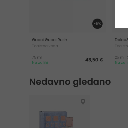
-6%
Gucci Gucci Rush
Dolce
Toaletna voda
Toalet
75 ml
25 ml
|
48,50 €
Na zalihi
Na zali
Nedavno gledano