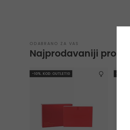
ODABRANO ZA VAS
Najprodavaniji proizv
-10%. KOD: OUTLET10
-10%. 