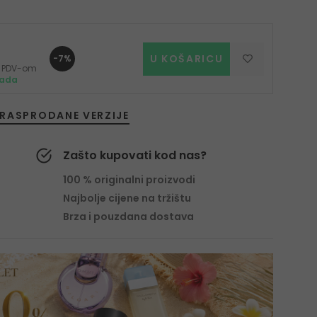
U KOŠARICU
-7%
 s PDV-om
mada
RASPRODANE VERZIJE
Zašto kupovati kod nas?
100 % originalni proizvodi
Najbolje cijene na tržištu
Brza i pouzdana dostava