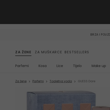
BRZA I POU
ZA ŽENE
ZA MUŠKARCE
BESTSELLERS
Parfemi
Kosa
Lice
Tijelo
Make up
Za žene
Parfemi
Toaletna voda
GUESS Dare