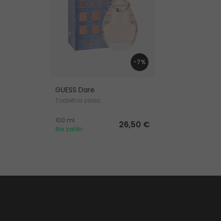
-7%
GUESS Dare
Toaletna voda
100 ml
26,50 €
Na zalihi