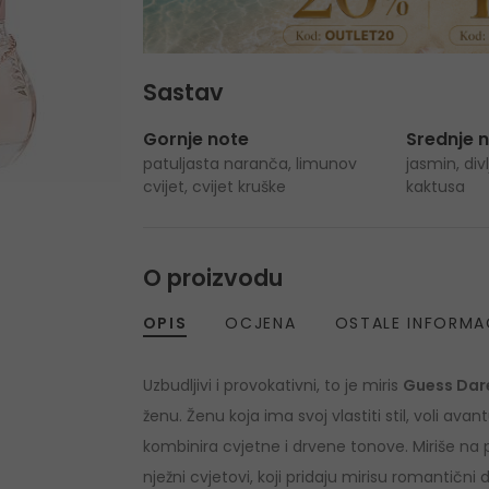
Sastav
Gornje note
Srednje 
patuljasta naranča, limunov
jasmin, divl
cvijet, cvijet kruške
kaktusa
O proizvodu
OPIS
OCJENA
OSTALE INFORMA
Uzbudljivi i provokativni, to je miris
Guess Dar
ženu. Ženu koja ima svoj vlastiti stil, voli ava
kombinira cvjetne i drvene tonove. Miriše na pr
nježni cvjetovi, koji pridaju mirisu romantični 